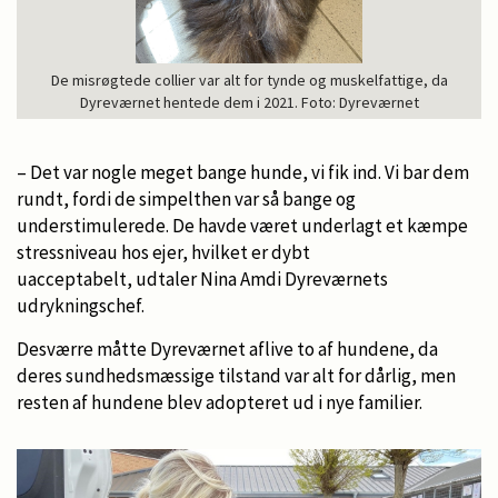
De misrøgtede collier var alt for tynde og muskelfattige, da
Dyreværnet hentede dem i 2021. Foto: Dyreværnet
– Det var nogle meget bange hunde, vi fik ind. Vi bar dem
rundt, fordi de simpelthen var så bange og
understimulerede. De havde været underlagt et kæmpe
stressniveau hos ejer, hvilket er dybt
uacceptabelt, udtaler Nina Amdi Dyreværnets
udrykningschef.
Desværre måtte Dyreværnet aflive to af hundene, da
deres sundhedsmæssige tilstand var alt for dårlig, men
resten af hundene blev adopteret ud i nye familier.