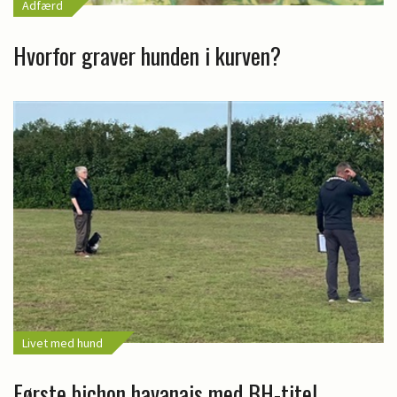
Adfærd
Hvorfor graver hunden i kurven?
Livet med hund
Første bichon havanais med BH-titel