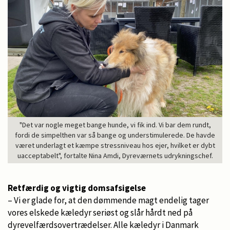
"Det var nogle meget bange hunde, vi fik ind. Vi bar dem rundt,
fordi de simpelthen var så bange og understimulerede. De havde
været underlagt et kæmpe stressniveau hos ejer, hvilket er dybt
uacceptabelt", fortalte Nina Amdi, Dyreværnets udrykningschef.
Retfærdig og vigtig domsafsigelse
– Vi er glade for, at den dømmende magt endelig tager
vores elskede kæledyr seriøst og slår hårdt ned på
dyrevelfærdsovertrædelser. Alle kæledyr i Danmark