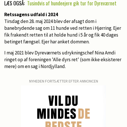
LÆS OGSÅ:
Tusindvis af hundeejere gik tur for Dyreværnet
Retssagens udfald i 2024
Tirsdag den 28. maj 2024 blev der afsagt dom i
banebrydende sag om 11 hunde ved retten i Hjørring. Ejer
fik frakendt retten til at holde hund i 5 år og fik 40 dages
betinget fængsel. Ejer har anket dommen.
I maj 2021 blev Dyreværnets udrykningschef Nina Amdi
ringet op af foreningen 'Alle dyrs ret' (som ikke eksisterer
mere) om en sag i Nordjylland.
NYHEDEN FORTSÆTTER EFTER ANNONCEN