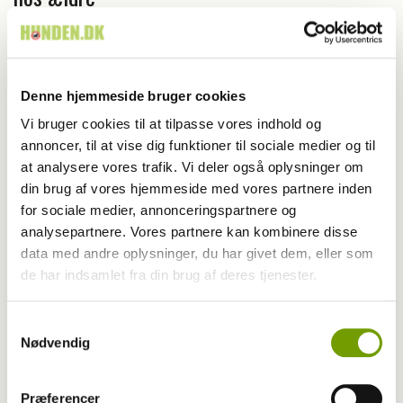
Denne hjemmeside bruger cookies
Vi bruger cookies til at tilpasse vores indhold og
annoncer, til at vise dig funktioner til sociale medier og til
at analysere vores trafik. Vi deler også oplysninger om
din brug af vores hjemmeside med vores partnere inden
for sociale medier, annonceringspartnere og
analysepartnere. Vores partnere kan kombinere disse
data med andre oplysninger, du har givet dem, eller som
de har indsamlet fra din brug af deres tjenester.
Dansk Kennel Klub
Samtykkevalg
Nu er det nyeste nummer af HUNDEN her!
Nødvendig
Præferencer