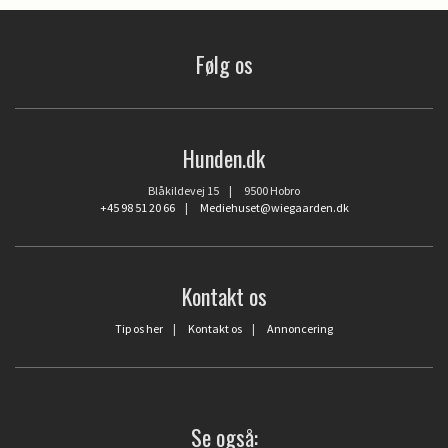
Følg os
Hunden.dk
Blåkildevej 15 | 9500 Hobro
+45 98 51 20 66
|
Mediehuset@wiegaarden.dk
Kontakt os
Tip os her
|
Kontakt os
|
Annoncering
Se også: