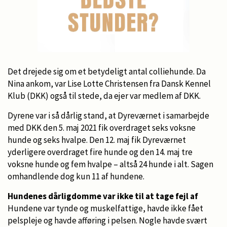
Det drejede sig om et betydeligt antal colliehunde. Da
Nina ankom, var Lise Lotte Christensen fra Dansk Kennel
Klub (DKK) også til stede, da ejer var medlem af DKK.
Dyrene var i så dårlig stand, at Dyreværnet i samarbejde
med DKK den 5. maj 2021 fik overdraget seks voksne
hunde og seks hvalpe. Den 12. maj fik Dyreværnet
yderligere overdraget fire hunde og den 14. maj tre
voksne hunde og fem hvalpe – altså 24 hunde i alt. Sagen
omhandlende dog kun 11 af hundene.
Hundenes dårligdomme var ikke til at tage fejl af
Hundene var tynde og muskelfattige, havde ikke fået
pelspleje og havde afføring i pelsen. Nogle havde svært