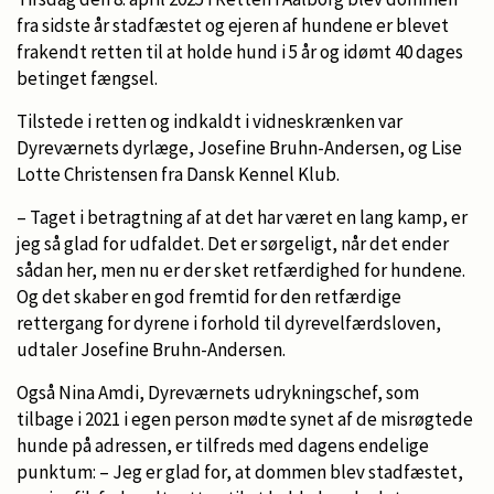
fra sidste år stadfæstet og ejeren af hundene er blevet
frakendt retten til at holde hund i 5 år og idømt 40 dages
betinget fængsel.
Tilstede i retten og indkaldt i vidneskrænken var
Dyreværnets dyrlæge, Josefine Bruhn-Andersen, og Lise
Lotte Christensen fra Dansk Kennel Klub.
– Taget i betragtning af at det har været en lang kamp, er
jeg så glad for udfaldet. Det er sørgeligt, når det ender
sådan her, men nu er der sket retfærdighed for hundene.
Og det skaber en god fremtid for den retfærdige
rettergang for dyrene i forhold til dyrevelfærdsloven,
udtaler Josefine Bruhn-Andersen.
Også Nina Amdi, Dyreværnets udrykningschef, som
tilbage i 2021 i egen person mødte synet af de misrøgtede
hunde på adressen, er tilfreds med dagens endelige
punktum: – Jeg er glad for, at dommen blev stadfæstet,