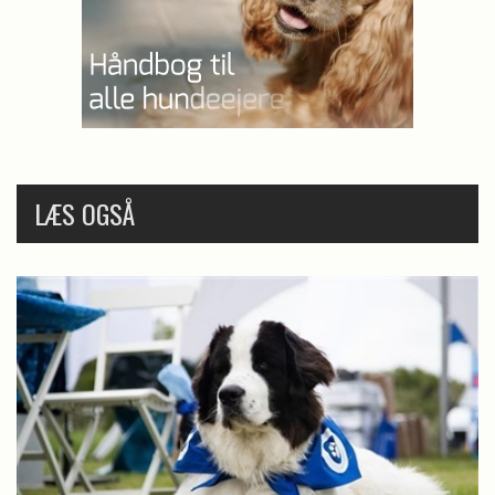
LÆS OGSÅ