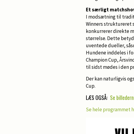
Et særligt matchsh
I modsætning til tradi
Winners struktureret
konkurrerer direkte m
størrelse. Dette bety
uventede dueller, sås
Hundene inddeles i fo
Champion Cup, Årsvind
til sidst mødes i den p
Der kan naturligvis og
Cup.
LÆS OGSÅ:
Se billeder
Se hele programmet h