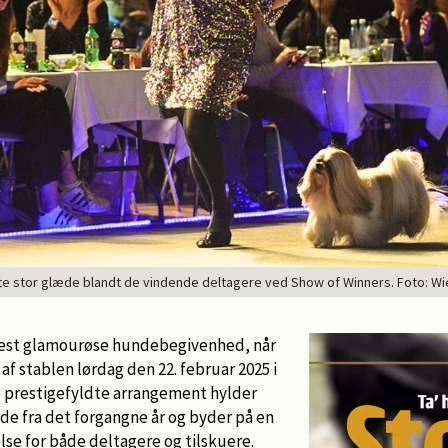
fte stor glæde blandt de vindende deltagere ved Show of Winners. Foto: W
s mest glamourøse hundebegivenhed, når
af stablen lørdag den 22. februar 2025 i
 prestigefyldte arrangement hylder
e fra det forgangne år og byder på en
se for både deltagere og tilskuere.