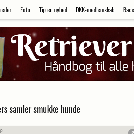
heder
Foto
Tip en nyhed
DKK-medlemskab
Race
rs samler smukke hunde
up