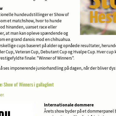
ow
tionelle hundeudstillinger er Show of
 som et matchshow, hvor to hunde
od hinanden, uanset race eller
der, at man kan opleve spændende og
om en grand danois mod en chihuahua.
rskellige cups baseret på alder og opnåede resultater, herund
er Cup, Veteran Cup, Debutant Cup og Hvalpe Cup. Hver cup k
restigefyldte finale: "Winner of Winners".
så ses imponerende juniorhandling på dagen, når der bliver dys
ne: Show of Winners i gallaglimt
er.
Internationale dommere
Årets show byder på et dommerpanel 