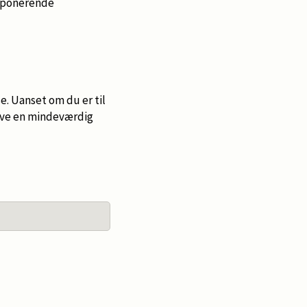
imponerende
e. Uanset om du er til
live en mindeværdig