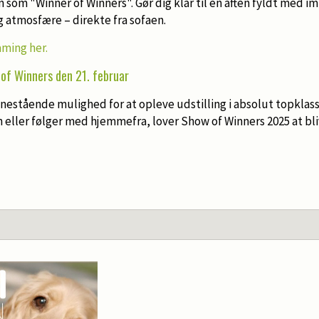
 som "Winner of Winners". Gør dig klar til en aften fyldt med 
g atmosfære – direkte fra sofaen.
aming her.
of Winners den 21. februar
enestående mulighed for at opleve udstilling i absolut topklass
n eller følger med hjemmefra, lover Show of Winners 2025 at b