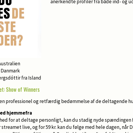
anerkendte profiler fra både ind- og u
ustralien
a Danmark
rgsdóttir fra Island
det: Show of Winners
en professionel og retfærdig bedømmelse af de deltagende h
med hjemmefra
hed for at deltage personligt, kan du stadig nyde spændingen f
 streamet live, og for 59 kr. kan du følge med hele dagen, når