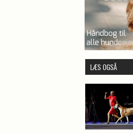
LÆS OGSÅ