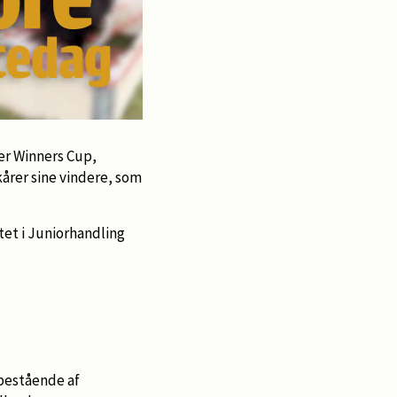
er Winners Cup,
årer sine vindere, som
tet i Juniorhandling
bestående af