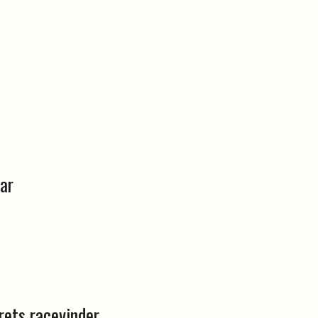
ar
årets racevinder