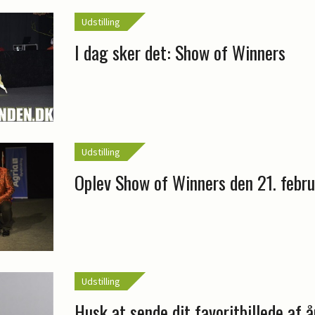
Udstilling
I dag sker det: Show of Winners
Udstilling
Oplev Show of Winners den 21. febru
Udstilling
Husk at sende dit favoritbillede af 