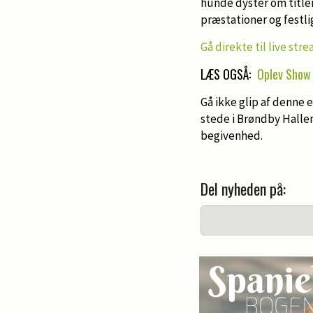
hunde dyster om titlen
præstationer og festli
Gå direkte til live stre
LÆS OGSÅ:
Oplev Show 
Gå ikke glip af denne 
stede i Brøndby Halle
begivenhed.
Del nyheden på: