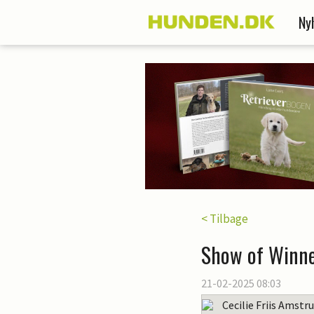
Ny
< Tilbage
Show of Winne
21-02-2025 08:03
Cecilie Friis Amstr