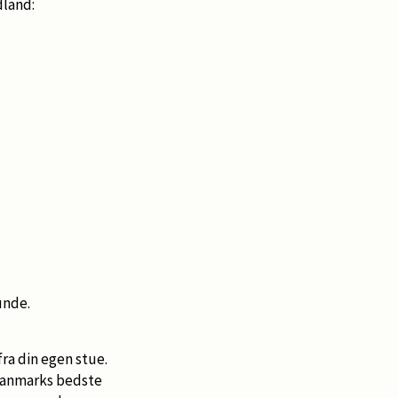
dland:
unde.
ra din egen stue.
 Danmarks bedste