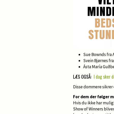
Sue Bownds fra A
Svein Bjørnes fr
Ásta María Guðbe
LÆS OGSÅ:
I dag sker 
Disse dommere sikrer 
For dem der følger 
Hvis du ikke har mulig
Show of Winners bliver