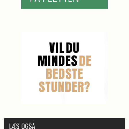
LÆS OGSÅ