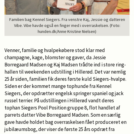
Familien bag Kennel Siegers. Fra venstre Kaj, Jessie og datteren
Vibe. Vibe havde også en finger med i overraskelsen. (Foto:
hunden.dk/Anne Kristine Nielsen)
Venner, familie og hvalpekøbere stod klar med
champagne, kage, blomster og gaver, da Jessie
Borregaard Madsen og Kaj Madsen trådte ind i store ring-
hallen til weekenden udstilling i Hillerød. Det var nemlig
25 år siden, familien fik deres første kuld Siegers-hvalpe.
Siden er der kommet mange tophunde fra Kennel
Siegers, der opdrætter engelsk springer spaniel og jack
russel terrier. På udstillingen i Hillerød vandt deres
tophan Siegers Pool Position gruppe 8, flot handlet af
parrets datter Vibe Borregaard Madsen. Som en særlig
gave havde holdet bag overraskelsen fået produceret en
jubilæumsbog, der viser de første 25 års opdræt fra