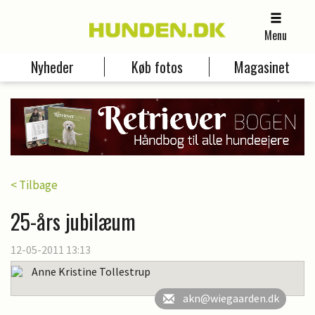
Menu
Nyheder
Køb fotos
Magasinet
< Tilbage
25-års jubilæum
12-05-2011 13:13
Anne Kristine Tollestrup
akn@wiegaarden.dk