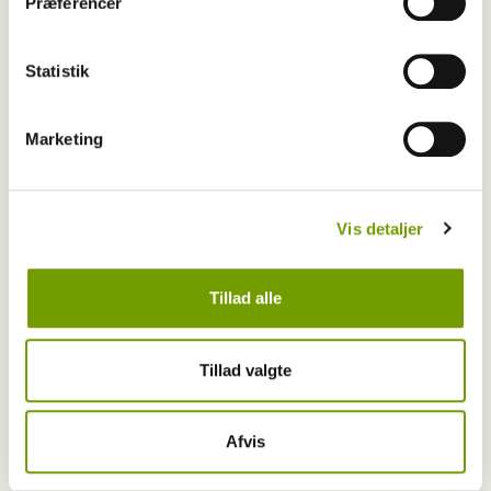
Præferencer
Statistik
Marketing
Vis detaljer
Tillad alle
Livet med hund
Første bichon havanais med BH-titel
Tillad valgte
Afvis