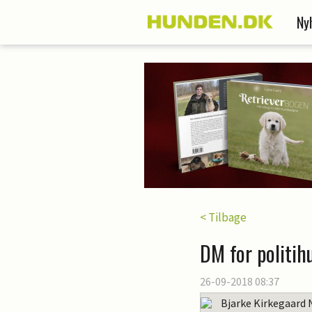
Ny
< Tilbage
DM for politih
26-09-2018 08:37
Bjarke Kirkegaard 