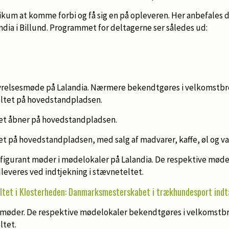
ikum at komme forbi og få sig en på opleveren. Her anbefales de
dia i Billund. Programmet for deltagerne ser således ud:
sesmøde på Lalandia. Nærmere bekendtgøres i velkomstbrev
eltet på hovedstandpladsen.
 åbner på hovedstandpladsen.
å hovedstandpladsen, med salg af madvarer, kaffe, øl og va
rant møder i mødelokaler på Lalandia. De respektive møde
leveres ved indtjekning i stævneteltet.
eltet i Klosterheden: Danmarksmesterskabet i trækhundesport ind
er. De respektive mødelokaler bekendtgøres i velkomstbre
ltet.