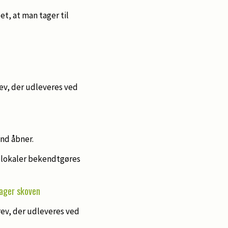
t, at man tager til
, der udleveres ved
nd åbner.
lokaler bekendtgøres
tager skoven
v, der udleveres ved