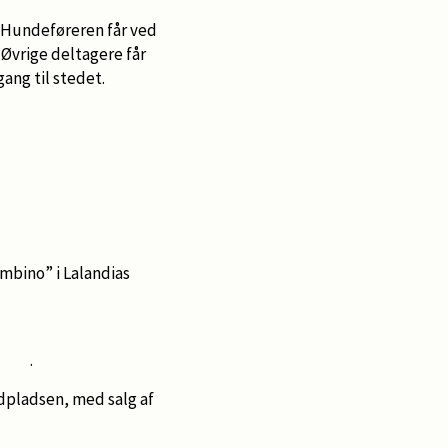
 Hundeføreren får ved
 Øvrige deltagere får
ang til stedet.
ino” i Lalandias
.
ladsen, med salg af