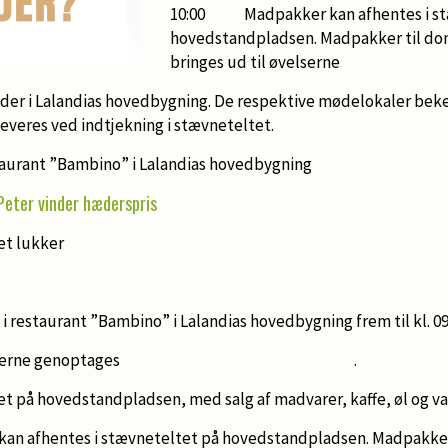
10:00 Madpakker kan afhentes i st
hovedstandpladsen. Madpakker til do
bringes ud til øvelserne
i Lalandias hovedbygning. De respektive mødelokaler beke
everes ved indtjekning i stævneteltet.
urant ”Bambino” i Lalandias hovedbygning
 Peter vinder hæderspris
t lukker
staurant ”Bambino” i Lalandias hovedbygning frem til kl. 09
urrencerne genoptages .
å hovedstandpladsen, med salg af madvarer, kaffe, øl og v
 afhentes i stævneteltet på hovedstandpladsen. Madpakker