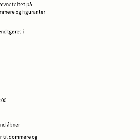
ævneteltet på
mmere og figuranter
ndtgøres i
:00
and åbner
 til dommere og