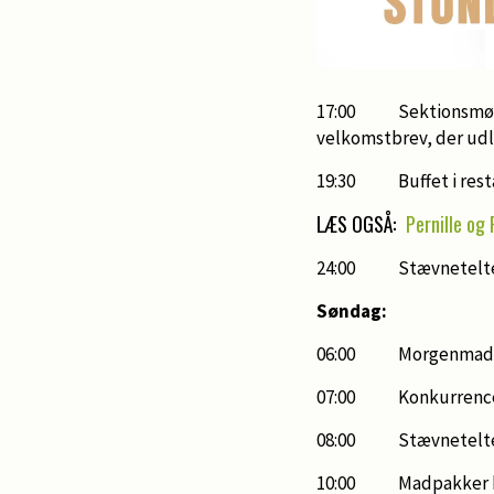
17:00 Sektionsmøder 
velkomstbrev, der udl
19:30 Buffet i resta
LÆS OGSÅ:
Pernille og
24:00 Stævnetelte
Søndag:
06:00 Morgenmad i re
07:00 Konk
08:00 Stævneteltet p
10:00 Madpakker kan