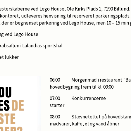
rskaberne ved Lego House, Ole Kirks Plads 1, 7190 Billund.
ontoret, udleveres henvisning til reserveret parkeringsplads.
t der er begrænset parkering ved Lego House, men 10 – 15 min g
g ved Lego House
aften i Lalandias sportshal
t lukker
06:00 Morgenmad i restaurant ”Bamb
hovedbygning frem til kl. 09:00
07:00 Konkurrencerne
starter 
08:00 Stævneteltet på hovedstandp
madvarer, kaffe, øl og vand åbner