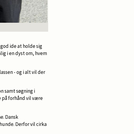
god ide at holde sig
ig i en dyst om, hvem
ssen - og i alt vil der
n samt søgning i
 på forhånd vil være
ne. Dansk
hunde. Derfor vil cirka