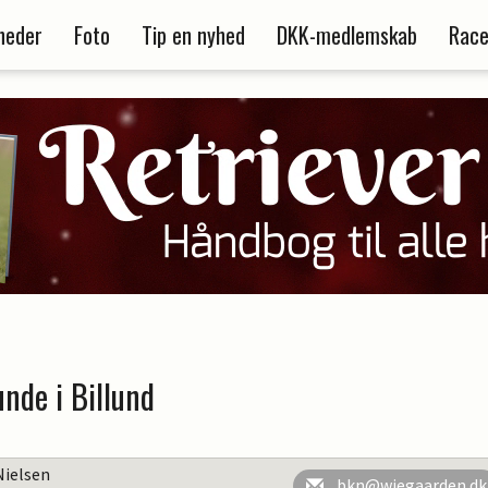
heder
Foto
Tip en nyhed
DKK-medlemskab
Race
unde i Billund
Nielsen
bkn@wiegaarden.dk