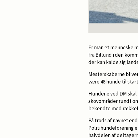
Er man et menneske med
fra Billund i den kom
der kan kalde sig land
Mesterskaberne bliver a
være 48 hunde til star
Hundene ved DM skal i
skovområder rundt om 
bekendte med rækkef
På trods af navnet er 
Politihundeforening er
halvdelen af deltagern