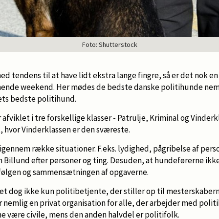
Foto: Shutterstock
 tendens til at have lidt ekstra lange fingre, så er det nok en 
mende weekend. Her mødes de bedste danske politihunde neml
ets bedste politihund.
fviklet i tre forskellige klasser - Patrulje, Kriminal og Vinderkla
t, hvor Vinderklassen er den sværeste.
gennem række situationer. F.eks. lydighed, pågribelse af perso
Billund efter personer og ting. Desuden, at hundeførerne ikke
ølgen og sammensætningen af opgaverne.
det dog ikke kun politibetjente, der stiller op til mesterskaber
 nemlig en privat organisation for alle, der arbejder med politi
e være civile, mens den anden halvdel er politifolk.