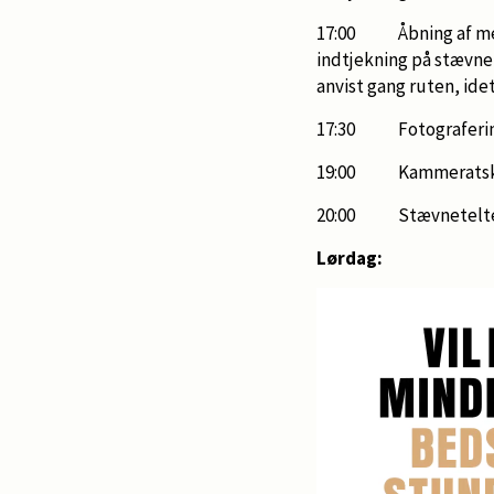
17:00 Åbning af meste
indtjekning på stævnek
anvist gang ruten, ide
17:30 Fotograferin
19:00 Kammeratskabs
20:00 Stævnetelte
Lørdag: