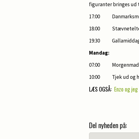
figuranter bringes ud 
17:00 Danmarksmest
18:00 Stævnetelte
19:30 Gallamiddag i 
Mandag:
07:00 Morgenmad i re
10:00 Tje
LÆS OGSÅ:
Enzo og jeg
Del nyheden på: