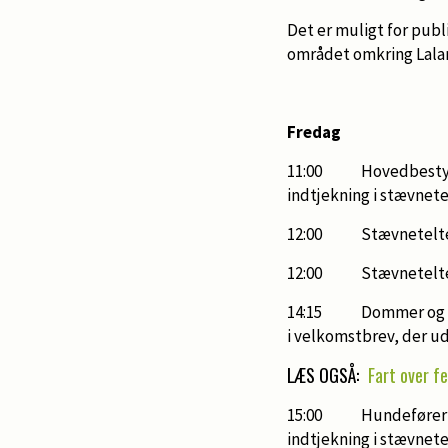
Det er muligt for publ
området omkring Lalan
Fredag
11:00 Hovedbestyrel
indtjekning i stævnet
12:00 Stævneteltet
12:00 Stævneteltet p
14:15 Dommer og figu
i velkomstbrev, der ud
LÆS OGSÅ:
Fart over f
15:00 Hundeførermød
indtjekning i stævnete