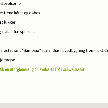
til øvelserne
rene kåres og døbes
t lukker
Lalandias sportshal
staurant ”Bambino” i Lalandias hovedbygning frem til kl. 09
k ud og hjemrejse. .
 fik en uforglemmelig oplevelse til DM i schweissspor