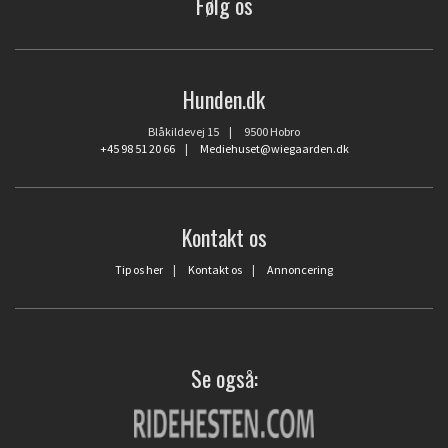
Følg os
Hunden.dk
Blåkildevej 15 | 9500 Hobro
+45 98 51 20 66
|
Mediehuset@wiegaarden.dk
Kontakt os
Tip os her
|
Kontakt os
|
Annoncering
Se også: