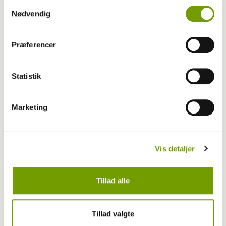
Samtykkevalg
Nødvendig
Dyrlæge/sundhed
Pas på Leishmaniasis, hvis din hund skal ud
Præferencer
at rejse
Statistik
Marketing
Vis detaljer
Tillad alle
Tillad valgte
Foto