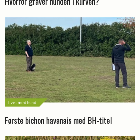
Hvorfor graver hunden i kurven?
Livet med hund
Første bichon havanais med BH-titel