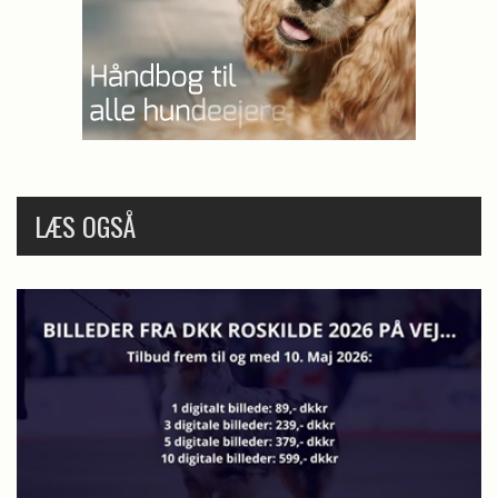
LÆS OGSÅ