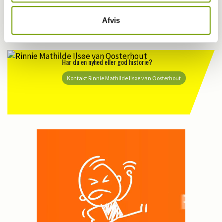
Vis os din solskinshund
Afvis
Har du en nyhed eller god historie?
Kontakt Rinnie Mathilde Ilsøe van Oosterhout