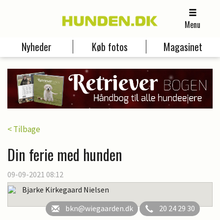
Menu
Nyheder
Køb fotos
Magasinet
< Tilbage
Din ferie med hunden
09-09-2021 08:12
Bjarke Kirkegaard Nielsen
bkn@wiegaarden.dk
20 24 29 30