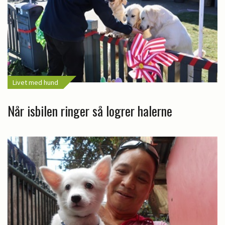
Livet med hund
Når isbilen ringer så logrer halerne