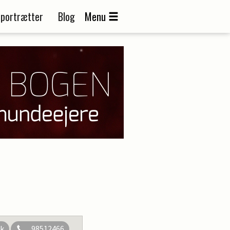
portrætter
Blog
Menu
dk
98512466