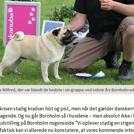
ilfred, der var blandt de bedste i sin gruppe ved sidste års Bornholm-udst
krisen stadig kradser hist og pist, men når det gælder dansker
ftagende. Og nu går Bornholm så i hundene – men absolut ikke i
udstilling på Bornholm nogensinde ”Vi oplever stadig en stigend
faktisk kan vi allerede nu konstatere, at vores kommende inte