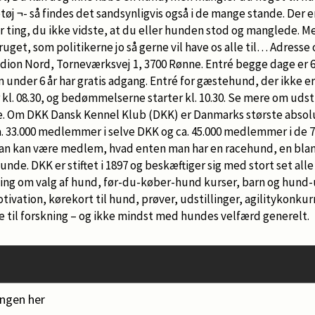
øj ¬- så findes det sandsynligvis også i de mange stande. Der e
ver ting, du ikke vidste, at du eller hunden stod og manglede. 
bruget, som politikerne jo så gerne vil have os alle til… Adresse
ion Nord, Torneværksvej 1, 3700 Rønne. Entré begge dage er 60
ørn under 6 år har gratis adgang. Entré for gæstehund, der ikke e
 kl. 08.30, og bedømmelserne starter kl. 10.30. Se mere om udsti
jre. Om DKK Dansk Kennel Klub (DKK) er Danmarks største absolu
. 33.000 medlemmer i selve DKK og ca. 45.000 medlemmer i de 7
an kan være medlem, hvad enten man har en racehund, en bla
nde. DKK er stiftet i 1897 og beskæftiger sig med stort set alle 
ning om valg af hund, før-du-køber-hund kurser, barn og hund-
ivation, kørekort til hund, prøver, udstillinger, agilitykonkur
e til forskning – og ikke mindst med hundes velfærd generelt.
ingen her