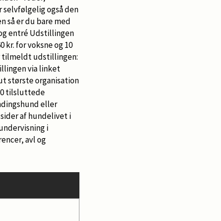
r selvfølgelig også den
Men så er du bare med
 og entré Udstillingen
 kr. for voksne og 10
r tilmeldt udstillingen:
llingen via linket
t største organisation
0 tilsluttede
ndingshund eller
sider af hundelivet i
undervisning i
rencer, avl og