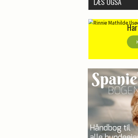
LÆS OGSÅ
Har