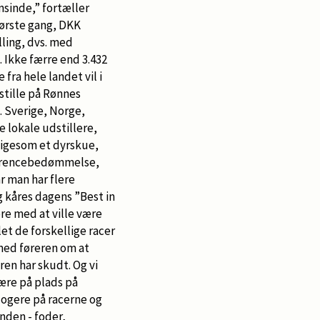
nsinde,” fortæller
første gang, DKK
lling, dvs. med
. Ikke færre end 3.432
fra hele landet vil i
stille på Rønnes
. Sverige, Norge,
 lokale udstillere,
 ligesom et dyrskue,
kurrencebedømmelse,
r man har flere
 kåres dagens ”Best in
øre med at ville være
et de forskellige racer
 med føreren om at
en har skudt. Og vi
ære på plads på
ogere på racerne og
nden - foder,