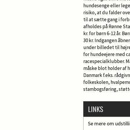
hundesenge eller leget
risiko, at du falder o
til at sætte gang i for
afholdes på Rønne Stad
kr. for børn 6-12 år. B
30 kr. Indgangen åbner
under billedet til hø
for hundeejere med ca
racespecialklubber. M
måske blot holder af hu
Danmark f.eks. rådgiv
folkeskolen, hvalpemot
stambogsføring, støtt
LINKS
Se mere om udstill