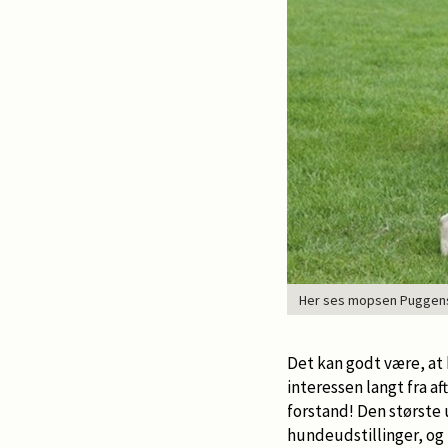
Her ses mopsen Puggens W
Det kan godt være, at 
interessen langt fra a
forstand! Den største 
hundeudstillinger, og 