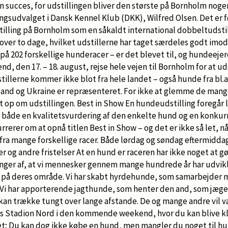
n succes, for udstillingen bliver den største på Bornholm noge
ngsudvalget i Dansk Kennel Klub (DKK), Wilfred Olsen. Det er 
stilling på Bornholm som en såkaldt international dobbeltudsti
r over to dage, hvilket udstillerne har taget særdeles godt imod
på 202 forskellige hunderacer – er det blevet til, og hundeejere 
den 17. – 18. august, rejse hele vejen til Bornholm for at ud
illerne kommer ikke blot fra hele landet – også hunde fra bl.a
land og Ukraine er repræsenteret. For ikke at glemme de mange
lot op om udstillingen. Best in Show En hundeudstilling foregår
r både en kvalitetsvurdering af den enkelte hund og en kon
rerer om at opnå titlen Best in Show – og det er ikke så let, nå
fra mange forskellige racer. Både lørdag og søndag eftermiddag
er og andre fristelser At en hund er raceren har ikke noget at g
inger af, at vi mennesker gennem mange hundrede år har udvikl
ter på deres område. Vi har skabt hyrdehunde, som samarbejder
 Vi har apporterende jagthunde, som henter den and, som jæger
an trække tungt over lange afstande. De og mange andre vil v
 Stadion Nord i den kommende weekend, hvor du kan blive kl
et; Du kan dog ikke købe en hund, men mangler du noget til hu