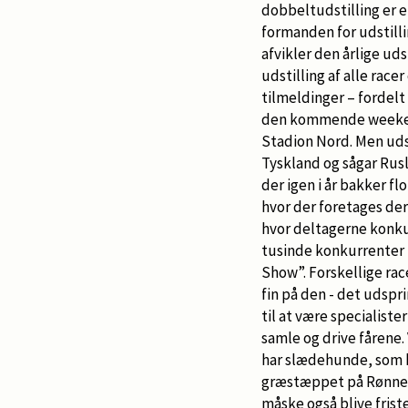
dobbeltudstilling er e
formanden for udstilli
afvikler den årlige ud
udstilling af alle race
tilmeldinger – fordelt 
den kommende weekend, 
Stadion Nord. Men udst
Tyskland og sågar Rus
der igen i år bakker f
hvor der foretages de
hvor deltagerne konkur
tusinde konkurrenter 
Show”. Forskellige rac
fin på den - det udspr
til at være specialis
samle og drive fårene.
har slædehunde, som k
græstæppet på Rønnes
måske også blive frist