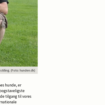
illing. (Foto: hunden.dk)
nes hunde, er
 bogstaveligste
e tilgang til vores
rnationale