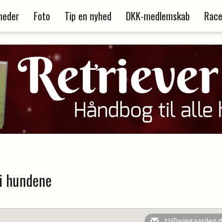
heder
Foto
Tip en nyhed
DKK-medlemskab
Race
i hundene
tl@wiegaarden.