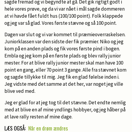
sagde fremad og vi begyndte at gå. Det gik rigtigt godt i
hele vores prøve, og da vi var nået i mål sagde dommeren
at vi havde fået fuldt hus (100/100 point). Folk klappede
og jeg var så glad. Vores første stævne og så 100 point.
Dagen var slut og vi var kommet til præmieoverraskelsen.
Juniorklassen var den sidste der fik præmier. Niko og jeg
kom på en anden plads og fik vores første pind i bogen.
Embla og jeg kom på en første plads og blev rally junior
mester. For at blive rally junior mester skal man have 100
point en gang, eller 70 point 3 gange. Alle fra stævnet kom
og sagde tillykke til mig. Jeg fik en glad følelse inden i.
Jeg vidste med det samme at det her, var noget jeg ville
blive ved med.
Jeg er glad for at jeg tog til det stævne. Det endte nemlig
med at blive en af mine yndlings hobbyer, og jeg håber på
at lave rally resten af mine dage.
LÆS OGSÅ:
Når en drøm ændres