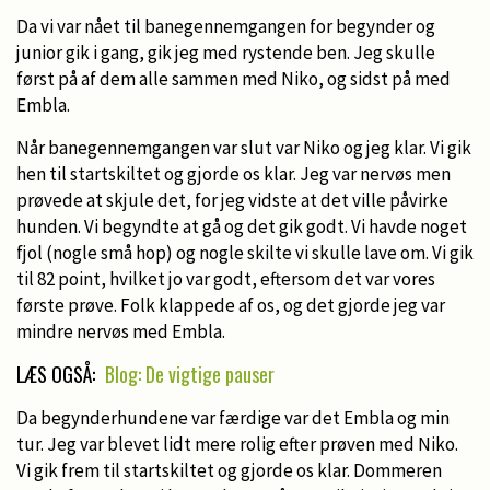
Da vi var nået til banegennemgangen for begynder og
junior gik i gang, gik jeg med rystende ben. Jeg skulle
først på af dem alle sammen med Niko, og sidst på med
Embla.
Når banegennemgangen var slut var Niko og jeg klar. Vi gik
hen til startskiltet og gjorde os klar. Jeg var nervøs men
prøvede at skjule det, for jeg vidste at det ville påvirke
hunden. Vi begyndte at gå og det gik godt. Vi havde noget
fjol (nogle små hop) og nogle skilte vi skulle lave om. Vi gik
til 82 point, hvilket jo var godt, eftersom det var vores
første prøve. Folk klappede af os, og det gjorde jeg var
mindre nervøs med Embla.
LÆS OGSÅ:
Blog: De vigtige pauser
Da begynderhundene var færdige var det Embla og min
tur. Jeg var blevet lidt mere rolig efter prøven med Niko.
Vi gik frem til startskiltet og gjorde os klar. Dommeren