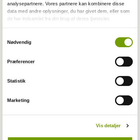
BLOG: Årets rallyhund 2019
analysepartnere. Vores partnere kan kombinere disse
data med andre oplysninger, du har givet dem, eller som
de har indsamlet fra din brug af deres tjenester.
Samtykkevalg
Nødvendig
Præferencer
Statistik
Marketing
Blogindlæg
BLOG: Mine skønne vovser
Vis detaljer