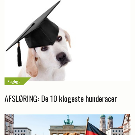
Fagligt
AFSLØRING: De 10 klogeste hunderacer