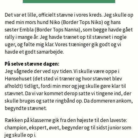
Det var et lille, officielt stævne i vores kreds. Jeg skulle op
med min mors hund Niko (Border Tops Niko) og hans
søster Embla (Border Tops Nanna), som begge havde gået
rally i mange år. Jeg havde trænet op til stævnet i nogle
uger, og følte mig klar. Vores træninger gik godt og vi
havde et godt samarbejde.
På selve stævne dagen:
Jeg vågnede der ved syv tiden. Vi skulle være oppe i
Hønsehuset (det sted vi træner og hvor stævnet blev
afholdt) tidligt, fordi min mor og jeg skulle gøre klar til
stævnet. Da vi var kommet derop satte vi tingene ind, der
skulle bruges og satte ringbånd op. Da dommeren ankom,
begyndte stævnet.
Rækken på klasserne gik fra den højeste til den laveste:
champion, ekspert, øvet, begynder og til sidst junior som
jeg skulle op i.