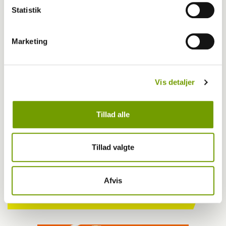
Statistik
Marketing
Vis detaljer
Blog - Mona Lindhardt
BLOG: En tur i skoven
Tillad alle
Tillad valgte
Har du en nyhed eller god historie?
Kontakt Rinnie Mathilde Ilsøe van Oosterhout
Afvis