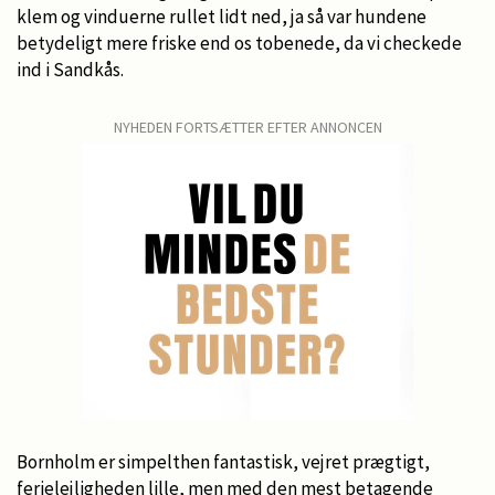
klem og vinduerne rullet lidt ned, ja så var hundene
betydeligt mere friske end os tobenede, da vi checkede
ind i Sandkås.
NYHEDEN FORTSÆTTER EFTER ANNONCEN
Bornholm er simpelthen fantastisk, vejret prægtigt,
ferielejligheden lille, men med den mest betagende