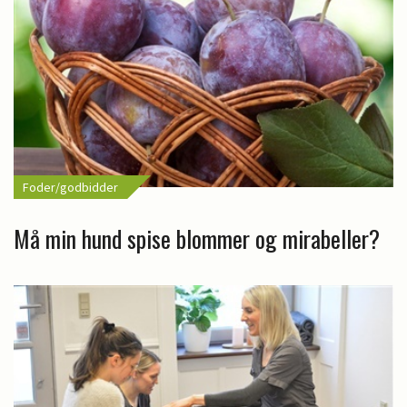
Foder/godbidder
Må min hund spise blommer og mirabeller?