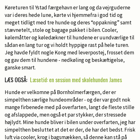
Køreturen til Ystad færgehavn er lang og da vejrguderne
var i deres hede lune, kørte vi hjemmefra i god tid og
meget tidligt med tre hunde og deres “oppakning” samt
stævnetelt, stole og bagage pakket i bilen. Cooler,
kølemåtter og køledækner til hundene er uundværlige til
sådan en lang tur og vi holdt hyppige rast på hele turen.
Jeg havde fyldt nogle Kong med leverpostej, frosset dem
og gav dem til hundene - nedkøling og beskæftigelse,
ganske smart.
LÆS OGSÅ:
Læsetid: en session med skolehunden James
Hunde er velkomne på Bornholmerfærgen, der er
simpelthen særlige hundeområder - og der var godt nok
mange firbenede med på overfarten, langt de fleste stille
og afslappede, men også et par stykker, der stressede
højlydt. Mine hunde bliver i bilen under overfarten, jeg har
simpelthen besluttet at det er der, de har det bedst. Frisk
luft via cooler, krog i bagsmækken, så denne kan stå på