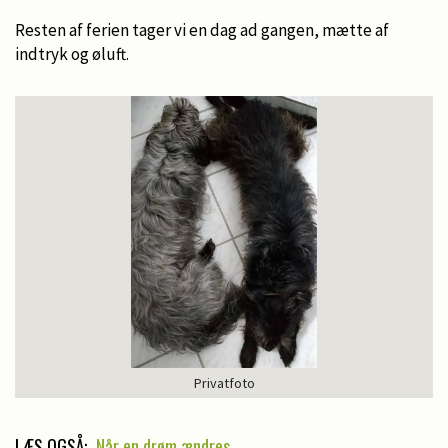
Resten af ferien tager vi en dag ad gangen, mætte af
indtryk og øluft.
Privatfoto
LÆS OGSÅ:
Når en drøm ændres