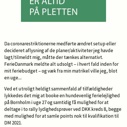
Da coronarestriktionerne medførte ændret setup eller
decideret aflysning af de planer/aktiviteter jeg havde
lagt/tilmeldt mig, måtte der tænkes alternativt.
FerieDanmark meldte alt udsolgt – i hvert fald inden for
mit feriebudget – og væk fra min matrikel ville jeg, blot
en uge....
Ved et utroligt heldigt sammenfald af tilfældigheder
lykkedes det mig at booke en hundevenlig ferielejlighed
på Bornholm i uge 27 og samtidig få mulighed for at
deltage i to rally lydighedsprøver ved DKK kreds 8, begge
med mulighed for at samle points nok til kvalifikation til
DM 2021.