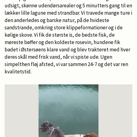
udsigt, skønne udendørsarealer og 5 minutters gang til en
lækker lille lagune med strandbar. Vi travede mange ture i
den anderledes og barske natur, på de hvideste
sandstrande, omkring store klippeformationer og i de
kølige skove. Vi fik de største is, de bedste fisk, de
møreste bøffer og den koldeste rosevin, hundene fik
badet i Østersøens klare vand og blev trakteret med hver
deres skål med frisk vand, når vi spiste ude. Ugen
simpelthen fløj afsted, vi var sammen 24-7 og det var ren
kvalitetstid.