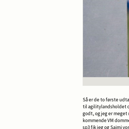
Så er de to første ud
til agilitylandsholdet 
godt, og jeg er meget 
kommende VM dommer v
sp3 fik jeg og Saimi vo