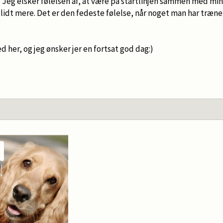
 Jeg elsker følelsen af, at være på startlinjen sammen med min
 lidt mere. Det er den fedeste følelse, når noget man har trænet
ed her, og jeg ønsker jer en fortsat god dag:)