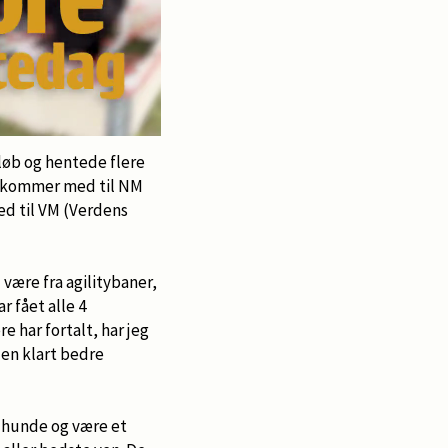
løb og hentede flere
10 kommer med til NM
ed til VM (Verdens
være fra agilitybaner,
r fået alle 4
e har fortalt, har jeg
 en klart bedre
 hunde og være et