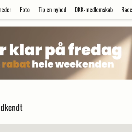
heder
Foto
Tip en nyhed
DKK-medlemskab
Race
odkendt