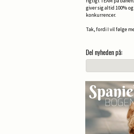
rigtigt TEAM på banen.
giver sig altid 100% og
konkurrencer.
Tak, fordi I vil følge m
Del nyheden på: