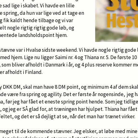
 sad lige i skabet. Vi havde en lille
 spring, da hun var lige ved at tage en
 fik kaldt hende tilbage og vi var
elt nogle rigtig rigtig gode løb, og
hentede landsholdspoint hjem.
tævne var i Hvalsø sidste weekend. Vi havde nogle rigtig gode 
ed hjem. Lige nu ligger Saimi nr. 4 og Thiana nr. 5. De første 
som bliver afholdt i Danmark i år, og 4 plus reserve kommer m
r afholdt i Finland.
ty DKK DM, skal man have 8 DM point, og minimum 4 af dem skal 
de være fra spring og agility. Det er første år nogensinde, jeg ha
, før jeg har fået et eneste spring point hende. Som jeg tidliger
og jeg er SÅ glad for, at træningen har hjulpet. Thiana har fået
eltet, og det er så dejligt at se, når det man har trænet virker.
 meget til de kommende stævner. Jeg elsker, at løbe med mine