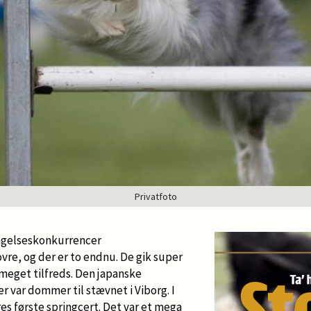
Privatfoto
tagelseskonkurrencer
ovre, og der er to endnu. De gik super
meget tilfreds. Den japanske
ar dommer til stævnet i Viborg. I
res første springcert. Det var et mega