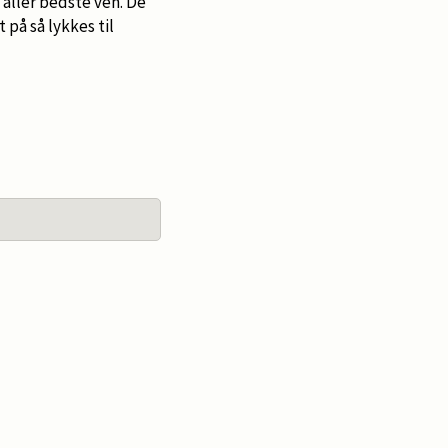
 aller bedste ven. De
 på så lykkes til