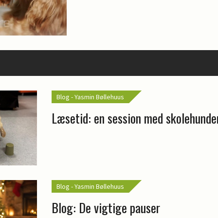
Blog - Yasmin Bøllehuus
Læsetid: en session med skolehund
Blog - Yasmin Bøllehuus
Blog: De vigtige pauser