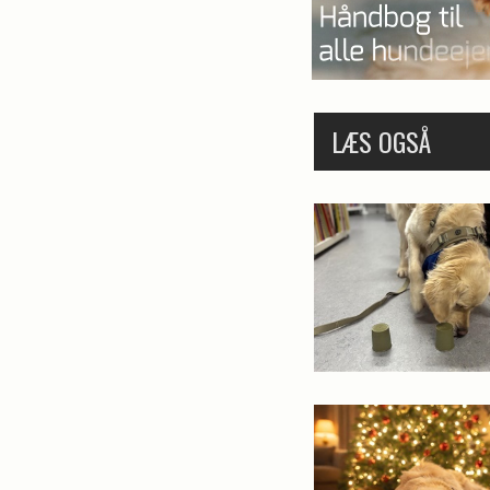
LÆS OGSÅ