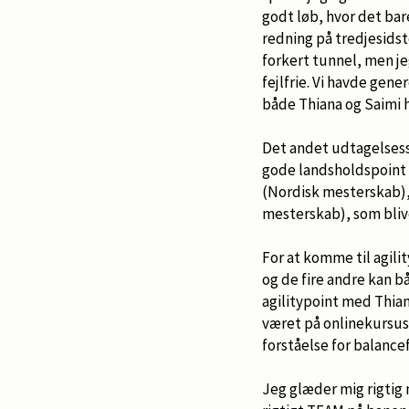
godt løb, hvor det bare
redning på tredjesidste
forkert tunnel, men jeg
fejlfrie. Vi havde gener
både Thiana og Saimi 
Det andet udtagelsess
gode landsholdspoint m
(Nordisk mesterskab), 
mesterskab), som blive
For at komme til agili
og de fire andre kan bå
agilitypoint med Thiana
været på onlinekursus, 
forståelse for balancef
Jeg glæder mig rigtig