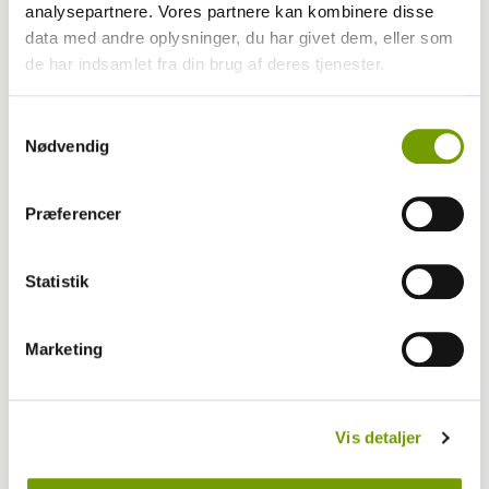
analysepartnere. Vores partnere kan kombinere disse
data med andre oplysninger, du har givet dem, eller som
de har indsamlet fra din brug af deres tjenester.
Samtykkevalg
Nødvendig
Præferencer
Statistik
Udstilling
MyDOG fortsætter med at vokse
Marketing
Vis detaljer