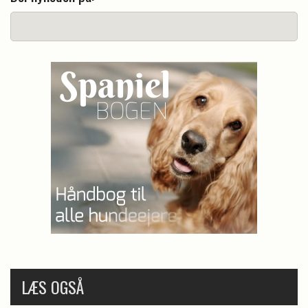
LÆS OGSÅ