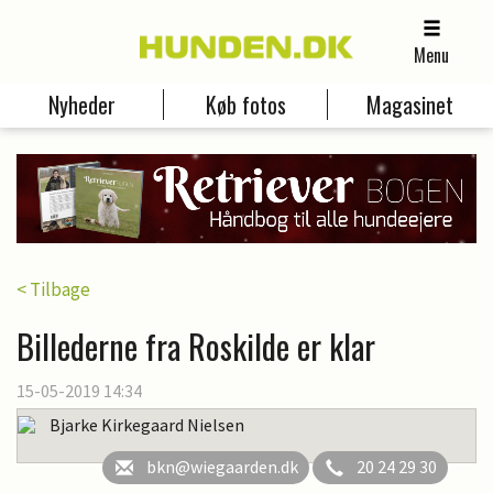
Menu
Nyheder
Køb fotos
Magasinet
< Tilbage
Billederne fra Roskilde er klar
15-05-2019 14:34
Bjarke Kirkegaard Nielsen
bkn@wiegaarden.dk
20 24 29 30