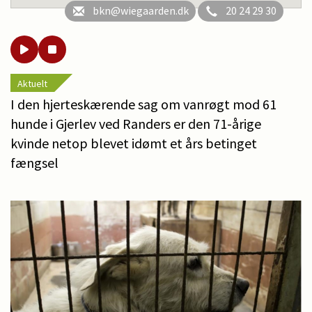
bkn@wiegaarden.dk
20 24 29 30
Aktuelt
I den hjerteskærende sag om vanrøgt mod 61
hunde i Gjerlev ved Randers er den 71-årige
kvinde netop blevet idømt et års betinget
fængsel