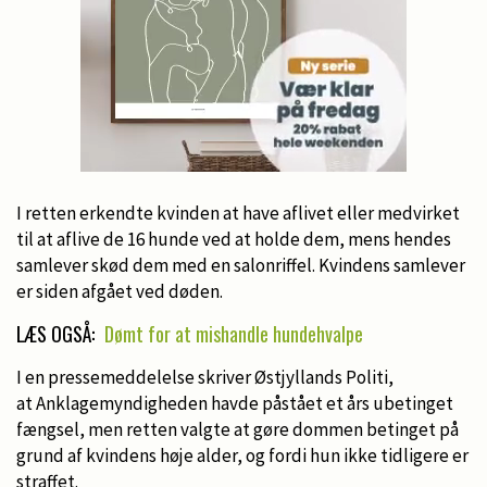
I retten erkendte kvinden at have aflivet eller medvirket
til at aflive de 16 hunde ved at holde dem, mens hendes
samlever skød dem med en salonriffel. Kvindens samlever
er siden afgået ved døden.
LÆS OGSÅ:
Dømt for at mishandle hundehvalpe
I en pressemeddelelse skriver Østjyllands Politi,
at Anklagemyndigheden havde påstået et års ubetinget
fængsel, men retten valgte at gøre dommen betinget på
grund af kvindens høje alder, og fordi hun ikke tidligere er
straffet.