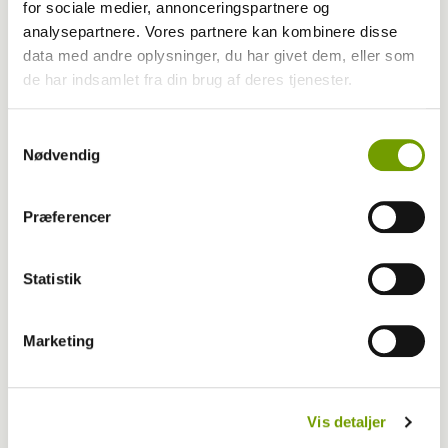
for sociale medier, annonceringspartnere og
analysepartnere. Vores partnere kan kombinere disse
data med andre oplysninger, du har givet dem, eller som
de har indsamlet fra din brug af deres tjenester.
Samtykkevalg
Nødvendig
Præferencer
Statistik
Pressemeddelelser
Marketing
Dom afsagt! Sejr for hundene!
Vis detaljer