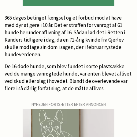
365 dages betinget fængsel og et forbud mod at have
med dyr at gøre i 10 år. Det er straffen for vanrøgt af 61
hunde herunder aflivning af 16. Sådan lød det i Retten i
Randers tidligere i dag, da en 71-årig kvinde fra Gjerlev
skulle modtage sin dom i sagen, der i februar rystede
hundeverdenen.
De 16 døde hunde, som blev fundet i sorte plastsække
ved de mange vanrøgtede hunde, var enten blevet aflivet
ved skud eller slag i hovedet. Blandt de overlevende var
flere i så dårlig forfatning, at de måtte aflives.
NYHEDEN FORTSÆTTER EFTER ANNONCEN