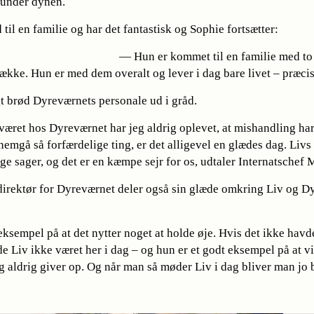
 under dynen.
til en familie og har det fantastisk og Sophie fortsætter:
— Hun er kommet til en familie med to 
ække. Hun er med dem overalt og lever i dag bare livet – præci
 brød Dyreværnets personale ud i gråd.
 været hos Dyreværnet har jeg aldrig oplevet, at mishandling har 
emgå så forfærdelige ting, er det alligevel en glædes dag. Livs
ge sager, og det er en kæmpe sejr for os, udtaler Internatschef
direktør for Dyreværnet deler også sin glæde omkring Liv og D
eksempel på at det nytter noget at holde øje. Hvis det ikke havd
e Liv ikke været her i dag – og hun er et godt eksempel på at 
g aldrig giver op. Og når man så møder Liv i dag bliver man jo b