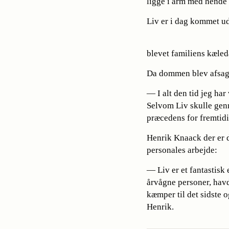
ligge i arm med hende
Liv er i dag kommet ud 
blevet familiens kæled
Da dommen blev afsagt
— I alt den tid jeg har
Selvom Liv skulle genn
præcedens for fremtidi
Henrik Knaack der er 
personales arbejde:
— Liv er et fantastisk 
årvågne personer, havd
kæmper til det sidste o
Henrik.