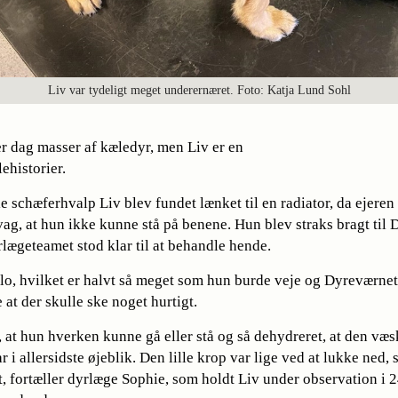
Liv var tydeligt meget underernæret. Foto: Katja Lund Sohl
r dag masser af kæledyr, men Liv er en
ehistorier.
 schæferhvalp Liv blev fundet lænket til en radiator, da ejeren 
svag, at hun ikke kunne stå på benene. Hun blev straks bragt til 
lægeteamet stod klar til at behandle hende.
lo, hvilket er halvt så meget som hun burde veje og Dyreværne
at der skulle ske noget hurtigt.
, at hun hverken kunne gå eller stå og så dehydreret, at den v
ar i allersidste øjeblik. Den lille krop var lige ved at lukke ned,
, fortæller dyrlæge Sophie, som holdt Liv under observation i 24