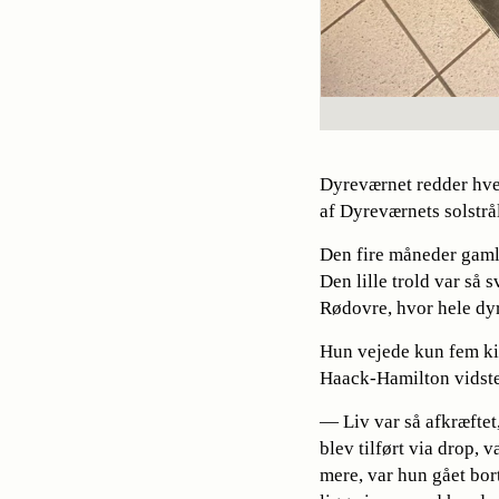
Dyreværnet redder hve
af Dyreværnets solstrål
Den fire måneder gamle
Den lille trold var så 
Rødovre, hvor hele dyr
Hun vejede kun fem ki
Haack-Hamilton vidste 
— Liv var så afkræftet
blev tilført via drop, v
mere, var hun gået bort