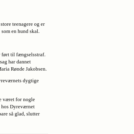
store teenagere og er
s som en hund skal.
ført til fængselsstraf.
 sag har dannet
 Maria Rønde Jakobsen.
yreværnets dygtige
e været for nogle
vi hos Dyreværnet
are så glad, slutter