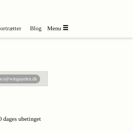
ortrætter
Blog
Menu
acs@wiegaarden.dk
0 dages ubetinget