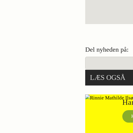
Del nyheden på:
LÆS OGSÅ
Har