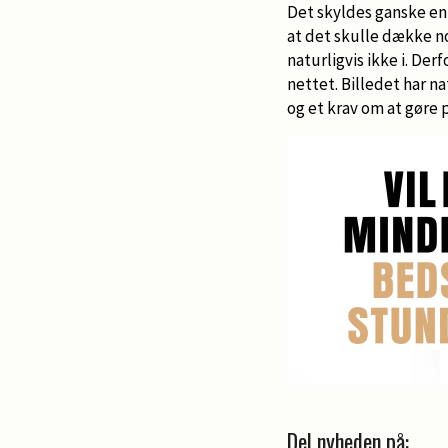
Det skyldes ganske enke
at det skulle dække no
naturligvis ikke i. Der
nettet. Billedet har n
og et krav om at gøre p
Del nyheden på: