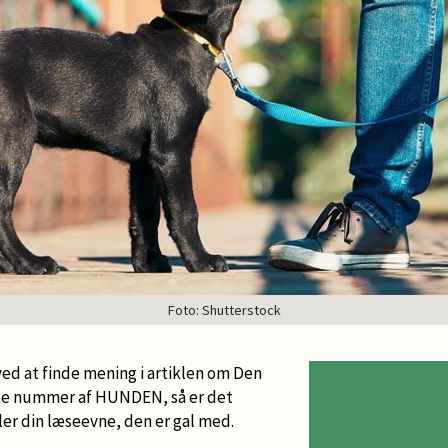
Foto: Shutterstock
 ved at finde mening i artiklen om Den
ste nummer af HUNDEN, så er det
ller din læseevne, den er gal med.