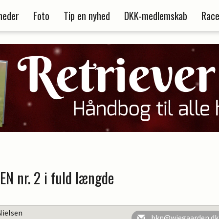
heder
Foto
Tip en nyhed
DKK-medlemskab
Race
EN nr. 2 i fuld længde
Nielsen
bkn@wiegaarden.dk