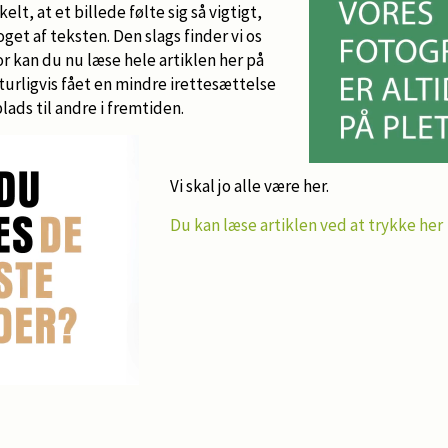
lt, at et billede følte sig så vigtigt,
get af teksten. Den slags finder vi os
for kan du nu læse hele artiklen her på
aturligvis fået en mindre irettesættelse
lads til andre i fremtiden.
Vi skal jo alle være her.
Du kan læse artiklen ved at trykke her