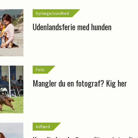
Dyrlæge/sundhed
Udenlandsferie med hunden
Foto
Mangler du en fotograf? Kig her
Adfærd