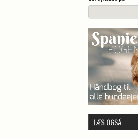
LÆS OGSÅ