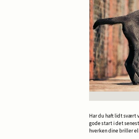
Har du haft lidt svært
gode start i det sene
hverken dine briller e