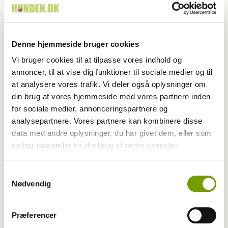
Denne hjemmeside bruger cookies
Vi bruger cookies til at tilpasse vores indhold og
annoncer, til at vise dig funktioner til sociale medier og til
at analysere vores trafik. Vi deler også oplysninger om
din brug af vores hjemmeside med vores partnere inden
for sociale medier, annonceringspartnere og
analysepartnere. Vores partnere kan kombinere disse
data med andre oplysninger, du har givet dem, eller som
de har indsamlet fra din brug af deres tjenester.
Aktuelt
Samtykkevalg
Nødvendig
Sådan laver du en god instagramkonto
Præferencer