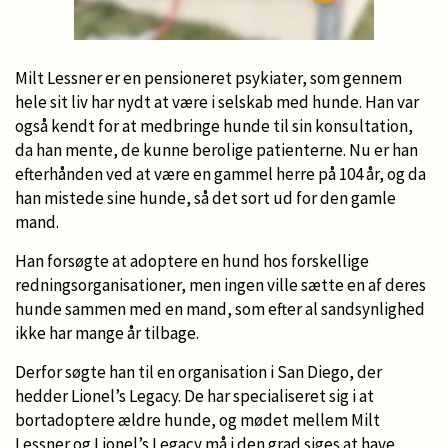
Milt Lessner er en pensioneret psykiater, som gennem
hele sit liv har nydt at være i selskab med hunde. Han var
også kendt for at medbringe hunde til sin konsultation,
da han mente, de kunne berolige patienterne. Nu er han
efterhånden ved at være en gammel herre på 104 år, og da
han mistede sine hunde, så det sort ud for den gamle
mand.
Han forsøgte at adoptere en hund hos forskellige
redningsorganisationer, men ingen ville sætte en af deres
hunde sammen med en mand, som efter al sandsynlighed
ikke har mange år tilbage.
Derfor søgte han til en organisation i San Diego, der
hedder Lionel’s Legacy. De har specialiseret sig i at
bortadoptere ældre hunde, og mødet mellem Milt
Lessner og Lionel’s Legacy må i den grad siges at have