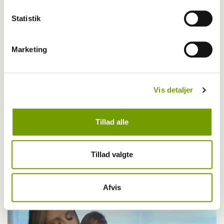
Statistik
Marketing
Vis detaljer
Tillad alle
Dyrlæge/sundhed
Akupunktør, zoneterapeut og forfatter
Tillad valgte
Vivian Birlie ude med ny bog
Afvis