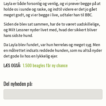
Layla er både forsonlig og venlig, og vi prøver begge på at
holde os i sunde og raske, og indtil videre er det jo gået
meget godt, og vi er begge i live, udtaler han til BBC.
Siden de blev sat sammen, har de to været uadskillelige,
og Milt Lessner nyder livet med, hvad der sikkert bliver
hans sidste hund.
Da Layla blev fundet, var hun herreløs og meget syg. Men
en målrettet indsats reddede hunden, som nu altså nyder
det gode liv hos en lykkelig ejer.
LÆS OGSÅ:
1.500 beagles får ny chance
Del nyheden på: