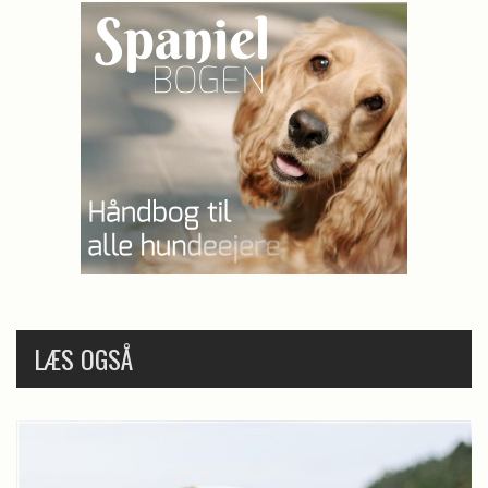
LÆS OGSÅ