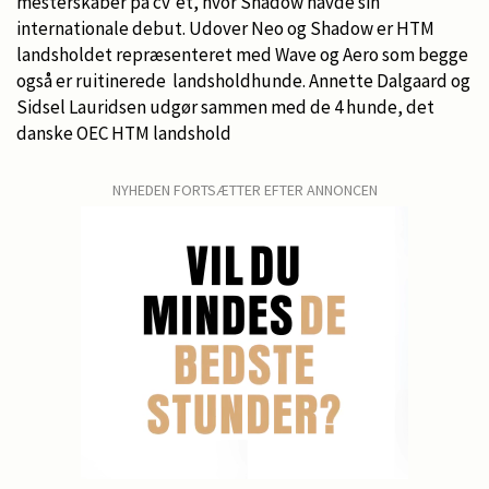
mesterskaber på cv'et, hvor Shadow havde sin
internationale debut. Udover Neo og Shadow er HTM
landsholdet repræsenteret med Wave og Aero som begge
også er ruitinerede landsholdhunde. Annette Dalgaard og
Sidsel Lauridsen udgør sammen med de 4 hunde, det
danske OEC HTM landshold
NYHEDEN FORTSÆTTER EFTER ANNONCEN