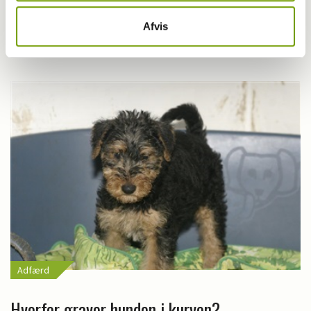
Aktuelt
Afvis
Farvel til verdens ældste hund
Adfærd
Hvorfor graver hunden i kurven?