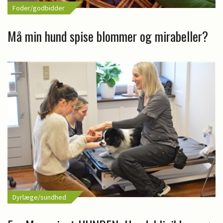
Foder/godbidder
Må min hund spise blommer og mirabeller?
Dyrlæge/sundhed