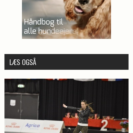
LÆS OGSÅ