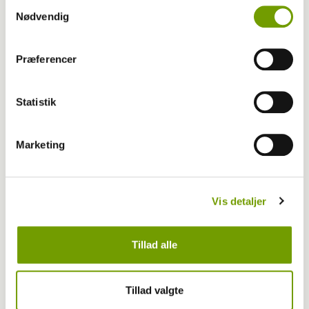
Samtykkevalg
Nødvendig
Præferencer
Britisk racedebat handler ikke om nyt
forbud
Statistik
Marketing
Vis detaljer
Tillad alle
Tillad valgte