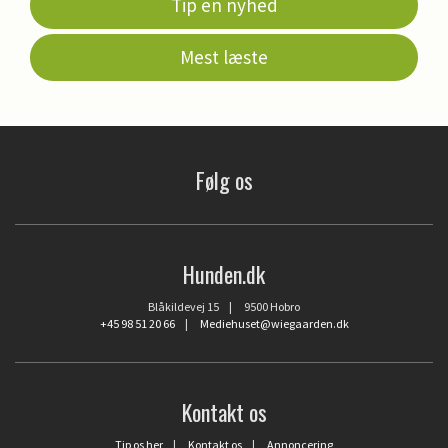
Tip en nyhed
Mest læste
Følg os
Hunden.dk
Blåkildevej 15 | 9500 Hobro
+45 98 51 20 66
|
Mediehuset@wiegaarden.dk
Kontakt os
Tip os her
|
Kontakt os
|
Annoncering