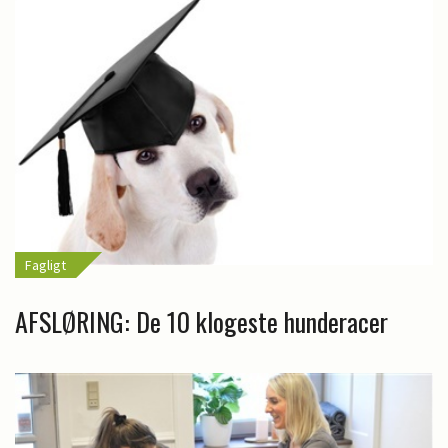
Fagligt
AFSLØRING: De 10 klogeste hunderacer