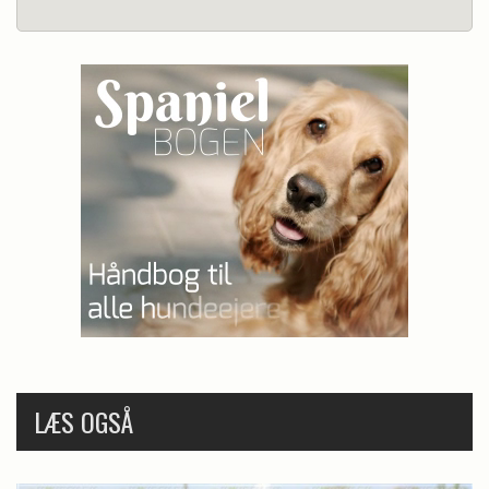
LÆS OGSÅ