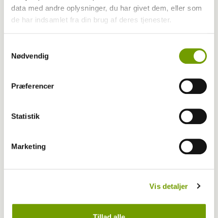
Mathilde Bekker vandt årets første
data med andre oplysninger, du har givet dem, eller som
konkurrence i juniorhandling
de har indsamlet fra din brug af deres tjenester.
Samtykkevalg
Nødvendig
Præferencer
Statistik
Marketing
Udstilling
Vis detaljer
Tusindvis af hunde mødes i Fredericia
Tillad alle