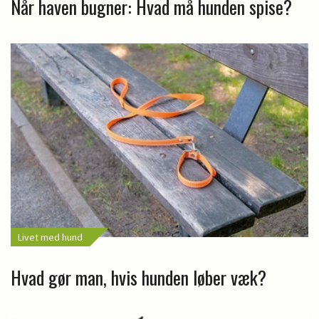
Når haven bugner: Hvad må hunden spise?
Livet med hund
Hvad gør man, hvis hunden løber væk?