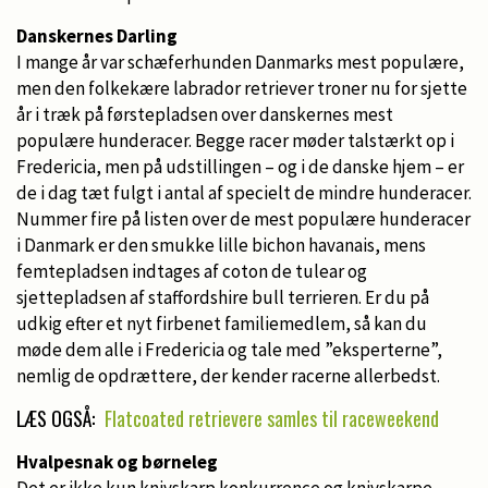
Danskernes Darling
I mange år var schæferhunden Danmarks mest populære,
men den folkekære labrador retriever troner nu for sjette
år i træk på førstepladsen over danskernes mest
populære hunderacer. Begge racer møder talstærkt op i
Fredericia, men på udstillingen – og i de danske hjem – er
de i dag tæt fulgt i antal af specielt de mindre hunderacer.
Nummer fire på listen over de mest populære hunderacer
i Danmark er den smukke lille bichon havanais, mens
femtepladsen indtages af coton de tulear og
sjettepladsen af staffordshire bull terrieren. Er du på
udkig efter et nyt firbenet familiemedlem, så kan du
møde dem alle i Fredericia og tale med ”eksperterne”,
nemlig de opdrættere, der kender racerne allerbedst.
LÆS OGSÅ:
Flatcoated retrievere samles til raceweekend
Hvalpesnak og børneleg
Det er ikke kun knivskarp konkurrence og knivskarpe