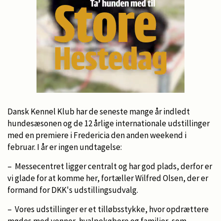
Dansk Kennel Klub har de seneste mange år indledt
hundesæsonen og de 12 årlige internationale udstillinger
med en premiere i Fredericia den anden weekend i
februar. I år er ingen undtagelse:
– Messecentret ligger centralt og har god plads, derfor er
vi glade for at komme her, fortæller Wilfred Olsen, der er
formand for DKK's udstillingsudvalg.
– Vores udstillinger er et tilløbsstykke, hvor opdrættere
mødes med venner, hvalpekøbere og familier, som