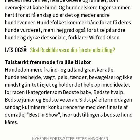
overvejer at købe hund. Og hundeelskere tager sammen
hertil for at få en dag ud af det og møder andre
hundevenner. Hundefolket kommer både for at få deres
hunde vurderet, men i høj grad også for at se på andre
hunde og dyrke det sociale, forklarer Wilfred Olsen.
LÆS OGSÅ:
Skal Roskilde være din første udstilling?
Talstærkt fremmøde fra lille til stor
Hundedommere fra ind- og udland gransker alle
hundenes højde, vægt, pels, tænder, bevægelser og ikke
mindst glimtet i øjet og holder det hele op imod idealet
for racen i kategorier som Bedste baby, Bedste hvalp,
Bedste junior og Bedste veteran. Sidst på eftermiddagen
søndag kulminerer konkurrencerne med den fineste af
dem alle; "Best in Show", hvor udstillingens bedste hund
kåres.
NYHEDEN FORTSÆTTER EFTER ANNONCEN