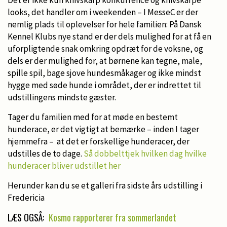
looks, det handler om i weekenden – I MesseC er der
nemlig plads til oplevelser for hele familien: På Dansk
Kennel Klubs nye stand er der dels mulighed for at få en
uforpligtende snak omkring opdræt for de voksne, og
dels er der mulighed for, at børnene kan tegne, male,
spille spil, bage sjove hundesmåkager og ikke mindst
hygge med søde hunde i området, der er indrettet til
udstillingens mindste gæster.
Tager du familien med for at møde en bestemt
hunderace, er det vigtigt at bemærke – inden I tager
hjemmefra – at det er forskellige hunderacer, der
udstilles de to dage.
Så dobbelttjek hvilken dag hvilke
hunderacer bliver udstillet her
Herunder kan du se et galleri fra sidste års udstilling i
Fredericia
LÆS OGSÅ:
Kosmo rapporterer fra sommerlandet