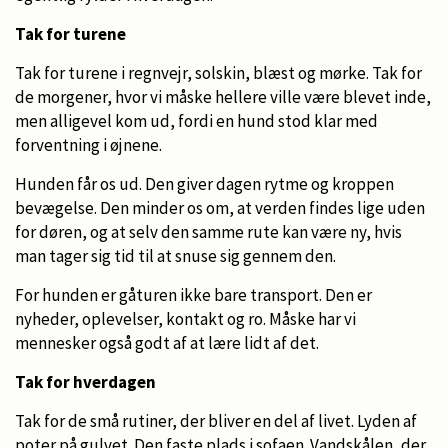
Tak for turene
Tak for turene i regnvejr, solskin, blæst og mørke. Tak for
de morgener, hvor vi måske hellere ville være blevet inde,
men alligevel kom ud, fordi en hund stod klar med
forventning i øjnene.
Hunden får os ud. Den giver dagen rytme og kroppen
bevægelse. Den minder os om, at verden findes lige uden
for døren, og at selv den samme rute kan være ny, hvis
man tager sig tid til at snuse sig gennem den.
For hunden er gåturen ikke bare transport. Den er
nyheder, oplevelser, kontakt og ro. Måske har vi
mennesker også godt af at lære lidt af det.
Tak for hverdagen
Tak for de små rutiner, der bliver en del af livet. Lyden af
poter på gulvet. Den faste plads i sofaen. Vandskålen, der