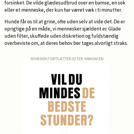
forsinket. De vilde glædesudbrud over en bamse, en sok
eller et menneske, der kun har været væk i ti minutter.
Hunde får os til at grine, ofte uden selv at vide det. De er
oprigtige på en måde, vi mennesker sjældent er. Glade
uden filter, skuffede uden diskretion og fuldstændig
overbeviste om, at deres behov bør tages alvorligt straks.
NYHEDEN FORTSÆTTER EFTER ANNONCEN