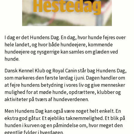
I dag er det Hundens Dag. En dag, hvor hunde fejres over
hele landet, og hvor både hundeejere, kommende
hundeejere og nysgerrige kan samles om glæden ved
hunde.
Dansk Kennel Klub og Royal Canin står bag Hundens Dag,
som markeres den første lørdag i juni. Dagen handler om
at fejre hundens betydning i vores liv og give mennesker
mulighed for at møde hunde, opdrættere, klubber og
aktiviteter på tværs af hundeverdenen.
Men Hundens Dag kan også være noget helt enkelt. En
ekstra god gåtur. Et øjebliks taknemmelighed. Et blik på
hunden i kurven og en påmindelse om, hvor meget den
egentlig fylder i hverdagen.