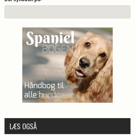
LÆS OGSÅ