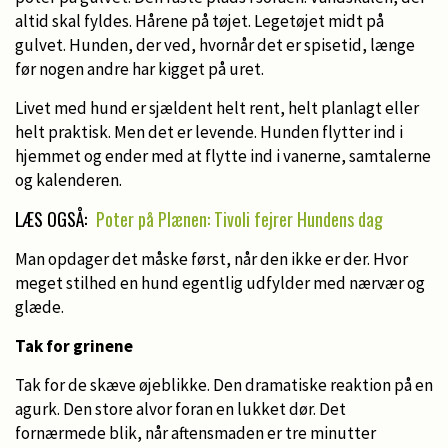
altid skal fyldes. Hårene på tøjet. Legetøjet midt på
gulvet. Hunden, der ved, hvornår det er spisetid, længe
før nogen andre har kigget på uret.
Livet med hund er sjældent helt rent, helt planlagt eller
helt praktisk. Men det er levende. Hunden flytter ind i
hjemmet og ender med at flytte ind i vanerne, samtalerne
og kalenderen.
LÆS OGSÅ:
Poter på Plænen: Tivoli fejrer Hundens dag
Man opdager det måske først, når den ikke er der. Hvor
meget stilhed en hund egentlig udfylder med nærvær og
glæde.
Tak for grinene
Tak for de skæve øjeblikke. Den dramatiske reaktion på en
agurk. Den store alvor foran en lukket dør. Det
fornærmede blik, når aftensmaden er tre minutter