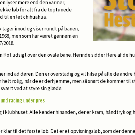
len lyser mere end den varmer,
ække løb for alt fra de toptunede
 til en let chihuahua.
tager imod og viser rundt på banen,
a 1968, men som har været gennem en
7/2018.
n flot udsigt over den ovale bane. Herinde sidder flere af de h
r ind ad døren. Den er overstadig og vil hilse på alle de andre
r helt rolig, når de er derhjemme, men så snart de kommer til 
 svært ved at styre sin glæde.
und racing under pres
g i klubhuset. Alle kender hinanden, der er kram, håndtryk og 
 klar til det første løb. Det er et opvisningsløb, som der denne 