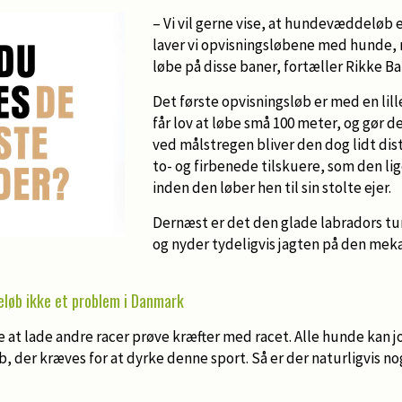
– Vi vil gerne vise, at hundevæddeløb er
laver vi opvisningsløbene med hunde, 
løbe på disse baner, fortæller Rikke B
Det første opvisningsløb er med en lill
får lov at løbe små 100 meter, og gør 
ved målstregen bliver den dog lidt di
to- og firbenede tilskuere, som den lig
inden den løber hen til sin stolte ejer.
Dernæst er det den glade labradors tur
og nyder tydeligvis jagten på den meka
løb ikke et problem i Danmark
e at lade andre racer prøve kræfter med racet. Alle hunde kan jo
 der kræves for at dyrke denne sport. Så er der naturligvis no