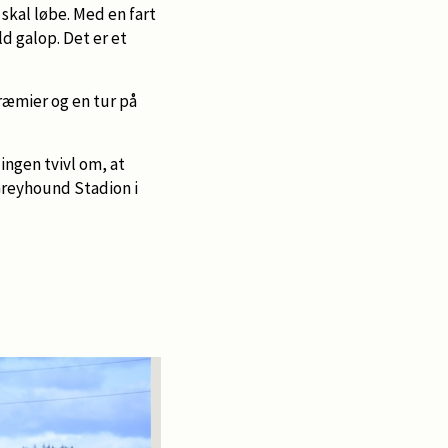
skal løbe. Med en fart
d galop. Det er et
præmier og en tur på
ingen tvivl om, at
 Greyhound Stadion i