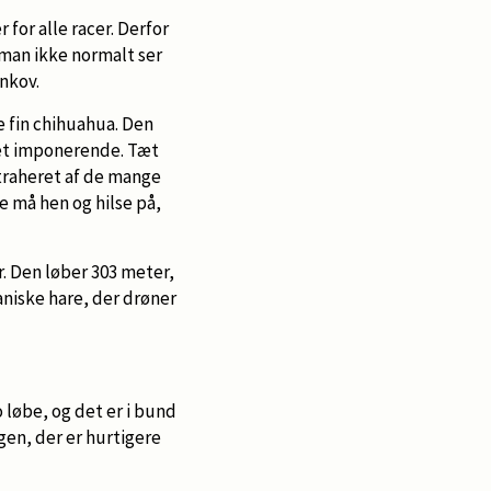
 for alle racer. Derfor
man ikke normalt ser
ankov.
e fin chihuahua. Den
det imponerende. Tæt
straheret af de mange
e må hen og hilse på,
. Den løber 303 meter,
niske hare, der drøner
 løbe, og det er i bund
gen, der er hurtigere