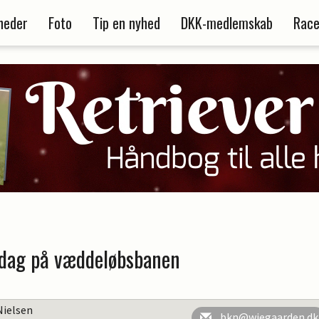
heder
Foto
Tip en nyhed
DKK-medlemskab
Race
 dag på væddeløbsbanen
Nielsen
bkn@wiegaarden.dk