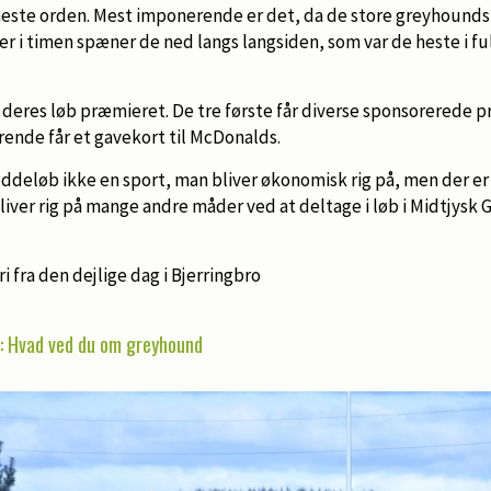
neste orden. Mest imponerende er det, da de store greyhounds 
r i timen spæner de ned langs langsiden, som var de heste i ful
r deres løb præmieret. De tre første får diverse sponsorerede 
ende får et gavekort til McDonalds.
deløb ikke en sport, man bliver økonomisk rig på, men der er 
iver rig på mange andre måder ved at deltage i løb i Midtjysk
ri fra den dejlige dag i Bjerringbro
: Hvad ved du om greyhound