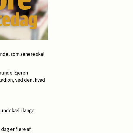
unde, som senere skal
 hunde. Ejeren
stadion, ved den, hvad
hundekæl i lange
dag er flere af.