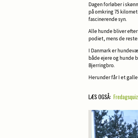
Dagen forløber i skøn
på omkring 75 kilomete
fascinerende syn.
Alle hunde bliver efte
podiet, mens de rester
I Danmark er hundevæd
både ejere og hunde bl
Bjerringbro.
Herunder får I et galle
LÆS OGSÅ:
Fredagsquiz