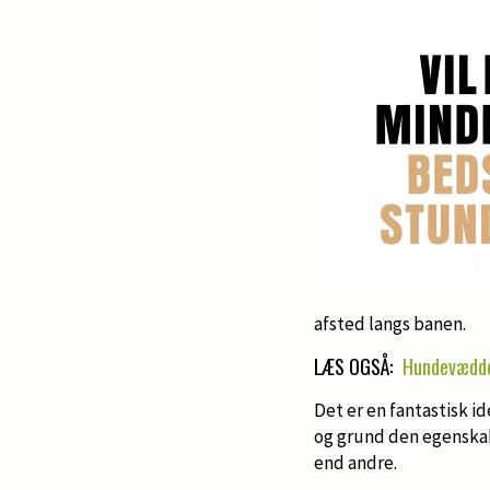
afsted langs banen.
LÆS OGSÅ:
Hundevædde
Det er en fantastisk id
og grund den egenskab,
end andre.