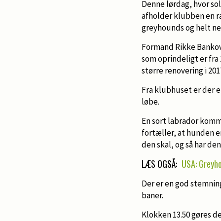
Denne lørdag, hvor so
afholder klubben en r
greyhounds og helt ned
Formand Rikke Bankov 
som oprindeligt er fr
større renovering i 201
Fra klubhuset er der e
løbe.
En sort labrador komme
fortæller, at hunden e
den skal, og så har den
LÆS OGSÅ:
USA: Greyho
Der er en god stemnin
baner.
Klokken 13.50 gøres der