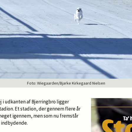
Foto: Wiegaarden/Bjarke Kirkegaard Nielsen
j i udkanten af Bjerringbro ligger
adion. Et stadion, der gennem flere år
 meget igennem, men som nu fremstår
g indbydende.