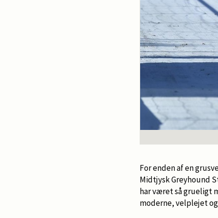
For enden af en grusve
Midtjysk Greyhound St
har været så grueligt
moderne, velplejet o