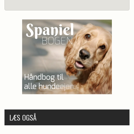
LÆS OGSÅ