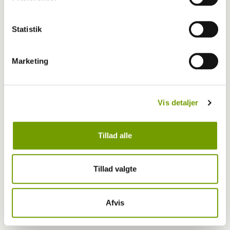
Kleinspitz, Orange/Ulvegrå/Andre Farver
Mittelspitz, Brun/Sort
Statistik
Mittelspitz, Hvid
Mittelspitz, Orange/Ulvegrå/Andre Farver
Pomeranian
Marketing
West Highland White Terrier
Vis detaljer
RING 26
Korthåret Dværg Gravhund
Tillad alle
Korthåret Gravhund
Korthåret Miniature Gravhund
Langhåret Dværg Gravhund
Tillad valgte
Langhåret Gravhund
Langhåret Miniature Gravhund
Cavalier King Charles Spaniel
Afvis