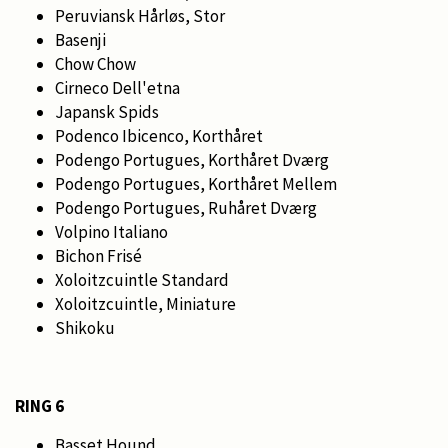
Peruviansk Hårløs, Stor
Basenji
Chow Chow
Cirneco Dell'etna
Japansk Spids
Podenco Ibicenco, Korthåret
Podengo Portugues, Korthåret Dværg
Podengo Portugues, Korthåret Mellem
Podengo Portugues, Ruhåret Dværg
Volpino Italiano
Bichon Frisé
Xoloitzcuintle Standard
Xoloitzcuintle, Miniature
Shikoku
RING 6
Basset Hound