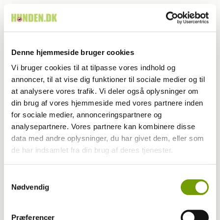
RING 23
Collie
Collie, Korthåret
Denne hjemmeside bruger cookies
Welsh Corgi Cardigan
Welsh Corgi Pembroke
Vi bruger cookies til at tilpasse vores indhold og
annoncer, til at vise dig funktioner til sociale medier og til
at analysere vores trafik. Vi deler også oplysninger om
RING 24
din brug af vores hjemmeside med vores partnere inden
for sociale medier, annonceringspartnere og
Cao De Agua Portugues
analysepartnere. Vores partnere kan kombinere disse
Golden Retriever
data med andre oplysninger, du har givet dem, eller som
de har indsamlet fra din brug af deres tjenester.
Samtykkevalg
RING 25
Nødvendig
Kleinspitz, Brun/Sort
Kleinspitz, Hvid
Præferencer