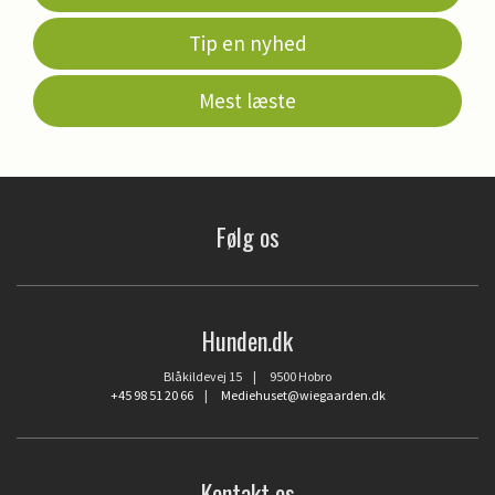
Tip en nyhed
Mest læste
Følg os
Hunden.dk
Blåkildevej 15 | 9500 Hobro
+45 98 51 20 66
|
Mediehuset@wiegaarden.dk
Kontakt os