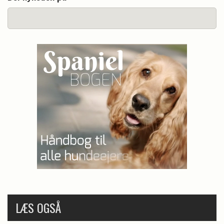
LÆS OGSÅ