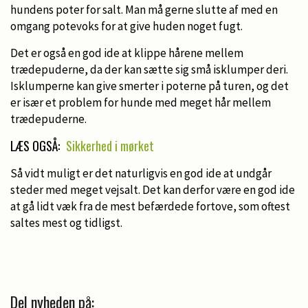
hundens poter for salt. Man må gerne slutte af med en
omgang potevoks for at give huden noget fugt.
Det er også en god ide at klippe hårene mellem
trædepuderne, da der kan sætte sig små isklumper deri.
Isklumperne kan give smerter i poterne på turen, og det
er især et problem for hunde med meget hår mellem
trædepuderne.
LÆS OGSÅ:
Sikkerhed i mørket
Så vidt muligt er det naturligvis en god ide at undgår
steder med meget vejsalt. Det kan derfor være en god ide
at gå lidt væk fra de mest befærdede fortove, som oftest
saltes mest og tidligst.
Del nyheden på: