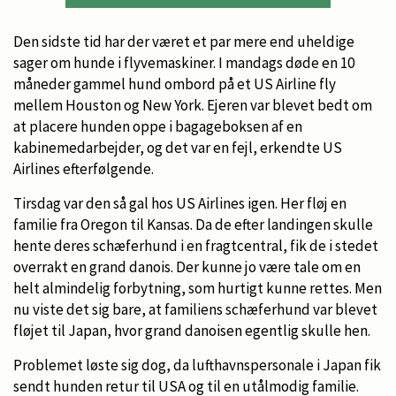
Den sidste tid har der været et par mere end uheldige
sager om hunde i flyvemaskiner. I mandags døde en 10
måneder gammel hund ombord på et US Airline fly
mellem Houston og New York. Ejeren var blevet bedt om
at placere hunden oppe i bagageboksen af en
kabinemedarbejder, og det var en fejl, erkendte US
Airlines efterfølgende.
Tirsdag var den så gal hos US Airlines igen. Her fløj en
familie fra Oregon til Kansas. Da de efter landingen skulle
hente deres schæferhund i en fragtcentral, fik de i stedet
overrakt en grand danois. Der kunne jo være tale om en
helt almindelig forbytning, som hurtigt kunne rettes. Men
nu viste det sig bare, at familiens schæferhund var blevet
fløjet til Japan, hvor grand danoisen egentlig skulle hen.
Problemet løste sig dog, da lufthavnspersonale i Japan fik
sendt hunden retur til USA og til en utålmodig familie.