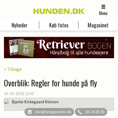
Menu
Nyheder
Køb fotos
Magasinet
< Tilbage
Overblik: Regler for hunde på fly
16-03-2018 15:00
Bjarke Kirkegaard Nielsen
bkn@wiegaarden.dk
20 24 29 30