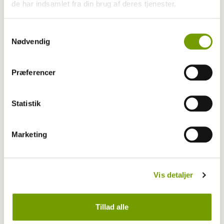
de har indsamlet fra din brug af deres tjenester.
Samtykkevalg
Nødvendig
Præferencer
Livet med hund
Statistik
Gør slædekørsel i sneen til en leg
Marketing
Vis detaljer
Tillad alle