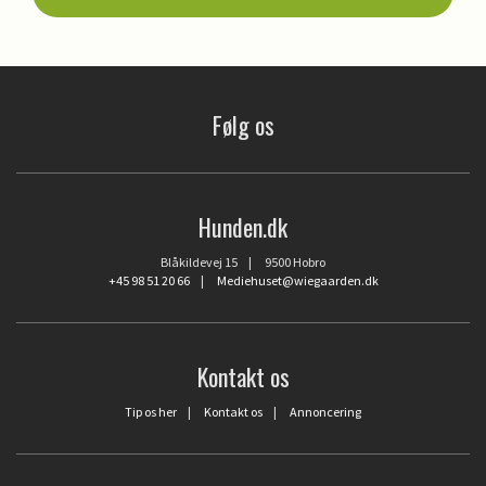
Følg os
Hunden.dk
Blåkildevej 15 | 9500 Hobro
+45 98 51 20 66
|
Mediehuset@wiegaarden.dk
Kontakt os
Tip os her
|
Kontakt os
|
Annoncering