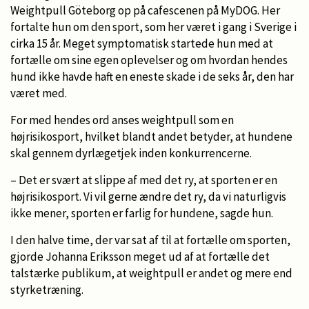
Weightpull Göteborg op på cafescenen på MyDOG. Her
fortalte hun om den sport, som her været i gang i Sverige i
cirka 15 år. Meget symptomatisk startede hun med at
fortælle om sine egen oplevelser og om hvordan hendes
hund ikke havde haft en eneste skade i de seks år, den har
været med.
For med hendes ord anses weightpull som en
højrisikosport, hvilket blandt andet betyder, at hundene
skal gennem dyrlægetjek inden konkurrencerne.
– Det er svært at slippe af med det ry, at sporten er en
højrisikosport. Vi vil gerne ændre det ry, da vi naturligvis
ikke mener, sporten er farlig for hundene, sagde hun.
I den halve time, der var sat af til at fortælle om sporten,
gjorde Johanna Eriksson meget ud af at fortælle det
talstærke publikum, at weightpull er andet og mere end
styrketræning.