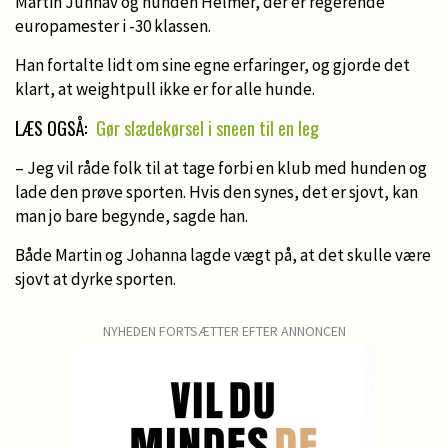
Martin Junhav og hunden Helmer, der er regerende
europamester i -30 klassen.
Han fortalte lidt om sine egne erfaringer, og gjorde det
klart, at weightpull ikke er for alle hunde.
LÆS OGSÅ:
Gør slædekørsel i sneen til en leg
– Jeg vil råde folk til at tage forbi en klub med hunden og
lade den prøve sporten. Hvis den synes, det er sjovt, kan
man jo bare begynde, sagde han.
Både Martin og Johanna lagde vægt på, at det skulle være
sjovt at dyrke sporten.
NYHEDEN FORTSÆTTER EFTER ANNONCEN