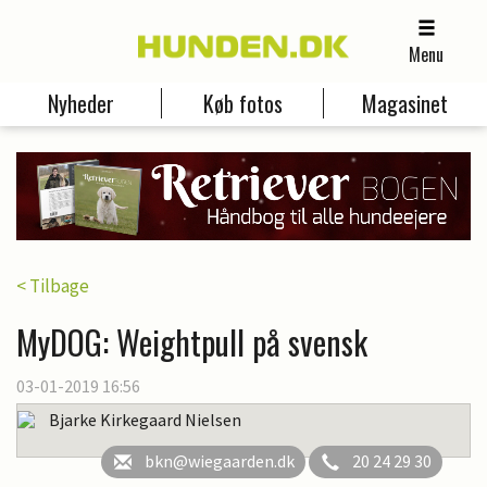
Menu
Nyheder
Køb fotos
Magasinet
< Tilbage
MyDOG: Weightpull på svensk
03-01-2019 16:56
Bjarke Kirkegaard Nielsen
bkn@wiegaarden.dk
20 24 29 30