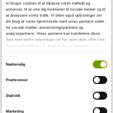
Vi bruger cookies til at tilpasse vores indhold og
annoncer, til at vise dig funktioner til sociale medier og til
at analysere vores trafik. Vi deler også oplysninger om
din brug af vores hjemmeside med vores partnere inden
Dyrlæge/sundhed
for sociale medier, annonceringspartnere og
analysepartnere. Vores partnere kan kombinere disse
Hund er død af at drikke algeholdigt
data med andre oplysninger, du har givet dem, eller som
de har indsamlet fra din brug af deres tjenester.
havvand
Samtykkevalg
Nødvendig
Præferencer
Statistik
Marketing