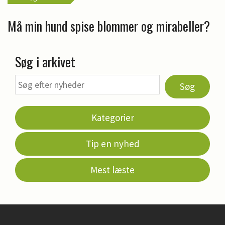
Må min hund spise blommer og mirabeller?
Søg i arkivet
Søg
Kategorier
Tip en nyhed
Mest læste