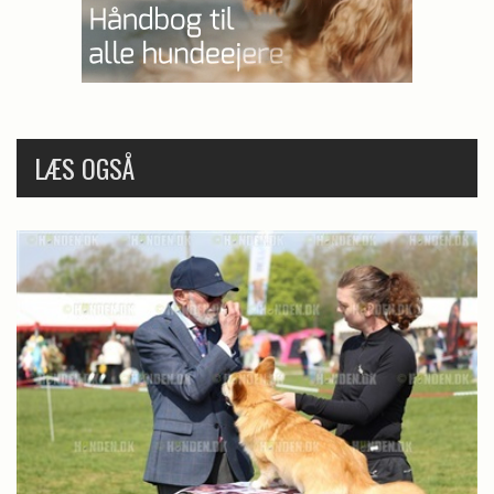
LÆS OGSÅ