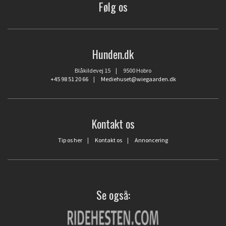
Følg os
Hunden.dk
Blåkildevej 15 | 9500 Hobro
+45 98 51 20 66
|
Mediehuset@wiegaarden.dk
Kontakt os
Tip os her
|
Kontakt os
|
Annoncering
Se også: