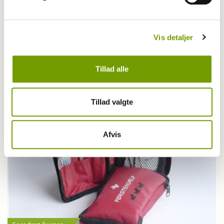
Aktuelt
Vis detaljer
Lækkert tøj på Hund i Fokus
Tillad alle
Tillad valgte
Afvis