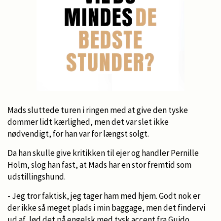
Mads sluttede turen i ringen med at give den tyske
dommer lidt kærlighed, men det var slet ikke
nødvendigt, for han var for længst solgt.
Da han skulle give kritikken til ejer og handler Pernille
Holm, slog han fast, at Mads har en stor fremtid som
udstillingshund.
- Jeg tror faktisk, jeg tager ham med hjem. Godt nok er
der ikke så meget plads i min baggage, men det findervi
ud af, lød det på engelsk med tysk accent fra Guido