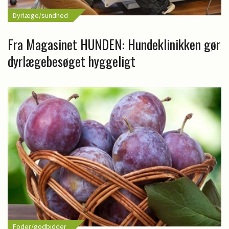
Dyrlæge/sundhed
Fra Magasinet HUNDEN: Hundeklinikken gør
dyrlægebesøget hyggeligt
Foder/godbidder