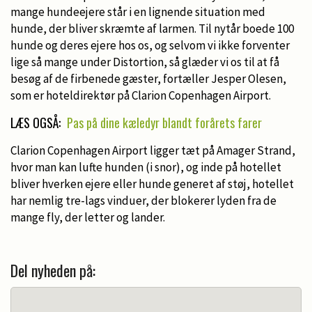
mange hundeejere står i en lignende situation med
hunde, der bliver skræmte af larmen. Til nytår boede 100
hunde og deres ejere hos os, og selvom vi ikke forventer
lige så mange under Distortion, så glæder vi os til at få
besøg af de firbenede gæster, fortæller Jesper Olesen,
som er hoteldirektør på Clarion Copenhagen Airport.
LÆS OGSÅ:
Pas på dine kæledyr blandt forårets farer
Clarion Copenhagen Airport ligger tæt på Amager Strand,
hvor man kan lufte hunden (i snor), og inde på hotellet
bliver hverken ejere eller hunde generet af støj, hotellet
har nemlig tre-lags vinduer, der blokerer lyden fra de
mange fly, der letter og lander.
Del nyheden på: