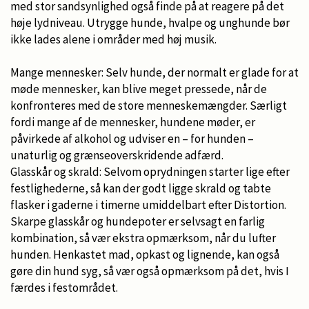
med stor sandsynlighed også finde på at reagere på det
høje lydniveau. Utrygge hunde, hvalpe og unghunde bør
ikke lades alene i områder med høj musik.
Mange mennesker: Selv hunde, der normalt er glade for at
møde mennesker, kan blive meget pressede, når de
konfronteres med de store menneskemængder. Særligt
fordi mange af de mennesker, hundene møder, er
påvirkede af alkohol og udviser en – for hunden –
unaturlig og grænseoverskridende adfærd.
Glasskår og skrald: Selvom oprydningen starter lige efter
festlighederne, så kan der godt ligge skrald og tabte
flasker i gaderne i timerne umiddelbart efter Distortion.
Skarpe glasskår og hundepoter er selvsagt en farlig
kombination, så vær ekstra opmærksom, når du lufter
hunden. Henkastet mad, opkast og lignende, kan også
gøre din hund syg, så vær også opmærksom på det, hvis I
færdes i festområdet.