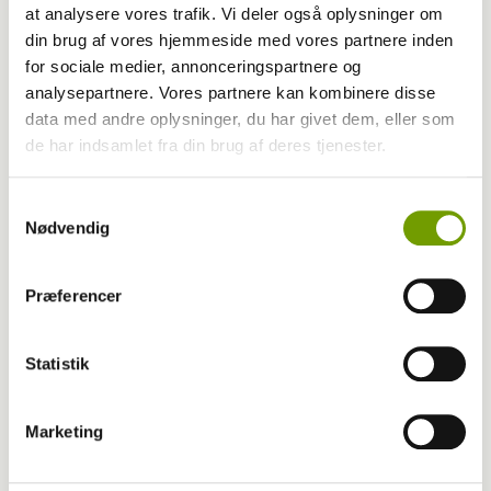
Dyrlæge/sundhed
at analysere vores trafik. Vi deler også oplysninger om
din brug af vores hjemmeside med vores partnere inden
Urinkrystaller: Hvad er det?
for sociale medier, annonceringspartnere og
analysepartnere. Vores partnere kan kombinere disse
data med andre oplysninger, du har givet dem, eller som
de har indsamlet fra din brug af deres tjenester.
Samtykkevalg
Nødvendig
Præferencer
Statistik
Livet med hund
Marketing
Hunde gør ældre mennesker mere sociale