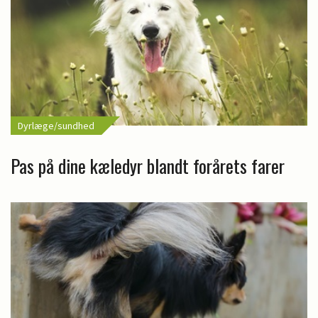
Dyrlæge/sundhed
Pas på dine kæledyr blandt forårets farer