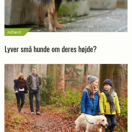
Adfærd
Lyver små hunde om deres højde?