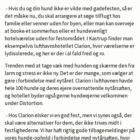
- Hvis du og din hund ikke er vilde med gadefesten, så er
det måske nu, du skal arrangere at søge tilflugt hos
familie eller venner uden for byen, eller man kan overveje
at booke et sommerhus eller et hundevenligt
hotelværelse uden for festområdet. I Kastrup finder man
eksempelvis lufthavnshotellet Clarion, hvor værelserne er
lydisolerede, og her er der i al fald fred og ro.
Trenden med at tage væk med hunden og skærme den fra
larm og stress er ikke ny. Det er der mange, som vælger at
gøre i forbindelse med nytåret. Clarion i lufthavnen havde
hele 100 hunde og deres ejere overnattende nytårsaften,
og hotellet byder også gerne hundeejerne velkommen
under Distortion.
- Hos Clarion elsker vi en god fest, men vi synes også, der
skal være alternativer for dem, der ikke trives midt i
festlighederne. Vi har haft rigtig gode tilbagemeldinger på
vores hunde-ophold i forbindelse med nytårsaften, hvor