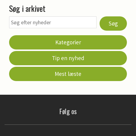
Søg i arkivet
Søg
Kategorier
Tip en nyhed
Mest læste
Følg os