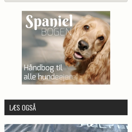
LÆS OGSÅ