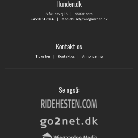
Hunden.dk
Blåkildevej 15 | 9500 Hobro
+45 98 51 20 66
|
Mediehuset@wiegaarden.dk
Kontakt os
Tip os her
|
Kontakt os
|
Annoncering
Se også: