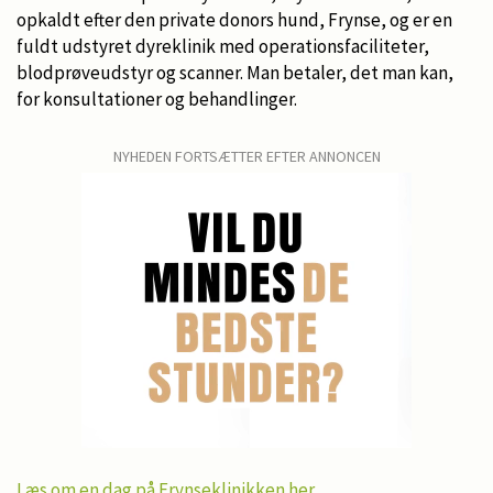
opkaldt efter den private donors hund, Frynse, og er en
fuldt udstyret dyreklinik med operationsfaciliteter,
blodprøveudstyr og scanner. Man betaler, det man kan,
for konsultationer og behandlinger.
NYHEDEN FORTSÆTTER EFTER ANNONCEN
Læs om en dag på Frynseklinikken her