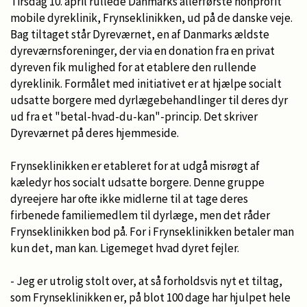
Tirsdag 10. april rullede Danmarks allerførste nonprofit
mobile dyreklinik, Frynseklinikken, ud på de danske veje.
Bag tiltaget står Dyreværnet, en af Danmarks ældste
dyreværnsforeninger, der via en donation fra en privat
dyreven fik mulighed for at etablere den rullende
dyreklinik. Formålet med initiativet er at hjælpe socialt
udsatte borgere med dyrlægebehandlinger til deres dyr
ud fra et "betal-hvad-du-kan"-princip. Det skriver
Dyreværnet på deres hjemmeside.
Frynseklinikken er etableret for at udgå misrøgt af
kæledyr hos socialt udsatte borgere. Denne gruppe
dyreejere har ofte ikke midlerne til at tage deres
firbenede familiemedlem til dyrlæge, men det råder
Frynseklinikken bod på. For i Frynseklinikken betaler man
kun det, man kan. Ligemeget hvad dyret fejler.
- Jeg er utrolig stolt over, at så forholdsvis nyt et tiltag,
som Frynseklinikken er, på blot 100 dage har hjulpet hele