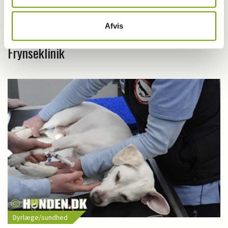
Aktuelt
Afvis
20.000 kroner fra tandlæger til
Frynseklinik
Dyrlæge/sundhed