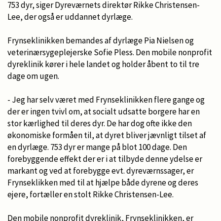
753 dyr, siger Dyreværnets direktør Rikke Christensen-
Lee, der også er uddannet dyrlæge.
Frynseklinikken bemandes af dyrlæge Pia Nielsen og
veterinærsygeplejerske Sofie Pless. Den mobile nonprofit
dyreklinik kører i hele landet og holder åbent to til tre
dage om ugen.
- Jeg har selv været med Frynseklinikken flere gange og
der er ingen tvivl om, at socialt udsatte borgere har en
stor kærlighed til deres dyr. De har dog ofte ikke den
økonomiske formåen til, at dyret bliver jævnligt tilset af
en dyrlæge. 753 dyr er mange på blot 100 dage. Den
forebyggende effekt der er i at tilbyde denne ydelse er
markant og ved at forebygge evt. dyreværnssager, er
Frynseklikken med til at hjælpe både dyrene og deres
ejere, fortæller en stolt Rikke Christensen-Lee.
Den mobile nonprofit dyreklinik, Frynseklinikken, er