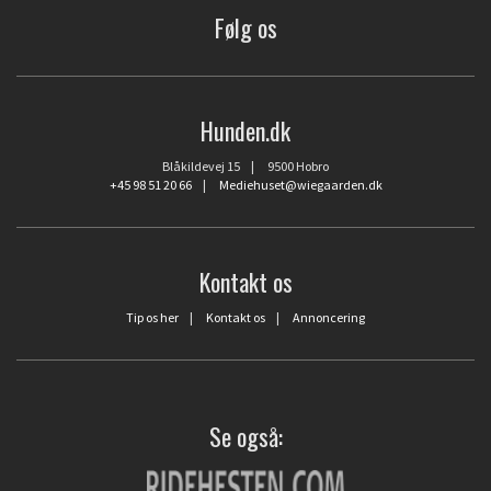
Følg os
Hunden.dk
Blåkildevej 15 | 9500 Hobro
+45 98 51 20 66
|
Mediehuset@wiegaarden.dk
Kontakt os
Tip os her
|
Kontakt os
|
Annoncering
Se også: