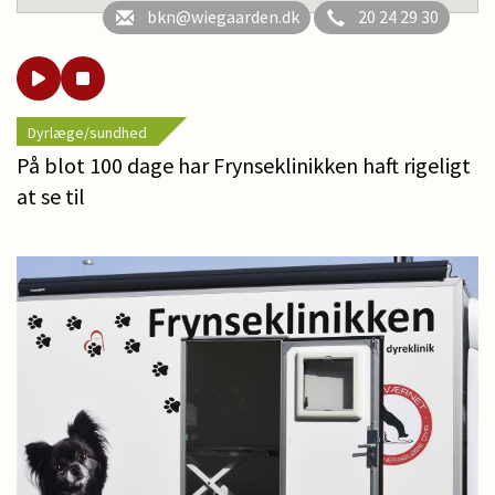
bkn@wiegaarden.dk
20 24 29 30
Dyrlæge/sundhed
På blot 100 dage har Frynseklinikken haft rigeligt
at se til