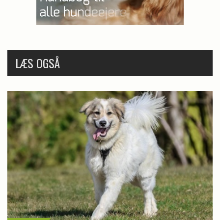
LÆS OGSÅ