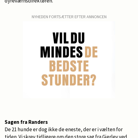
dyreværnsdirektøren.
NYHEDEN FORTSÆTTER EFTER ANNONCEN
Sagen fra Randers
De 21 hunde er dog ikke de eneste, der er i vælten for
tiden. Vi skrev tidligere om den store sag fra Gjerlev ved