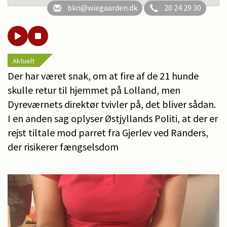
bkn@wiegaarden.dk
20 24 29 30
Aktuelt
Der har været snak, om at fire af de 21 hunde
skulle retur til hjemmet på Lolland, men
Dyreværnets direktør tvivler på, det bliver sådan.
I en anden sag oplyser Østjyllands Politi, at der er
rejst tiltale mod parret fra Gjerlev ved Randers,
der risikerer fængselsdom