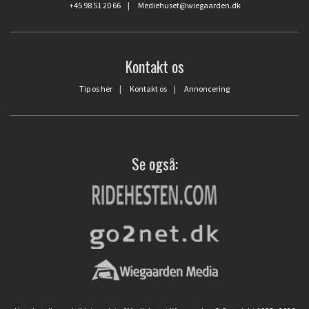
+45 98 51 20 66
|
Mediehuset@wiegaarden.dk
Kontakt os
Tip os her
|
Kontakt os
|
Annoncering
Se også: