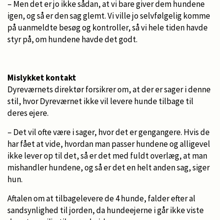
– Men det er jo ikke sådan, at vi bare giver dem hundene
igen, og så er den sag glemt. Vi ville jo selvfølgelig komme
på uanmeldte besøg og kontroller, så vi hele tiden havde
styr på, om hundene havde det godt.
Mislykket kontakt
Dyreværnets direktør forsikrer om, at der er sager i denne
stil, hvor Dyreværnet ikke vil levere hunde tilbage til
deres ejere.
– Det vil ofte være i sager, hvor det er gengangere. Hvis de
har fået at vide, hvordan man passer hundene og alligevel
ikke lever op til det, så er det med fuldt overlæg, at man
mishandler hundene, og så er det en helt anden sag, siger
hun.
Aftalen om at tilbagelevere de 4 hunde, falder efter al
sandsynlighed til jorden, da hundeejerne i går ikke viste