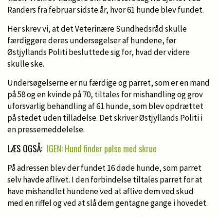
Randers fra februar sidste år, hvor 61 hunde blev fundet.
Her skrev vi, at det Veterinære Sundhedsråd skulle
færdiggøre deres undersøgelser af hundene, før
Østjyllands Politi besluttede sig for, hvad der videre
skulle ske.
Undersøgelserne er nu færdige og parret, som er en mand
på 58 og en kvinde på 70, tiltales for mishandling og grov
uforsvarlig behandling af 61 hunde, som blev opdrættet
på stedet uden tilladelse. Det skriver Østjyllands Politi i
en pressemeddelelse.
LÆS OGSÅ:
IGEN: Hund finder pølse med skrue
På adressen blev der fundet 16 døde hunde, som parret
selv havde aflivet. I den forbindelse tiltales parret for at
have mishandlet hundene ved at aflive dem ved skud
med en riffel og ved at slå dem gentagne gange i hovedet.