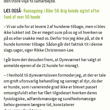
den store vilje til samarbejde.
LÆS OGSÅ:
Ransagning i Ribe: 58-årig kvinde sigtet efter
fund af over 50 hunde
– Vi var ude for at levere 2 af hundene tilbage, men vi blev
ikke lukket ind. De er meget sure på os og vil hverken se
på os eller snakke med os. Derfor tror jeg ikke på, at de 4
hunde kommer tilbage. Sådan går det faktisk tit i denne
slags sager, siger Rikke Christensen-Lee.
I går kom det desuden frem, at Dyreværnet har valgt at
anmelde ejeren af de 21 hunde for misrøgt.
– I henhold til dyreværnsloven formoder jeg, at der er tale
om groft uforsvarlig behandling og vanrøgt af dyr, da der
er hunde, som i varierende grad ikke er blevet passet
omsorgsfuldt eller har fået tilgodeset hverken deres
fysiologiske, adfærdsmæssige og sundhedsmæssige
behov gennem længere tid, konstaterer