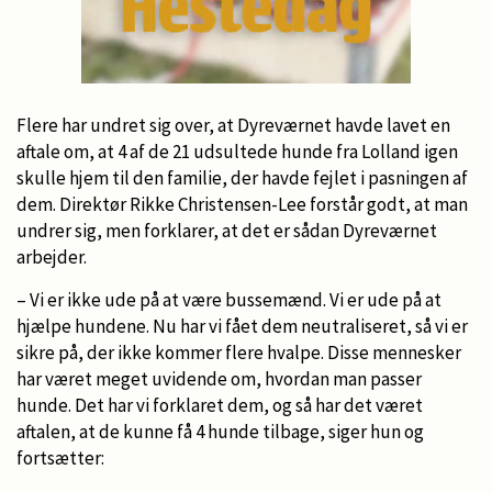
Flere har undret sig over, at Dyreværnet havde lavet en
aftale om, at 4 af de 21 udsultede hunde fra Lolland igen
skulle hjem til den familie, der havde fejlet i pasningen af
dem. Direktør Rikke Christensen-Lee forstår godt, at man
undrer sig, men forklarer, at det er sådan Dyreværnet
arbejder.
– Vi er ikke ude på at være bussemænd. Vi er ude på at
hjælpe hundene. Nu har vi fået dem neutraliseret, så vi er
sikre på, der ikke kommer flere hvalpe. Disse mennesker
har været meget uvidende om, hvordan man passer
hunde. Det har vi forklaret dem, og så har det været
aftalen, at de kunne få 4 hunde tilbage, siger hun og
fortsætter: