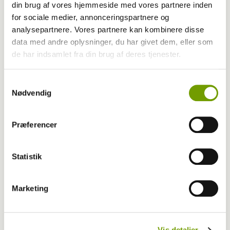
din brug af vores hjemmeside med vores partnere inden
for sociale medier, annonceringspartnere og
analysepartnere. Vores partnere kan kombinere disse
data med andre oplysninger, du har givet dem, eller som
de har indsamlet fra din brug af deres tjenester.
Hunde på job
Samtykkevalg
Politihund fandt indbrudstyv i træ
Nødvendig
Præferencer
Statistik
Marketing
Vis detaljer