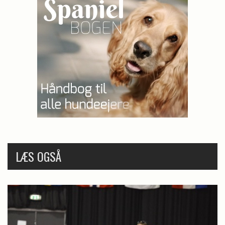
LÆS OGSÅ