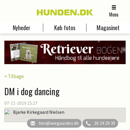
Menu
Nyheder
Køb fotos
Magasinet
< Tilbage
DM i dog dancing
07-11-2019 15:27
Bjarke Kirkegaard Nielsen
bkn@wiegaarden.dk
20 24 29 30