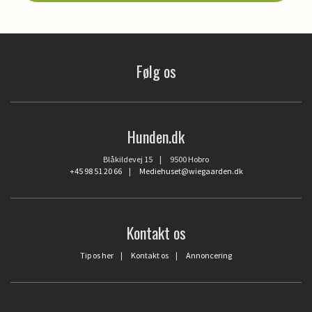
Følg os
Hunden.dk
Blåkildevej 15 | 9500 Hobro
+45 98 51 20 66
|
Mediehuset@wiegaarden.dk
Kontakt os
Tip os her
|
Kontakt os
|
Annoncering