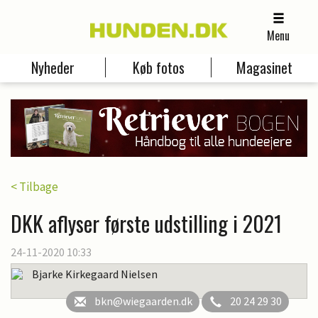
Menu
Nyheder
Køb fotos
Magasinet
< Tilbage
DKK aflyser første udstilling i 2021
24-11-2020 10:33
Bjarke Kirkegaard Nielsen
bkn@wiegaarden.dk
20 24 29 30