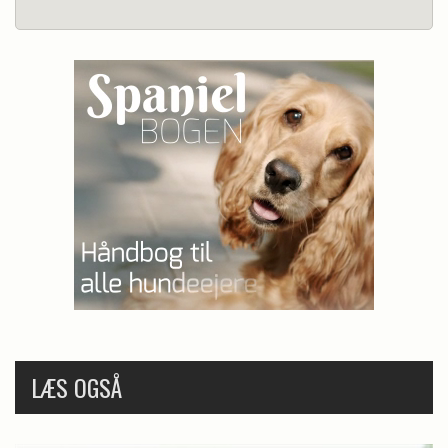
LÆS OGSÅ