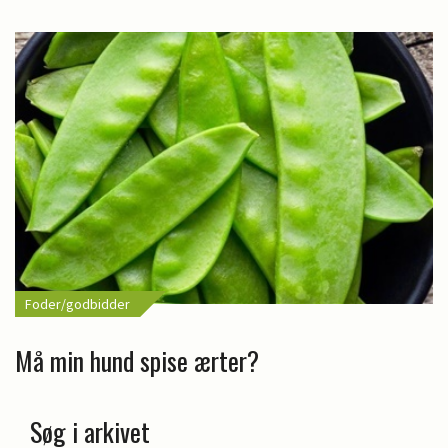
Foder/godbidder
Må min hund spise ærter?
Søg i arkivet