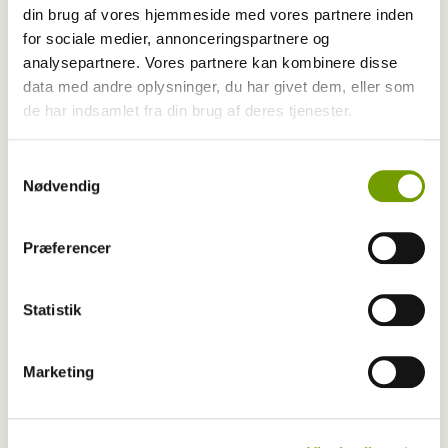
din brug af vores hjemmeside med vores partnere inden
for sociale medier, annonceringspartnere og
analysepartnere. Vores partnere kan kombinere disse
data med andre oplysninger, du har givet dem, eller som
de har indsamlet fra din brug af deres tjenester.
Samtykkevalg
Nødvendig
Præferencer
Aktuelt
Statistik
Hjælp Randers Dyrehospital med at hjælpe
Marketing
Har du en nyhed eller god historie?