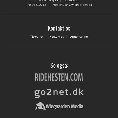
Blåkildevej 15 | 9500 Hobro
+45 98 51 20 66
|
Mediehuset@wiegaarden.dk
Kontakt os
Tip os her
|
Kontakt os
|
Annoncering
Se også: