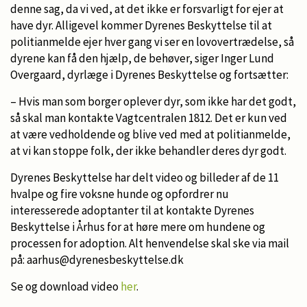
denne sag, da vi ved, at det ikke er forsvarligt for ejer at
have dyr. Alligevel kommer Dyrenes Beskyttelse til at
politianmelde ejer hver gang vi ser en lovovertrædelse, så
dyrene kan få den hjælp, de behøver, siger Inger Lund
Overgaard, dyrlæge i Dyrenes Beskyttelse og fortsætter:
– Hvis man som borger oplever dyr, som ikke har det godt,
så skal man kontakte Vagtcentralen 1812. Det er kun ved
at være vedholdende og blive ved med at politianmelde,
at vi kan stoppe folk, der ikke behandler deres dyr godt.
Dyrenes Beskyttelse har delt video og billeder af de 11
hvalpe og fire voksne hunde og opfordrer nu
interesserede adoptanter til at kontakte Dyrenes
Beskyttelse i Århus for at høre mere om hundene og
processen for adoption. Alt henvendelse skal ske via mail
på: aarhus@dyrenesbeskyttelse.dk
Se og download video
her
.