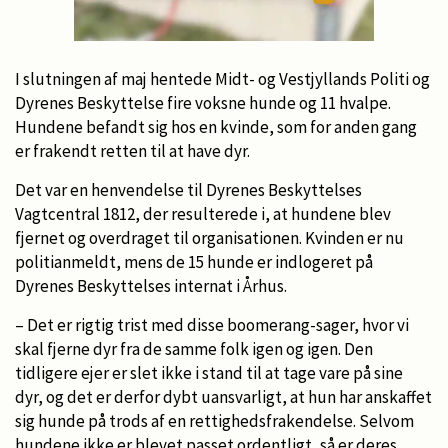
I slutningen af maj hentede Midt- og Vestjyllands Politi og
Dyrenes Beskyttelse fire voksne hunde og 11 hvalpe.
Hundene befandt sig hos en kvinde, som for anden gang
er frakendt retten til at have dyr.
Det var en henvendelse til Dyrenes Beskyttelses
Vagtcentral 1812, der resulterede i, at hundene blev
fjernet og overdraget til organisationen. Kvinden er nu
politianmeldt, mens de 15 hunde er indlogeret på
Dyrenes Beskyttelses internat i Århus.
– Det er rigtig trist med disse boomerang-sager, hvor vi
skal fjerne dyr fra de samme folk igen og igen. Den
tidligere ejer er slet ikke i stand til at tage vare på sine
dyr, og det er derfor dybt uansvarligt, at hun har anskaffet
sig hunde på trods af en rettighedsfrakendelse. Selvom
hundene ikke er blevet passet ordentligt, så er deres