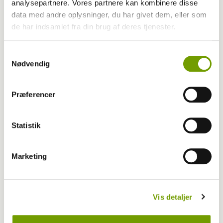
analysepartnere. Vores partnere kan kombinere disse
data med andre oplysninger, du har givet dem, eller som
Stjålet retriever fundet på plejecenter
de har indsamlet fra din brug af deres tjenester.
Samtykkevalg
Nødvendig
Præferencer
Statistik
Marketing
Aktuelt
Vis detaljer
Ejere til hund efterlyses