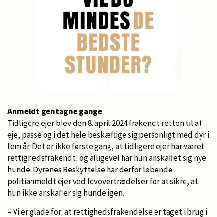
Anmeldt gentagne gange
Tidligere ejer blev den 8. april 2024 frakendt retten til at
eje, passe og i det hele beskæftige sig personligt med dyr i
fem år. Det er ikke første gang, at tidligere ejer har været
rettighedsfrakendt, og alligevel har hun anskaffet sig nye
hunde. Dyrenes Beskyttelse har derfor løbende
politianmeldt ejer ved lovovertrædelser for at sikre, at
hun ikke anskaffer sig hunde igen.
– Vi er glade for, at rettighedsfrakendelse er taget i brug i