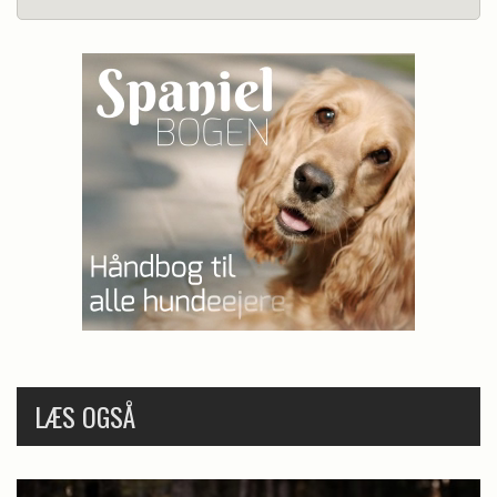
LÆS OGSÅ