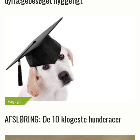
dyrlægebesøget hyggeligt
Fagligt
AFSLØRING: De 10 klogeste hunderacer