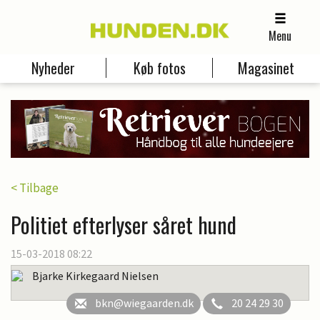
Menu
Nyheder
Køb fotos
Magasinet
< Tilbage
Politiet efterlyser såret hund
15-03-2018 08:22
Bjarke Kirkegaard Nielsen
bkn@wiegaarden.dk
20 24 29 30