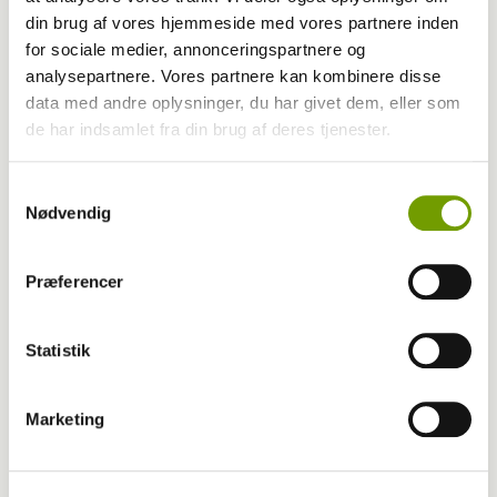
din brug af vores hjemmeside med vores partnere inden
En god dag på jobbet
for sociale medier, annonceringspartnere og
analysepartnere. Vores partnere kan kombinere disse
data med andre oplysninger, du har givet dem, eller som
de har indsamlet fra din brug af deres tjenester.
Samtykkevalg
Nødvendig
Præferencer
Statistik
Livet med hund
Marketing
Østjyllands Politi beslaglægger hund i
Brabrand