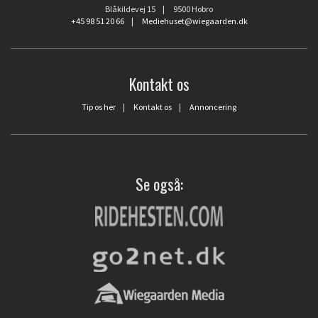
Blåkildevej 15 | 9500 Hobro
+45 98 51 20 66
|
Mediehuset@wiegaarden.dk
Kontakt os
Tip os her
|
Kontakt os
|
Annoncering
Se også: