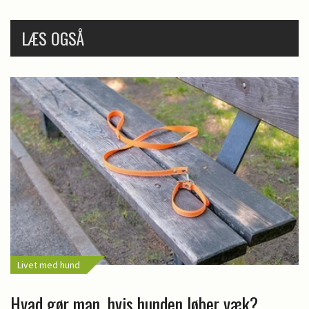
LÆS OGSÅ
Livet med hund
Hvad gør man, hvis hunden løber væk?