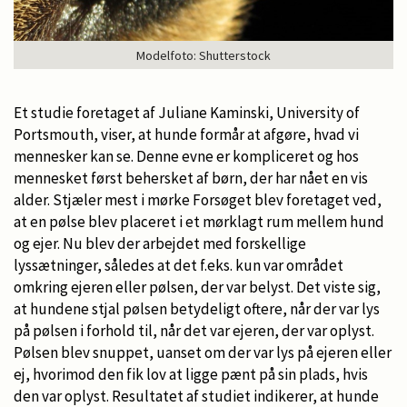
Modelfoto: Shutterstock
Et studie foretaget af Juliane Kaminski, University of
Portsmouth, viser, at hunde formår at afgøre, hvad vi
mennesker kan se. Denne evne er kompliceret og hos
mennesket først behersket af børn, der har nået en vis
alder. Stjæler mest i mørke Forsøget blev foretaget ved,
at en pølse blev placeret i et mørklagt rum mellem hund
og ejer. Nu blev der arbejdet med forskellige
lyssætninger, således at det f.eks. kun var området
omkring ejeren eller pølsen, der var belyst. Det viste sig,
at hundene stjal pølsen betydeligt oftere, når der var lys
på pølsen i forhold til, når det var ejeren, der var oplyst.
Pølsen blev snuppet, uanset om der var lys på ejeren eller
ej, hvorimod den fik lov at ligge pænt på sin plads, hvis
den var oplyst. Resultatet af studiet indikerer, at hunde