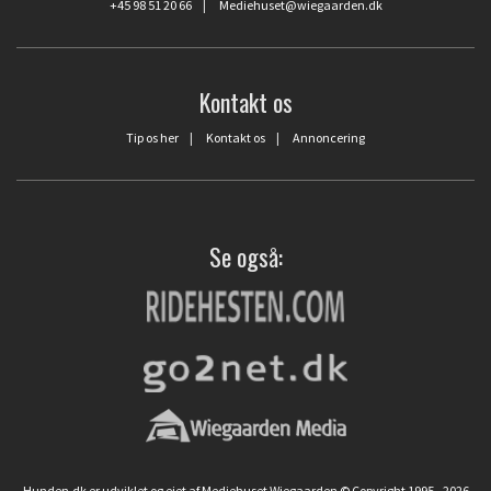
+45 98 51 20 66
|
Mediehuset@wiegaarden.dk
Kontakt os
Tip os her
|
Kontakt os
|
Annoncering
Se også:
Hunden.dk er udviklet og ejet af Mediehuset Wiegaarden © Copyright 1995 - 2026