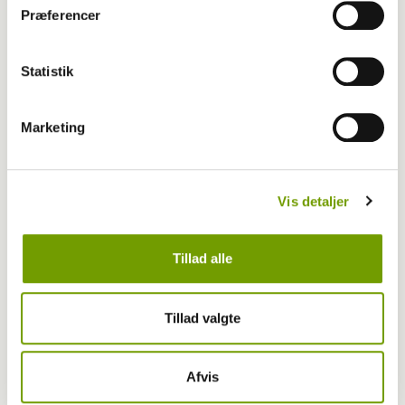
Præferencer
Statistik
Marketing
Vis detaljer
Tillad alle
Livet med hund
Første bichon havanais med BH-titel
Tillad valgte
Afvis