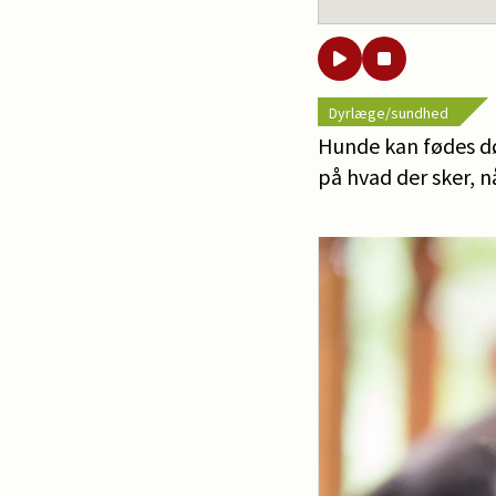
Dyrlæge/sundhed
Hunde kan fødes dø
på hvad der sker, 