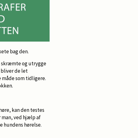
kete bag den.
re skræmte og utrygge
bliver de let
 måde som tidligere.
okken.
 høre, kan den testes
r man, ved hjælp af
e hundens hørelse.