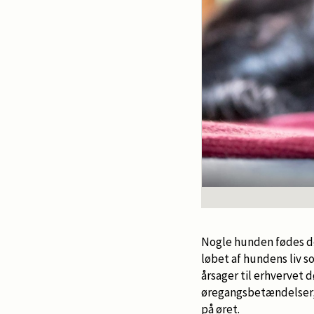
Nogle hunden fødes d
løbet af hundens liv s
årsager til erhvervet
øregangsbetændelser, 
på øret.