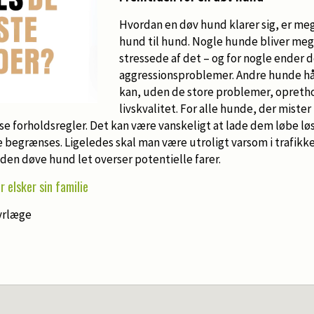
Hvordan en døv hund klarer sig, er mege
hund til hund. Nogle hunde bliver me
stressede af det – og for nogle ender d
aggressionsproblemer. Andre hunde hå
kan, uden de store problemer, opreth
livskvalitet. For alle hunde, der mister
se forholdsregler. Det kan være vanskeligt at lade dem løbe løs
begrænses. Ligeledes skal man være utroligt varsom i trafikk
den døve hund let overser potentielle farer.
 elsker sin familie
dyrlæge