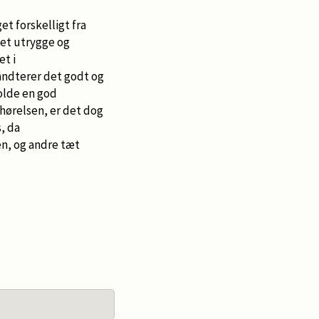
t forskelligt fra
get utrygge og
et i
ndterer det godt og
olde en god
 hørelsen, er det dog
, da
en, og andre tæt