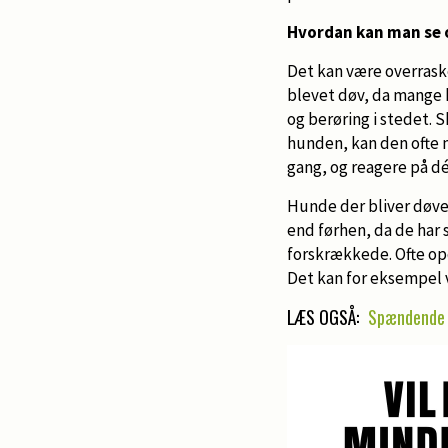
Hvordan kan man se 
Det kan være overrask
blevet døv, da mange h
og berøring i stedet. 
hunden, kan den ofte 
gang, og reagere på dé
Hunde der bliver døve
end førhen, da de har
forskrækkede. Ofte op
Det kan for eksempel v
LÆS OGSÅ:
Spændende 