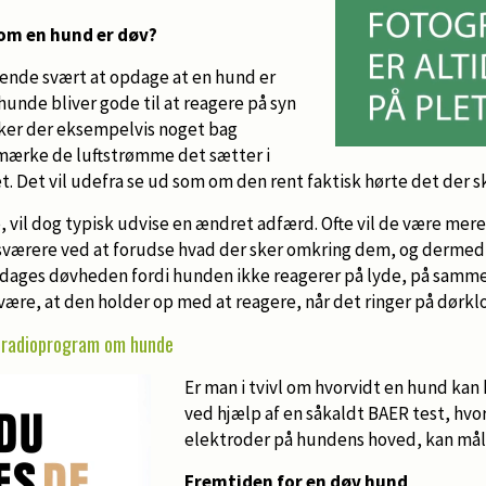
om en hund er døv?
ende svært at opdage at en hund er
unde bliver gode til at reagere på syn
Sker der eksempelvis noget bag
mærke de luftstrømme det sætter i
t. Det vil udefra se ud som om den rent faktisk hørte det der s
, vil dog typisk udvise en ændret adfærd. Ofte vil de være me
 sværere ved at forudse hvad der sker omkring dem, og dermed 
dages døvheden fordi hunden ikke reagerer på lyde, på samme
ære, at den holder op med at reagere, når det ringer på dørkl
radioprogram om hunde
Er man i tvivl om hvorvidt en hund kan
ved hjælp af en såkaldt BAER test, hvo
elektroder på hundens hoved, kan mål
Fremtiden for en døv hund