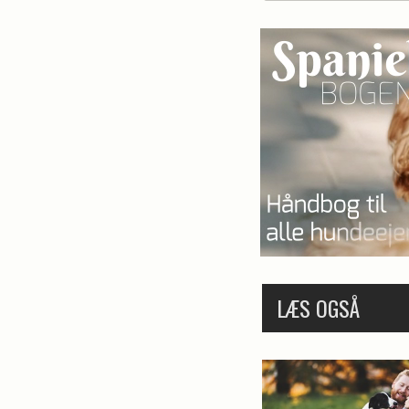
LÆS OGSÅ