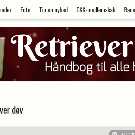
heder
Foto
Tip en nyhed
DKK-medlemskab
Race
ver døv
astrid