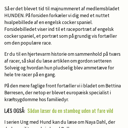
Så er det blevet tid til majnummeret af medlemsbladet
HUNDEN. På forsiden forkæler vi dig med et nuttet
hvalpebillede af en engelsk cocker spaniel.
Forsidebilledet viser ind til et raceportræt af engelsk
cocker spaniel, et portræt som på grundig vis fortæller
om den populære race.
Er du til en hjertevarm historie om sammenhold på tværs
af racer, så skal du læse artiklen om gordon setteren
Solveig og hvordan hun pludselig blev ammetæve for
hele tre racer på en gang.
På den mere faglige front fortæller vi i bladet om Bettina
Børresen, der netop er blevet europæisk specialist i
kræftsygdomme hos familiedyr.
LÆS OGSÅ:
Sådan læser du en stambog uden at fare vild
I serien Ung med Hund kan du læse om Naya Dahl, der