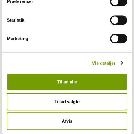
Præferencer
HUNDEN 11 er på trapperne
Statistik
Marketing
Vis detaljer
Tillad alle
Tillad valgte
Dansk Kennel Klub
HUNDEN udkommer i næste uge
Afvis