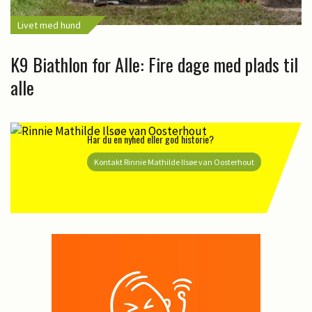
Livet med hund
K9 Biathlon for Alle: Fire dage med plads til
alle
Har du en nyhed eller god historie?
Kontakt Rinnie Mathilde Ilsøe van Oosterhout