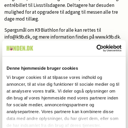
entrébillet til Livsstilsdagene. Deltagere har desuden
mulighed for at opgradere til adgang til messen alle tre
dage mod tillæg.
Spørgsmål om K9 Biathlon for alle kan rettes til
info@k9b.dk, og mere information findes på www.k9b.dk.
Arrangørerne opfordrer desuden interesserede til at følge
med på Instagram og i K9B’s Facebookgruppe, hvor
program og praktiske oplysninger opdateres løbende.
Klar til en weekend med hund
Denne hjemmeside bruger cookies
Vi bruger cookies til at tilpasse vores indhold og
K9 Biathlon for alle på Ledreborg samler konkurrence,
annoncer, til at vise dig funktioner til sociale medier og til
motion, fællesskab og oplevelser med hund i en ramme,
at analysere vores trafik. Vi deler også oplysninger om
hvor både erfarne deltagere og nysgerrige
din brug af vores hjemmeside med vores partnere inden
førstegangsløbere kan være med. Med både Warm Up
for sociale medier, annonceringspartnere og
Trail, PRE Banegennemløb, Bronze Cup, walk og
analysepartnere. Vores partnere kan kombinere disse
miljødistance er der flere veje ind i oplevelsen.
data med andre oplysninger, du har givet dem, eller som
Og for dem, der stadig overvejer at være med, er der
de har indsamlet fra din brug af deres tjenester.