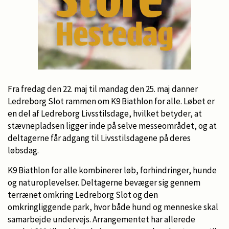
Fra fredag den 22. maj til mandag den 25. maj danner
Ledreborg Slot rammen om K9 Biathlon for alle. Løbet er
en del af Ledreborg Livsstilsdage, hvilket betyder, at
stævnepladsen ligger inde på selve messeområdet, og at
deltagerne får adgang til Livsstilsdagene på deres
løbsdag.
K9 Biathlon for alle kombinerer løb, forhindringer, hunde
og naturoplevelser. Deltagerne bevæger sig gennem
terrænet omkring Ledreborg Slot og den
omkringliggende park, hvor både hund og menneske skal
samarbejde undervejs. Arrangementet har allerede