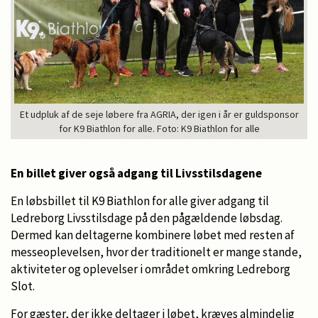
Et udpluk af de seje løbere fra AGRIA, der igen i år er guldsponsor
for K9 Biathlon for alle. Foto: K9 Biathlon for alle
En billet giver også adgang til Livsstilsdagene
En løbsbillet til K9 Biathlon for alle giver adgang til
Ledreborg Livsstilsdage på den pågældende løbsdag.
Dermed kan deltagerne kombinere løbet med resten af
messeoplevelsen, hvor der traditionelt er mange stande,
aktiviteter og oplevelser i området omkring Ledreborg
Slot.
For gæster, der ikke deltager i løbet, kræves almindelig