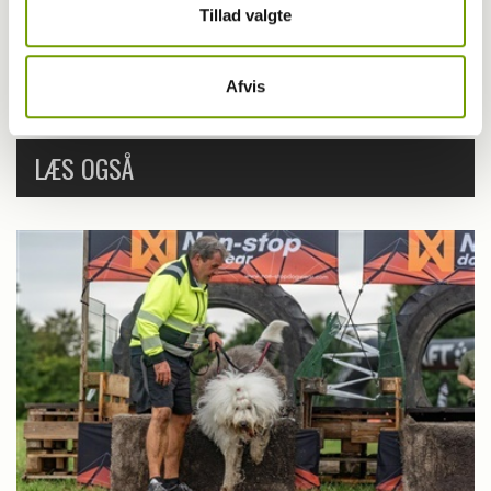
Tillad valgte
Afvis
LÆS OGSÅ