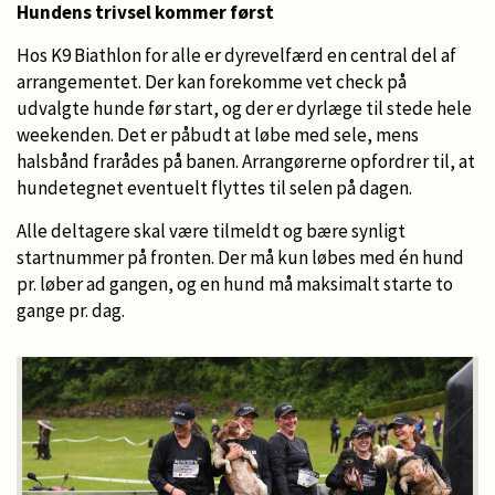
Hundens trivsel kommer først
Hos K9 Biathlon for alle er dyrevelfærd en central del af
arrangementet. Der kan forekomme vet check på
udvalgte hunde før start, og der er dyrlæge til stede hele
weekenden. Det er påbudt at løbe med sele, mens
halsbånd frarådes på banen. Arrangørerne opfordrer til, at
hundetegnet eventuelt flyttes til selen på dagen.
Alle deltagere skal være tilmeldt og bære synligt
startnummer på fronten. Der må kun løbes med én hund
pr. løber ad gangen, og en hund må maksimalt starte to
gange pr. dag.