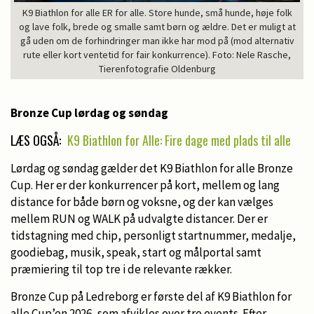
K9 Biathlon for alle ER for alle. Store hunde, små hunde, høje folk
og lave folk, brede og smalle samt børn og ældre. Det er muligt at
gå uden om de forhindringer man ikke har mod på (mod alternativ
rute eller kort ventetid for fair konkurrence). Foto: Nele Rasche,
Tierenfotografie Oldenburg
Bronze Cup lørdag og søndag
LÆS OGSÅ:
K9 Biathlon for Alle: Fire dage med plads til alle
Lørdag og søndag gælder det K9 Biathlon for alle Bronze
Cup. Her er der konkurrencer på kort, mellem og lang
distance for både børn og voksne, og der kan vælges
mellem RUN og WALK på udvalgte distancer. Der er
tidstagning med chip, personligt startnummer, medalje,
goodiebag, musik, speak, start og målportal samt
præmiering til top tre i de relevante rækker.
Bronze Cup på Ledreborg er første del af K9 Biathlon for
alle Cup’en 2026, som afvikles over tre events. Efter