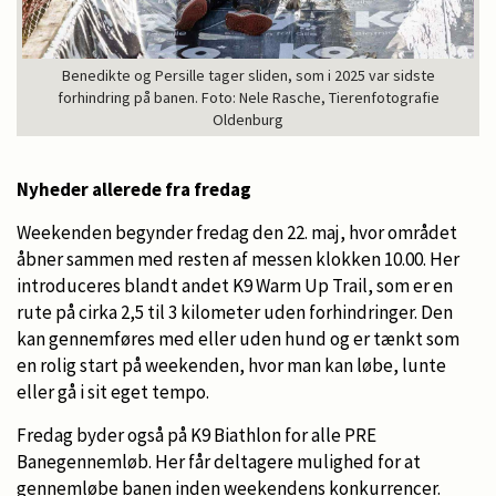
Benedikte og Persille tager sliden, som i 2025 var sidste
forhindring på banen. Foto: Nele Rasche, Tierenfotografie
Oldenburg
Nyheder allerede fra fredag
Weekenden begynder fredag den 22. maj, hvor området
åbner sammen med resten af messen klokken 10.00. Her
introduceres blandt andet K9 Warm Up Trail, som er en
rute på cirka 2,5 til 3 kilometer uden forhindringer. Den
kan gennemføres med eller uden hund og er tænkt som
en rolig start på weekenden, hvor man kan løbe, lunte
eller gå i sit eget tempo.
Fredag byder også på K9 Biathlon for alle PRE
Banegennemløb. Her får deltagere mulighed for at
gennemløbe banen inden weekendens konkurrencer.