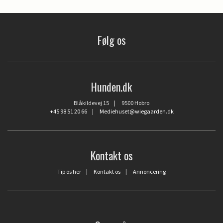
Følg os
Hunden.dk
Blåkildevej 15 | 9500 Hobro
+45 98 51 20 66
|
Mediehuset@wiegaarden.dk
Kontakt os
Tip os her
|
Kontakt os
|
Annoncering