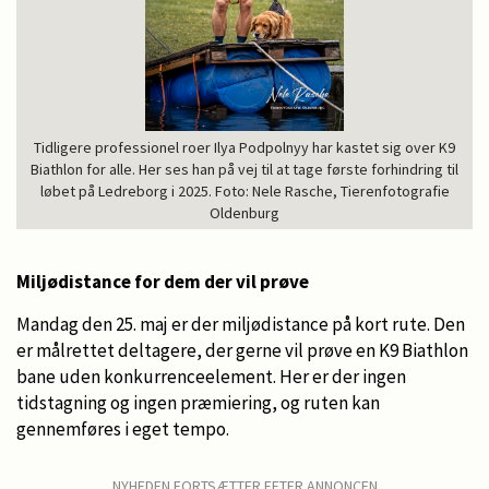
Tidligere professionel roer Ilya Podpolnyy har kastet sig over K9
Biathlon for alle. Her ses han på vej til at tage første forhindring til
løbet på Ledreborg i 2025. Foto: Nele Rasche, Tierenfotografie
Oldenburg
Miljødistance for dem der vil prøve
Mandag den 25. maj er der miljødistance på kort rute. Den
er målrettet deltagere, der gerne vil prøve en K9 Biathlon
bane uden konkurrenceelement. Her er der ingen
tidstagning og ingen præmiering, og ruten kan
gennemføres i eget tempo.
NYHEDEN FORTSÆTTER EFTER ANNONCEN