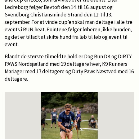
Ledreborg følger Bevtoft den 14. til 16. august og
Svendborg Christiansminde Strand den 11. til 13.
september. For at vinde cup’en skal man deltage i alle tre
events i RUN heat. Pointene følger løberen, ikke hunden,
og det er tilladt at skifte hund fra løb til løb og event til
event.
Blandt de største tilmeldte hold er Dog Run DK og DIRTY
PAWS Nordsjælland med 19 deltagere hver, K9 Runners
Mariager med 17 deltagere og Dirty Paws Næstved med 16
deltagere.