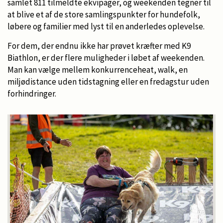
samlet 811 tilmeldte ekvipager, og weekenden tegner til
at blive et af de store samlingspunkter for hundefolk,
løbere og familier med lyst til en anderledes oplevelse.
For dem, der endnu ikke har prøvet kræfter med K9
Biathlon, er der flere muligheder i løbet af weekenden.
Man kan vælge mellem konkurrenceheat, walk, en
miljødistance uden tidstagning eller en fredagstur uden
forhindringer.