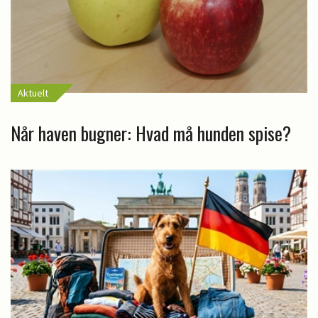
Aktuelt
Når haven bugner: Hvad må hunden spise?