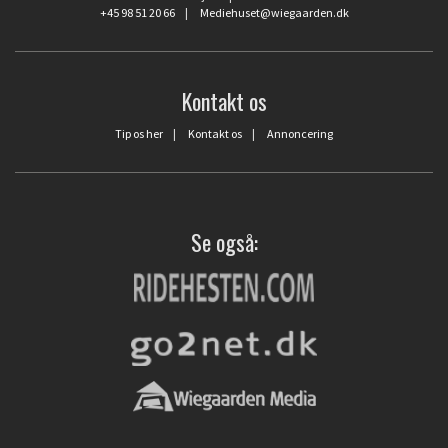
+45 98 51 20 66
|
Mediehuset@wiegaarden.dk
Kontakt os
Tip os her
|
Kontakt os
|
Annoncering
Se også: