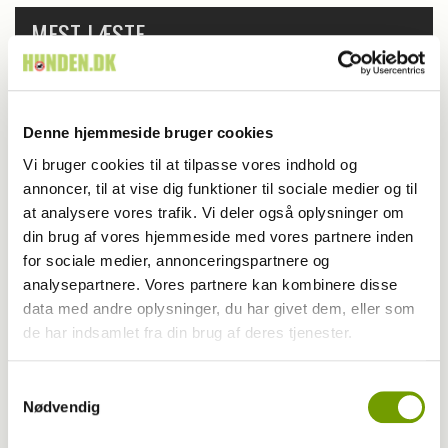
MEST LÆSTE
Denne hjemmeside bruger cookies
Vi bruger cookies til at tilpasse vores indhold og
annoncer, til at vise dig funktioner til sociale medier og til
at analysere vores trafik. Vi deler også oplysninger om
din brug af vores hjemmeside med vores partnere inden
for sociale medier, annonceringspartnere og
analysepartnere. Vores partnere kan kombinere disse
data med andre oplysninger, du har givet dem, eller som
de har indsamlet fra din brug af deres tjenester.
Samtykkevalg
Nødvendig
Britisk racedebat handler ikke om nyt