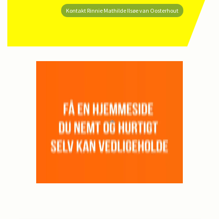
Kontakt Rinnie Mathilde Ilsøe van Oosterhout