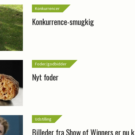
Konkurrencer
Konkurrence-smugkig
Foder/godbidder
Nyt foder
Udstilling
Billeder fra Show of Winners er nu k