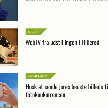
Aktuelt
WebTV fra udstillingen i Hillerød
Konkurrencer
Husk at sende jeres bedste billede ti
fotokonkurrencen