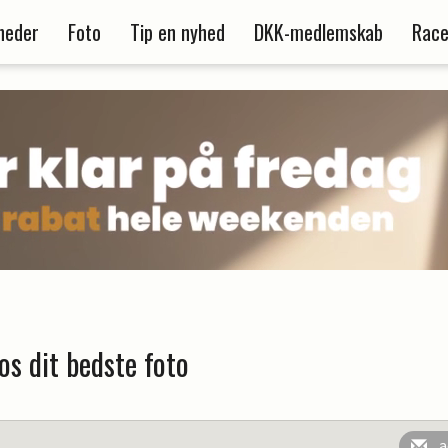
heder
Foto
Tip en nyhed
DKK-medlemskab
Race
os dit bedste foto
a