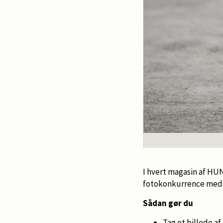
I hvert magasin af HUN
fotokonkurrence med f
Sådan gør du
Tag et billede af