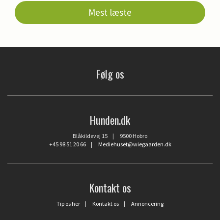
Mest læste
Følg os
Hunden.dk
Blåkildevej 15 | 9500 Hobro
+45 98 51 20 66
|
Mediehuset@wiegaarden.dk
Kontakt os
Tip os her
|
Kontakt os
|
Annoncering