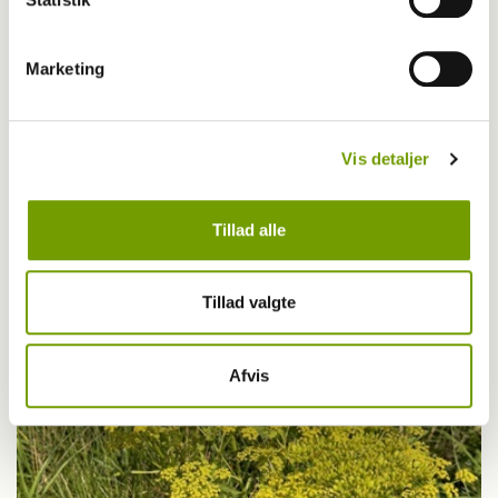
Marketing
Livet med hund
Vis detaljer
Første bichon havanais med BH-titel
Tillad alle
Tillad valgte
Afvis