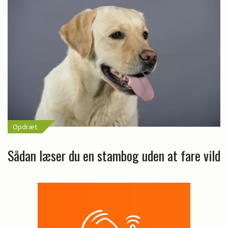
Opdræt
Sådan læser du en stambog uden at fare vild