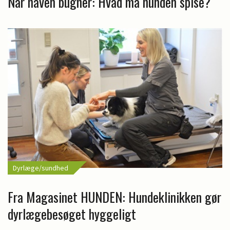
Når haven bugner: Hvad må hunden spise?
Dyrlæge/sundhed
Fra Magasinet HUNDEN: Hundeklinikken gør
dyrlægebesøget hyggeligt