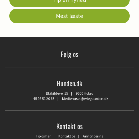
Mest læste
Følg os
Hunden.dk
Blåkildevej 15 | 9500 Hobro
+45 98 51 20 66
|
Mediehuset@wiegaarden.dk
Kontakt os
Tip os her
|
Kontakt os
|
Annoncering