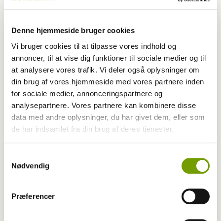
Denne hjemmeside bruger cookies
Vi bruger cookies til at tilpasse vores indhold og
annoncer, til at vise dig funktioner til sociale medier og til
at analysere vores trafik. Vi deler også oplysninger om
din brug af vores hjemmeside med vores partnere inden
for sociale medier, annonceringspartnere og
analysepartnere. Vores partnere kan kombinere disse
Livet med hund
data med andre oplysninger, du har givet dem, eller som
de har indsamlet fra din brug af deres tjenester.
Fra HUNDEN: Hvordan har din hund det med
støvsugeren?
Samtykkevalg
Nødvendig
Præferencer