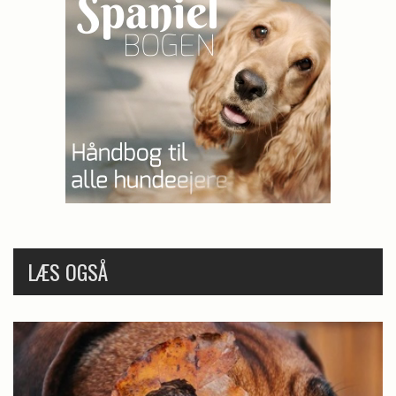
LÆS OGSÅ