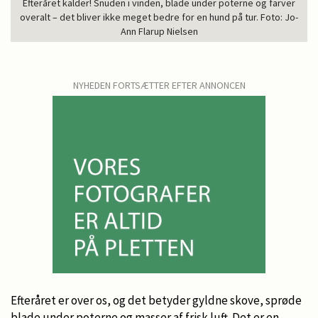
Efteråret kalder! Snuden i vinden, blade under poterne og farver
overalt – det bliver ikke meget bedre for en hund på tur. Foto: Jo-
Ann Flarup Nielsen
NYHEDEN FORTSÆTTER EFTER ANNONCEN
Efteråret er over os, og det betyder gyldne skove, sprøde
blade under poterne og masser af frisk luft. Det er en