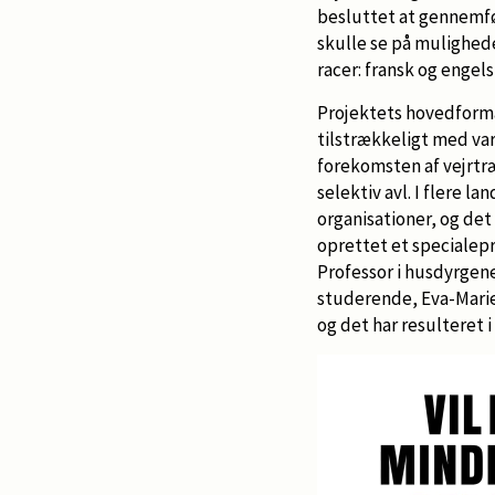
besluttet at gennemfør
skulle se på mulighed
racer: fransk og engel
Projektets hovedformål
tilstrækkeligt med var
forekomsten af vejrtr
selektiv avl. I flere 
organisationer, og det
oprettet et specialepr
Professor i husdyrgene
studerende, Eva-Marie 
og det har resulteret