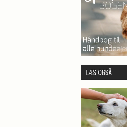
LÆS OGSÅ