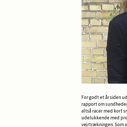
For godt et år siden 
rapport om sundheden 
altså racer med kort 
udelukkende med probl
vejrtrækningen. Som o