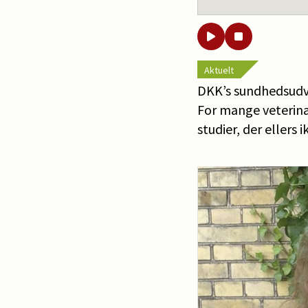
Aktuelt
DKK’s sundhedsudva
For mange veterinæ
studier, der ellers 