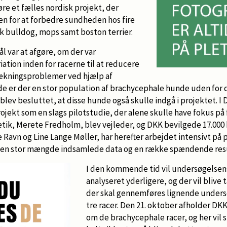
e et fælles nordisk projekt, der
en for at forbedre sundheden hos fire
sk bulldog, mops samt boston terrier.
 var at afgøre, om der var
iation inden for racerne til at reducere
ækningsproblemer ved hjælp af
lande er der en stor population af brachycephale hunde uden fo
 blev besluttet, at disse hunde også skulle indgå i projektet. I
ojekt som en slags pilotstudie, der alene skulle have fokus på 
tik, Merete Fredholm, blev vejleder, og DKK bevilgede 17.000 kr
Ravn og Line Lange Møller, har herefter arbejdet intensivt på p
 i en stor mængde indsamlede data og en række spændende resu
I den kommende tid vil undersøgelsens
analyseret yderligere, og der vil blive t
der skal gennemføres lignende unders
tre racer. Den 21. oktober afholder D
om de brachycephale racer, og her vil 