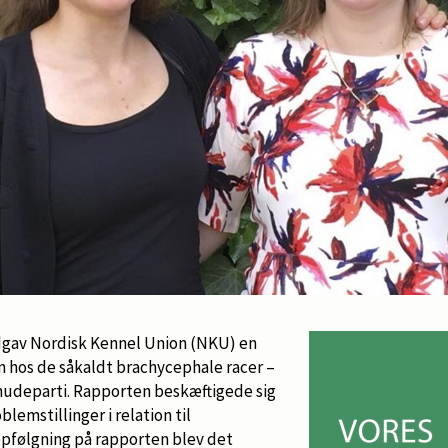
udgav Nordisk Kennel Union (NKU) en
hos de såkaldt brachycephale racer –
snudeparti. Rapporten beskæftigede sig
emstillinger i relation til
pfølgning på rapporten blev det