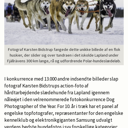
Fotograf Karsten Bidstrup fangede dette unikke billede af en flok
huskier, der slider sig over tundraen i det iskolde Lapland under
Fjällrävens 300 km lange, rå og udfordrende Polar-hundeslædeløb.
I konkurrence med 13.000 andre indsendte billeder slap
fotograf Karsten Bidstrups action-foto af
hårdtarbejdende slædehunde fra Lapland igennem
nåleøjet i den velrenommerede fotokonkurrence Dog
Photographer of the Year. For 10. år i træk har et panel af
engelske topfotografer, repræsentanter for den engelske
kennelklub og elektronikgiganten Samsung udvalgt
verdens bedste hundefotos i syv forskellige kategorier: