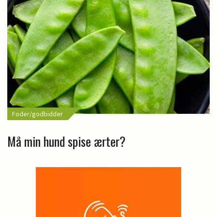
Foder/godbidder
Må min hund spise ærter?