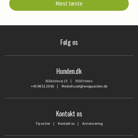
Mest læste
Følg os
Hunden.dk
Blåkildevej 15 | 9500 Hobro
+45 98 51 20 66
|
Mediehuset@wiegaarden.dk
Kontakt os
Tip os her
|
Kontakt os
|
Annoncering