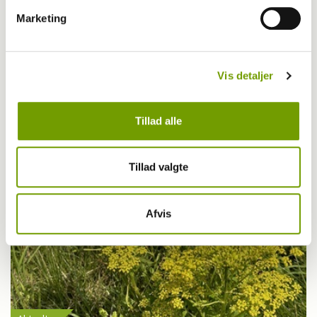
Marketing
Livet med hund
Vis detaljer
Første bichon havanais med BH-titel
Tillad alle
Tillad valgte
Afvis