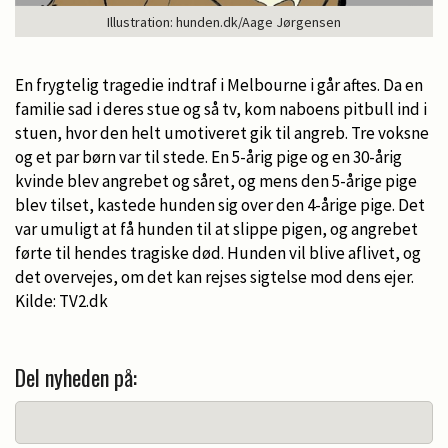
Illustration: hunden.dk/Aage Jørgensen
En frygtelig tragedie indtraf i Melbourne i går aftes. Da en
familie sad i deres stue og så tv, kom naboens pitbull ind i
stuen, hvor den helt umotiveret gik til angreb. Tre voksne
og et par børn var til stede. En 5-årig pige og en 30-årig
kvinde blev angrebet og såret, og mens den 5-årige pige
blev tilset, kastede hunden sig over den 4-årige pige. Det
var umuligt at få hunden til at slippe pigen, og angrebet
førte til hendes tragiske død. Hunden vil blive aflivet, og
det overvejes, om det kan rejses sigtelse mod dens ejer.
Kilde: TV2.dk
Del nyheden på: