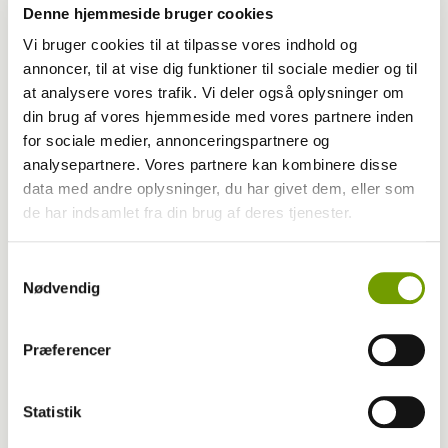
Denne hjemmeside bruger cookies
Vi bruger cookies til at tilpasse vores indhold og
annoncer, til at vise dig funktioner til sociale medier og til
at analysere vores trafik. Vi deler også oplysninger om
din brug af vores hjemmeside med vores partnere inden
Adfærd
for sociale medier, annonceringspartnere og
analysepartnere. Vores partnere kan kombinere disse
Hvorfor graver hunden i kurven?
data med andre oplysninger, du har givet dem, eller som
de har indsamlet fra din brug af deres tjenester.
Samtykkevalg
Nødvendig
Præferencer
Statistik