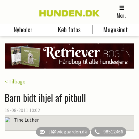
Menu
Nyheder
Køb fotos
Magasinet
< Tilbage
Barn bidt ihjel af pitbull
19-08-2011 10:02
Tine Luther
tl@wiegaarden.dk
98512466