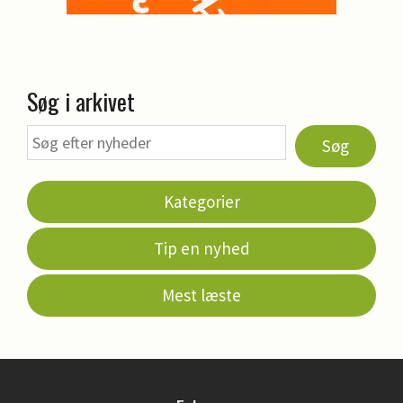
Søg i arkivet
Søg
Kategorier
Tip en nyhed
Mest læste