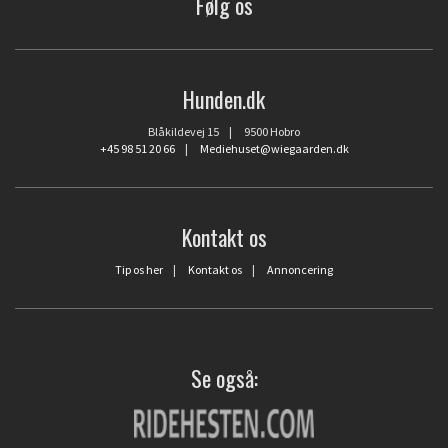
Følg os
Hunden.dk
Blåkildevej 15 | 9500 Hobro
+45 98 51 20 66
|
Mediehuset@wiegaarden.dk
Kontakt os
Tip os her
|
Kontakt os
|
Annoncering
Se også: