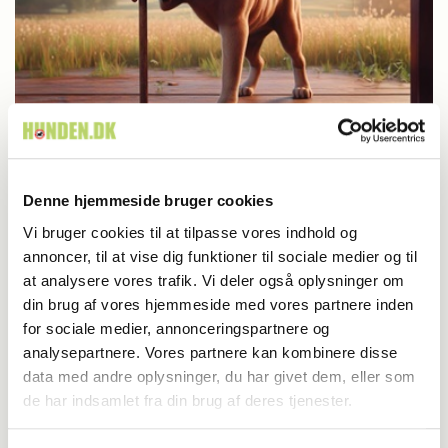
Aktuelt
Farvel til verdens ældste hund
Denne hjemmeside bruger cookies
Vi bruger cookies til at tilpasse vores indhold og
annoncer, til at vise dig funktioner til sociale medier og til
at analysere vores trafik. Vi deler også oplysninger om
din brug af vores hjemmeside med vores partnere inden
for sociale medier, annonceringspartnere og
analysepartnere. Vores partnere kan kombinere disse
data med andre oplysninger, du har givet dem, eller som
de har indsamlet fra din brug af deres tjenester.