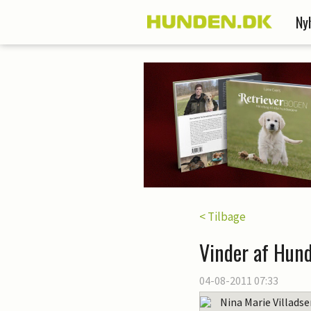
Ny
< Tilbage
Vinder af Hund
04-08-2011 07:33
Nina Marie Villads