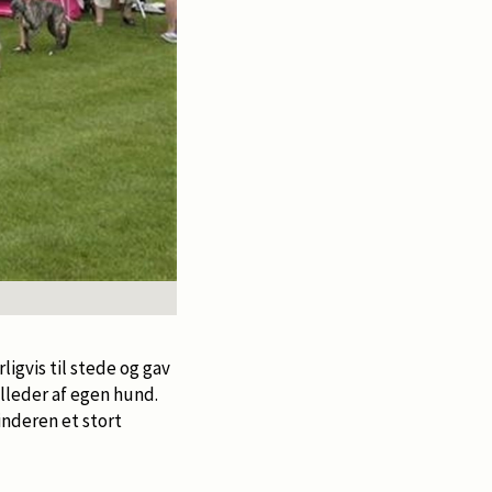
igvis til stede og gav
lleder af egen hund.
nderen et stort