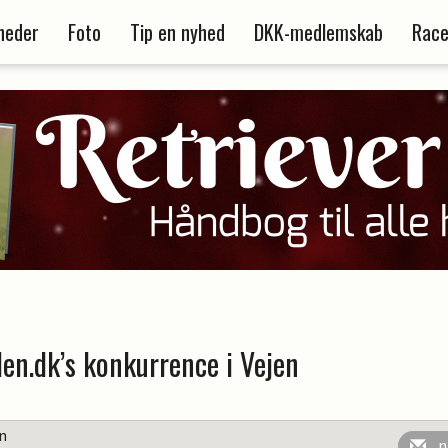
heder
Foto
Tip en nyhed
DKK-medlemskab
Race
en.dk’s konkurrence i Vejen
en
n