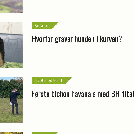
Adfærd
Hvorfor graver hunden i kurven?
Livet med hund
Første bichon havanais med BH-tite