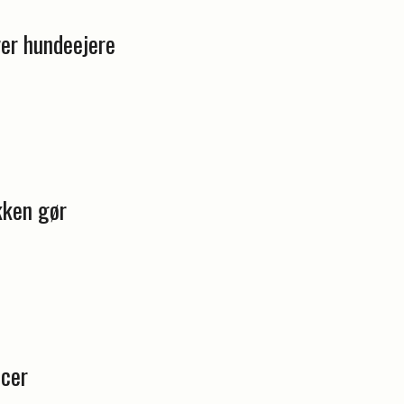
rer hundeejere
kken gør
cer