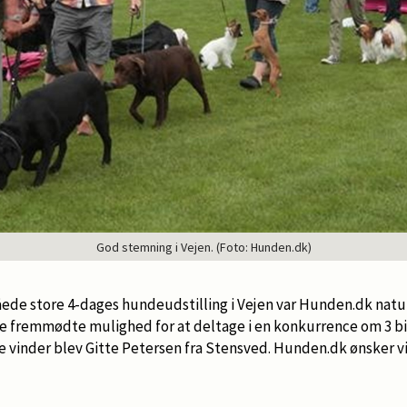
God stemning i Vejen. (Foto: Hunden.dk)
de store 4-dages hundeudstilling i Vejen var Hunden.dk naturl
 fremmødte mulighed for at deltage i en konkurrence om 3 bi
 vinder blev Gitte Petersen fra Stensved. Hunden.dk ønsker vi