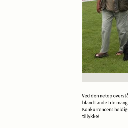
Ved den netop overståe
blandt andet de mange
Konkurrencens heldige
tillykke!