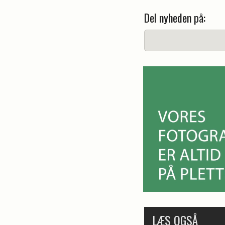
Del nyheden på:
LÆS OGSÅ