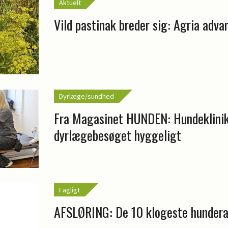
Aktuelt
Vild pastinak breder sig: Agria adva
Dyrlæge/sundhed
Fra Magasinet HUNDEN: Hundeklini
dyrlægebesøget hyggeligt
Fagligt
AFSLØRING: De 10 klogeste hundera