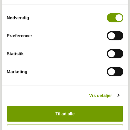
Samtykkevalg
Nødvendig
Præferencer
Britisk racedebat handler ikke om nyt
Statistik
forbud
Marketing
Vis detaljer
Tillad alle