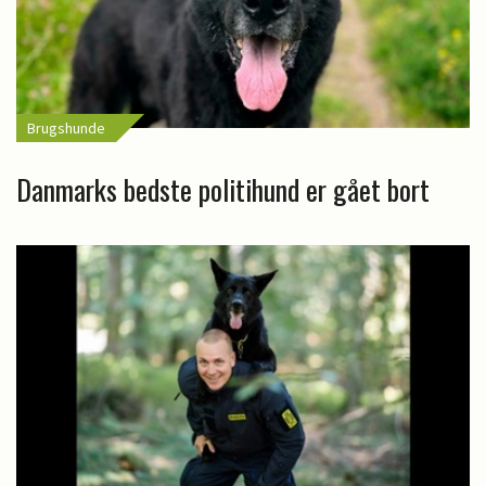
Brugshunde
Danmarks bedste politihund er gået bort