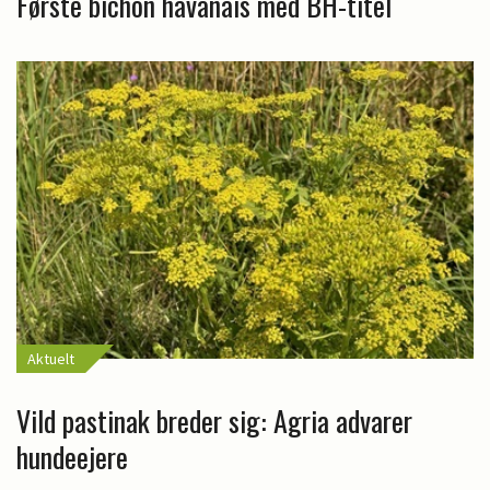
Første bichon havanais med BH-titel
Aktuelt
Vild pastinak breder sig: Agria advarer
hundeejere