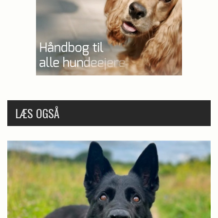
LÆS OGSÅ