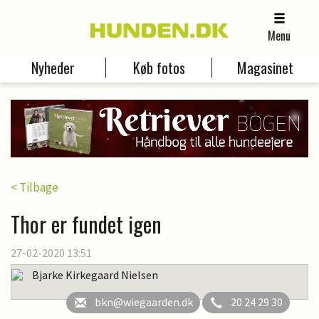
Menu
Nyheder
Køb fotos
Magasinet
< Tilbage
Thor er fundet igen
27-02-2020 13:51
Bjarke Kirkegaard Nielsen
bkn@wiegaarden.dk
20 24 29 30