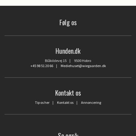
Følg os
Hunden.dk
Blåkildevej 15 | 9500 Hobro
+45 98 51 20 66
|
Mediehuset@wiegaarden.dk
Kontakt os
Tip os her
|
Kontakt os
|
Annoncering
Se også: