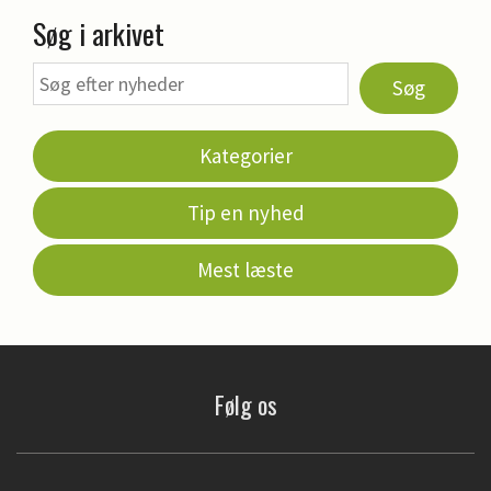
Søg i arkivet
Søg
Kategorier
Tip en nyhed
Mest læste
Følg os