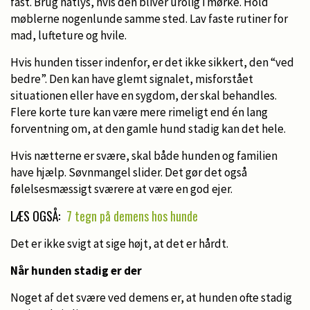
fast. Brug natlys, hvis den bliver urolig i mørke. Hold
møblerne nogenlunde samme sted. Lav faste rutiner for
mad, lufteture og hvile.
Hvis hunden tisser indenfor, er det ikke sikkert, den “ved
bedre”. Den kan have glemt signalet, misforstået
situationen eller have en sygdom, der skal behandles.
Flere korte ture kan være mere rimeligt end én lang
forventning om, at den gamle hund stadig kan det hele.
Hvis nætterne er svære, skal både hunden og familien
have hjælp. Søvnmangel slider. Det gør det også
følelsesmæssigt sværere at være en god ejer.
LÆS OGSÅ:
7 tegn på demens hos hunde
Det er ikke svigt at sige højt, at det er hårdt.
Når hunden stadig er der
Noget af det svære ved demens er, at hunden ofte stadig