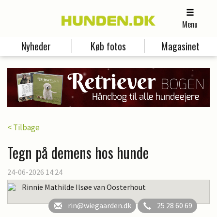
Menu
Nyheder
Køb fotos
Magasinet
< Tilbage
Tegn på demens hos hunde
24-06-2026 14:24
Rinnie Mathilde Ilsøe van Oosterhout
rin@wiegaarden.dk
25 28 60 69