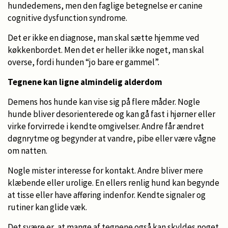
hundedemens, men den faglige betegnelse er canine
cognitive dysfunction syndrome.
Det er ikke en diagnose, man skal sætte hjemme ved
køkkenbordet. Men det er heller ikke noget, man skal
overse, fordi hunden “jo bare er gammel”.
Tegnene kan ligne almindelig alderdom
Demens hos hunde kan vise sig på flere måder. Nogle
hunde bliver desorienterede og kan gå fast i hjørner eller
virke forvirrede i kendte omgivelser. Andre får ændret
døgnrytme og begynder at vandre, pibe eller være vågne
om natten.
Nogle mister interesse for kontakt. Andre bliver mere
klæbende eller urolige. En ellers renlig hund kan begynde
at tisse eller have afføring indenfor. Kendte signaler og
rutiner kan glide væk.
Det svære er, at mange af tegnene også kan skyldes noget