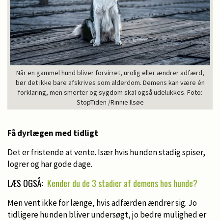
Når en gammel hund bliver forvirret, urolig eller ændrer adfærd,
bør det ikke bare afskrives som alderdom. Demens kan være én
forklaring, men smerter og sygdom skal også udelukkes. Foto:
StopTiden /Rinnie Ilsøe
Få dyrlægen med tidligt
Det er fristende at vente. Især hvis hunden stadig spiser,
logrer og har gode dage.
LÆS OGSÅ:
Kender du de 3 stadier af demens hos hunde?
Men vent ikke for længe, hvis adfærden ændrer sig. Jo
tidligere hunden bliver undersøgt, jo bedre mulighed er