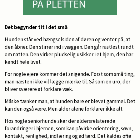
Det begynder tit i det små
Hunden står ved hængselsiden af døren og venter på, at
den åbner. Den stirrer ind i væggen. Den går rastløst rundt
om natten. Den virker pludselig usikker i et hjem, den har
kendt hele livet.
For nogle ejere kommer det snigende. Først som små ting,
man næsten ikke vil lægge mærke til. Så som en uro, der
bliver sværere at forklare væk.
Måske tænker man, at hunden bare er blevet gammel. Det
kan den også være. Men alder alene forklarer ikke alt.
Hos nogle seniorhunde sker der aldersrelaterede
forandringer i hjernen, som kan påvirke orientering, søvn,
kontakt, renlighed, indlæring og adfærd. Det kaldes ofte