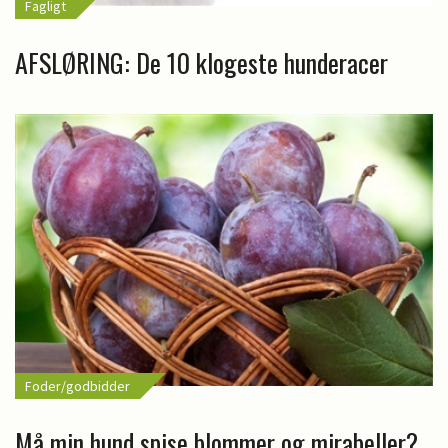
Fagligt
AFSLØRING: De 10 klogeste hunderacer
Foder/godbidder
Må min hund spise blommer og mirabeller?