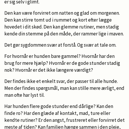
er sig selv i glimt.
Den kan være forvirret om natten og glad om morgenen.
Den kan stirre tomt ud i rummet og kort efter lægge
hovedet i dit skød. Den kan glemme rutiner, men stadig
kende din stemme på den måde, der rammer lige i maven.
Det gør sygdommen svær at forstå. Og svær at tale om.
For hvornår er hunden bare gammel? Hvornår har den
brug for mere hjælp? Hvornår er de gode stunder stadig
nok? Hvornår er det ikke længere værdigt?
Der findes ikke et enkelt svar, der passer til alle hunde.
Men der findes spørgsmål, man kan stille mere ærligt, end
man ofte har lyst til.
Har hunden flere gode stunder end dårlige? Kan den
finde ro? Har den glæde af kontakt, mad, ture eller
kendte rutiner? Er den angst, frustreret eller forvirret det
meste af tiden? Kan familien hænge sammen i den pleje,