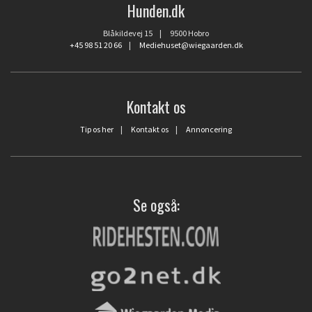
Hunden.dk
Blåkildevej 15 | 9500 Hobro
+45 98 51 20 66
|
Mediehuset@wiegaarden.dk
Kontakt os
Tip os her
|
Kontakt os
|
Annoncering
Se også: