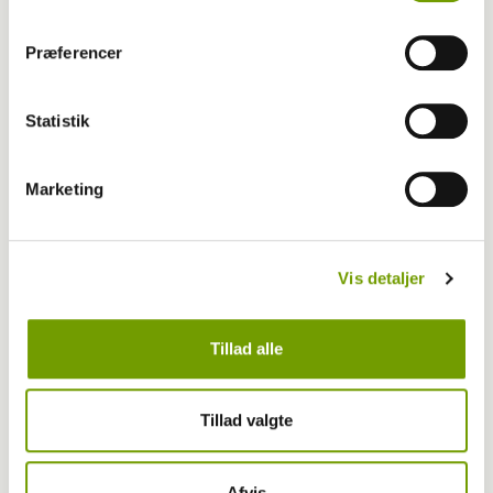
Præferencer
LÆS OGSÅ
Statistik
Marketing
Vis detaljer
Tillad alle
Tillad valgte
Dyrlæge/sundhed
Afvis