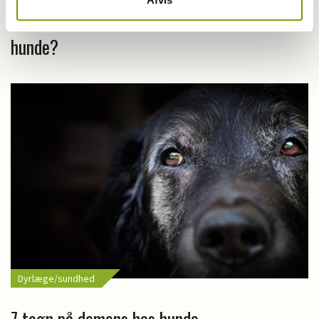
Kender du de 3 stadier af demens hos
hunde?
Dyrlæge/sundhed
7 tegn på demens hos hunde