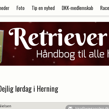
heder
Foto
Tip en nyhed
DKK-medlemskab
Race
Dejlig lørdag i Herning
Nielsen
bkn@wiegaarden.dk