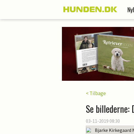
Ny
< Tilbage
Se billederne: 
03-11-2019 08:30
Bjarke Kirkegaard 