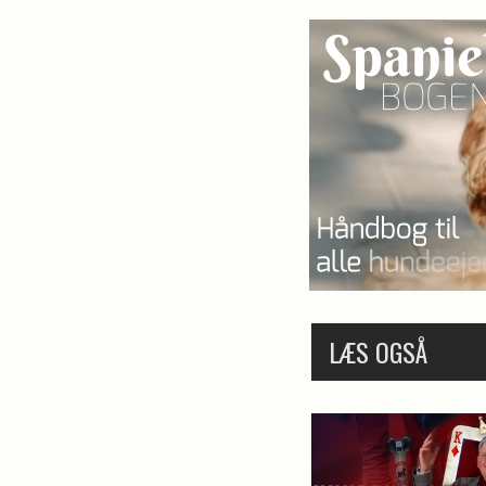
LÆS OGSÅ