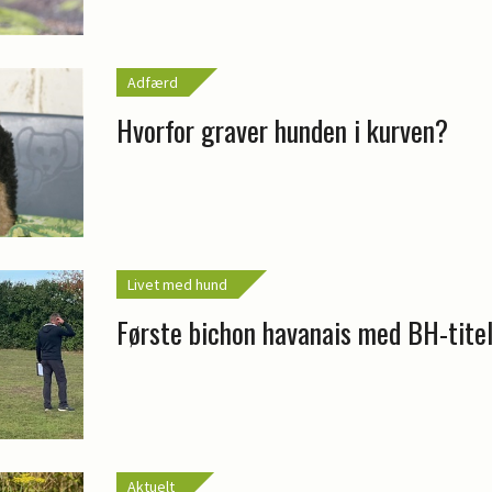
Adfærd
Hvorfor graver hunden i kurven?
Livet med hund
Første bichon havanais med BH-tite
Aktuelt