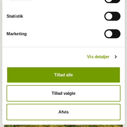
Statistik
Marketing
Vis detaljer
Livet med hund
Tillad alle
Første bichon havanais med BH-titel
Tillad valgte
Afvis