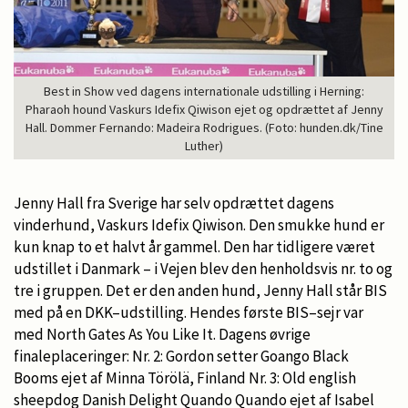
Best in Show ved dagens internationale udstilling i Herning:
Pharaoh hound Vaskurs Idefix Qiwison ejet og opdrættet af Jenny
Hall. Dommer Fernando: Madeira Rodrigues. (Foto: hunden.dk/Tine
Luther)
Jenny Hall fra Sverige har selv opdrættet dagens
vinderhund, Vaskurs Idefix Qiwison. Den smukke hund er
kun knap to et halvt år gammel. Den har tidligere været
udstillet i Danmark – i Vejen blev den henholdsvis nr. to og
tre i gruppen. Det er den anden hund, Jenny Hall står BIS
med på en DKK–udstilling. Hendes første BIS–sejr var
med North Gates As You Like It. Dagens øvrige
finaleplaceringer: Nr. 2: Gordon setter Goango Black
Booms ejet af Minna Törölä, Finland Nr. 3: Old english
sheepdog Danish Delight Quando Quando ejet af Isabel