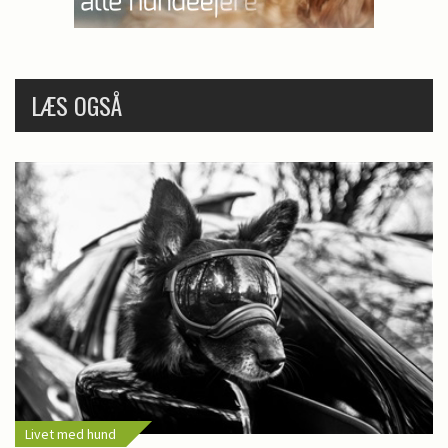
LÆS OGSÅ
Livet med hund