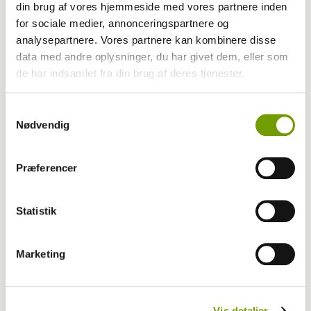
din brug af vores hjemmeside med vores partnere inden
Kontakt Rinnie Mathilde Ilsøe van Oosterhout
for sociale medier, annonceringspartnere og
analysepartnere. Vores partnere kan kombinere disse
data med andre oplysninger, du har givet dem, eller som
de har indsamlet fra din brug af deres tjenester.
Samtykkevalg
Nødvendig
Præferencer
Statistik
Marketing
Vis detaljer