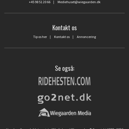
+45 98 51 20 66
|
Mediehuset@wiegaarden.dk
Kontakt os
Tip os her
|
Kontakt os
|
Annoncering
Se også: