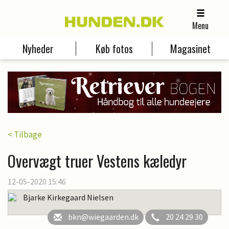
Menu
Nyheder
Køb fotos
Magasinet
< Tilbage
Overvægt truer Vestens kæledyr
12-05-2020 15:46
Bjarke Kirkegaard Nielsen
bkn@wiegaarden.dk
20 24 29 30