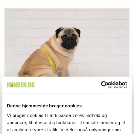
Livet med hund
Sådan hjælper du din overvægtige hund
Denne hjemmeside bruger cookies
Vi bruger cookies til at tilpasse vores indhold og
annoncer, til at vise dig funktioner til sociale medier og til
Har du en nyhed eller god historie?
at analysere vores trafik. Vi deler også oplysninger om