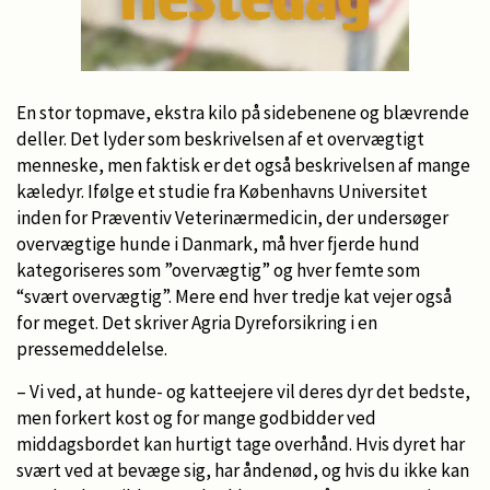
En stor topmave, ekstra kilo på sidebenene og blævrende
deller. Det lyder som beskrivelsen af et overvægtigt
menneske, men faktisk er det også beskrivelsen af mange
kæledyr. Ifølge et studie fra Københavns Universitet
inden for Præventiv Veterinærmedicin, der undersøger
overvægtige hunde i Danmark, må hver fjerde hund
kategoriseres som ”overvægtig” og hver femte som
“svært overvægtig”. Mere end hver tredje kat vejer også
for meget. Det skriver Agria Dyreforsikring i en
pressemeddelelse.
– Vi ved, at hunde- og katteejere vil deres dyr det bedste,
men forkert kost og for mange godbidder ved
middagsbordet kan hurtigt tage overhånd. Hvis dyret har
svært ved at bevæge sig, har åndenød, og hvis du ikke kan