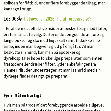
risikoen for flåtbid, er der flere forebyggende tiltag, man
kan tage i brug:
LÆS OGSÅ:
Flåtsæsonen 2026: Tid til forebyggelse?
- En af de mest effektive måder at beskytte sig mod flåter,
er i form af sit tøjvalg. Derfor er det en god ide at iføre sig
lange bukser og sko med højt skaft samt tildække sine
arme, inden man begiver sig ud på en gåtur. Vil man
beskytte sin hund, kan man på apoteker og
dyrehospitaler købe forskellige præparater, som enten
frastøder eller dræber flåter, lyder anbefalingen fra
Hanne Friis, der understreger, at man i samråd med sin
dyrlæge finder det rigtige præparat.
Fjern flåten hurtigt
Hvis man på trods af det forebyggende arbejde alligevel
finder en fastsiddende flåt, er det vigtigt at fjerne den