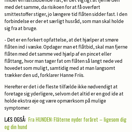
med det samme, da risikoen for at få overført
smittestoffer stiger, jo længere tid flåten sidder fast. I den
forbindelse er der et særligt husråd, som man skal holde
sig fra at bruge.
- Det er en forkert opfattelse, at det hjælper at smøre
flåten ind i væske. Opdager man et flåtbid, skal man fjerne
flåten med det samme ved hjælp af en pincet eller
flåttang, hvor man tager fat om flåten så langt nede ved
hovedet som muligt, samtidig med at man langsomt
trækker den ud, forklarer Hanne Friis.
Herefter er det i de fleste tilfælde ikke nødvendigt at
foretage sig yderligere, selvom det altid er en god ide at
holde ekstra øje og være opmærksom på mulige
symptomer:
LÆS OGSÅ:
Fra HUNDEN: Flåterne nyder foråret – ligesom dig
og din hund