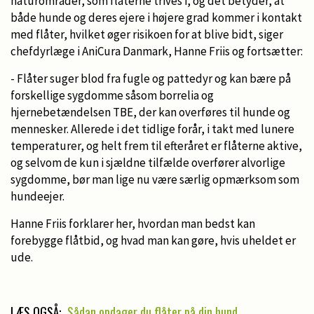
naturområder, som flåterne trives i, og det betyder, at
både hunde og deres ejere i højere grad kommer i kontakt
med flåter, hvilket øger risikoen for at blive bidt, siger
chefdyrlæge i AniCura Danmark, Hanne Friis og fortsætter:
- Flåter suger blod fra fugle og pattedyr og kan bære på
forskellige sygdomme såsom borrelia og
hjernebetændelsen TBE, der kan overføres til hunde og
mennesker. Allerede i det tidlige forår, i takt med lunere
temperaturer, og helt frem til efteråret er flåterne aktive,
og selvom de kun i sjældne tilfælde overfører alvorlige
sygdomme, bør man lige nu være særlig opmærksom som
hundeejer.
Hanne Friis forklarer her, hvordan man bedst kan
forebygge flåtbid, og hvad man kan gøre, hvis uheldet er
ude.
LÆS OGSÅ:
Sådan opdager du flåter på din hund