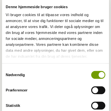
Denne hjemmeside bruger cookies
Vi bruger cookies til at tilpasse vores indhold og
annoncer, til at vise dig funktioner til sociale medier og til
at analysere vores trafik. Vi deler også oplysninger om
Aktuelt
din brug af vores hjemmeside med vores partnere inden
for sociale medier, annonceringspartnere og
Flåtsæsonen 2026: Tid til forebyggelse?
analysepartnere. Vores partnere kan kombinere disse
data med andre oplysninger, du har givet dem, eller som
de har indsamlet fra din brug af deres tjenester.
Samtykkevalg
Nødvendig
Præferencer
Statistik