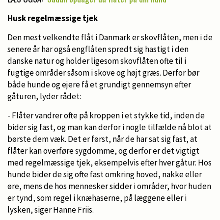
Husk regelmæssige tjek
Den mest velkendte flåt i Danmark er skovflåten, men i de
senere år har også engflåten spredt sig hastigt i den
danske natur og holder ligesom skovflåten ofte til i
fugtige områder såsom i skove og højt græs. Derfor bør
både hunde og ejere få et grundigt gennemsyn efter
gåturen, lyder rådet:
- Flåter vandrer ofte på kroppen i et stykke tid, inden de
bider sig fast, og man kan derfor i nogle tilfælde nå blot at
børste dem væk. Det er først, når de har sat sig fast, at
flåter kan overføre sygdomme, og derfor er det vigtigt
med regelmæssige tjek, eksempelvis efter hver gåtur. Hos
hunde bider de sig ofte fast omkring hoved, nakke eller
øre, mens de hos mennesker sidder i områder, hvor huden
er tynd, som regel i knæhaserne, på læggene eller i
lysken, siger Hanne Friis.