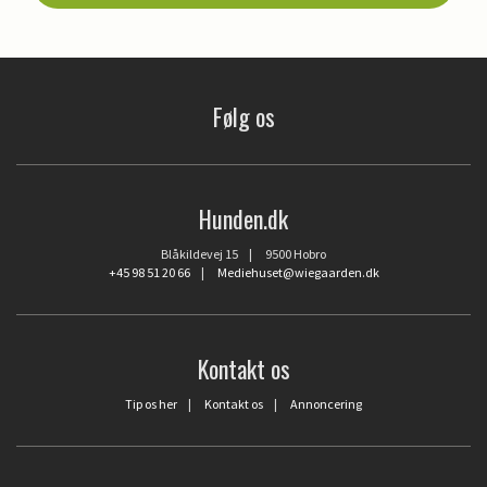
Følg os
Hunden.dk
Blåkildevej 15 | 9500 Hobro
+45 98 51 20 66
|
Mediehuset@wiegaarden.dk
Kontakt os
Tip os her
|
Kontakt os
|
Annoncering