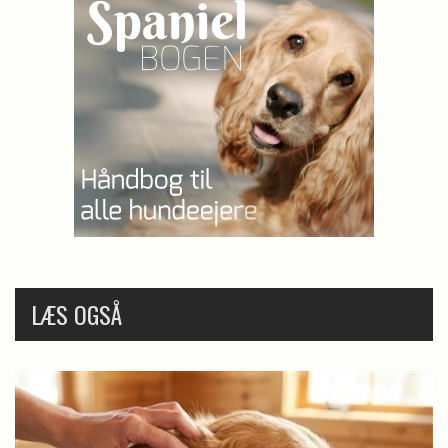
LÆS OGSÅ