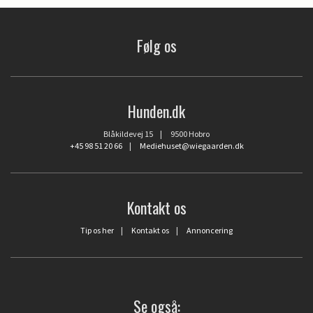
Følg os
Hunden.dk
Blåkildevej 15 | 9500 Hobro
+45 98 51 20 66
|
Mediehuset@wiegaarden.dk
Kontakt os
Tip os her
|
Kontakt os
|
Annoncering
Se også: