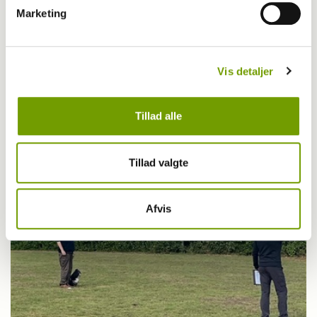
Marketing
Vis detaljer
Adfærd
Tillad alle
Hvorfor graver hunden i kurven?
Tillad valgte
Afvis