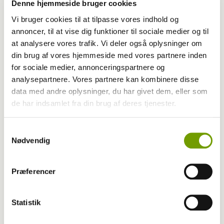
Denne hjemmeside bruger cookies
Vi bruger cookies til at tilpasse vores indhold og
annoncer, til at vise dig funktioner til sociale medier og til
at analysere vores trafik. Vi deler også oplysninger om
din brug af vores hjemmeside med vores partnere inden
for sociale medier, annonceringspartnere og
analysepartnere. Vores partnere kan kombinere disse
data med andre oplysninger, du har givet dem, eller som
Aktuelt
de har indsamlet fra din brug af deres tjenester.
Farvel til verdens ældste hund
Samtykkevalg
Nødvendig
Præferencer
Statistik