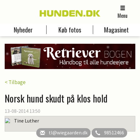
Menu
Nyheder
Køb fotos
Magasinet
< Tilbage
Norsk hund skudt på klos hold
13-08-2014 13:50
Tine Luther
tl@wiegaarden.dk
98512466