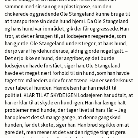
sammen med sin søn og en plasticpose, som den
chokerede og grædende Ole Stangeland kunne bruge til
at transportere sin døde hund hjem i. Da Ole Stangeland
og hans hund var i området, gik der får og græssede. Han
tror, at det er årsagen til, at lodsejeren reagerede, som
han gjorde. Ole Stangeland understreger, at hans hund,
der jo var af hyrdehunderace, aldrig gjorde noget galt. –
Det er jo ikke en hund, der angriber, og det burde
lodsejeren havde forstået, siger han. Ole Stangeland
havde et meget nært forhold til sin hund, som han havde
taget tre måneders orlov for at træne. Han er sønderknust
over tabet af hunden. Hændelsen har han meldt til
politiet. KLAR TIL AT SKYDE IGEN Lodsejeren har udtalt, at
han er klar til at skyde en hund igen. Han har længe haft
problemer med hunde, der tager livet af hans får. – Jeg
har oplevet det så mange gange, at denne gang skød
hunden, før det skete, siger han. Han brød sig ikke om at
gøre det, men mener at det var den rigtige ting at gøre.