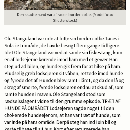
Den skudte hund var af racen border collie. (Modelfoto:
Shutterstock)
Ole Stangeland var ude at lufte sin border collie Tønes i
Sola i et område, de havde besøgt flere gange tidligere.
Idet Ole Stangeland var ved at samle sin fiskestang, kom
en af lodsejerne kørende imod ham med et gevær. Han
steg ud ad bilen, og hunden gik frem for at hilse på ham.
Pludselig greb lodsejeren sit våben, rettede imod hunde
og fyrede det af. Hunden blev ramt i låret, og da den lå og
skreg af smerte, fyrede lodsejeren endnu et skud af, som
ramte hunden i maven. Ole Stangeland stod som
rædselsslagent vidne til den grumme episode. TRÆT AF
HUNDE PÅ OMRÅDET Lodsejeren sagde noget til den
chokerede hundeejer om, at han var træt af hunde, som
var inde på hans område. Derpå steg han ind i sin bil og
kørte tilbage til sit hus. Kort efter returnerede han